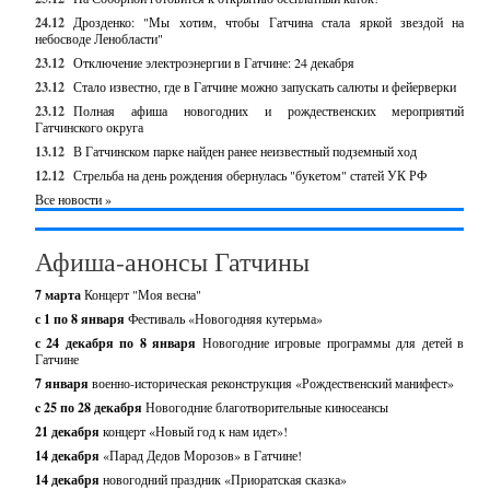
24.12
Дрозденко: "Мы хотим, чтобы Гатчина стала яркой звездой на
небосводе Ленобласти"
23.12
Отключение электроэнергии в Гатчине: 24 декабря
23.12
Стало известно, где в Гатчине можно запускать салюты и фейерверки
23.12
Полная афиша новогодних и рождественских мероприятий
Гатчинского округа
13.12
В Гатчинском парке найден ранее неизвестный подземный ход
12.12
Стрельба на день рождения обернулась "букетом" статей УК РФ
Все новости »
Афиша-анонсы Гатчины
7 марта
Концерт "Моя весна"
с 1 по 8 января
Фестиваль «Новогодняя кутерьма»
с 24 декабря по 8 января
Новогодние игровые программы для детей в
Гатчине
7 января
военно-историческая реконструкция «Рождественский манифест»
c 25 по 28 декабря
Новогодние благотворительные киносеансы
21 декабря
концерт «Новый год к нам идет»!
14 декабря
«Парад Дедов Морозов» в Гатчине!
14 декабря
новогодний праздник «Приоратская сказка»