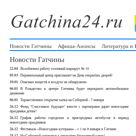
Новости Гатчины
Афиша-Анонсы
Литература и
Новости Гатчины
22.04
Возобновил работу сезонный маршрут № 10
05.03
Перинатальный центр приглашает на День открытых дверей!
10.01
Опасных веществ в воздухе не обнаружено
06.01
В Рождество в центре Гатчины будет перекрыто автомобильное
движение
06.01
Торжественное открытие катка на Соборной - 7 января
26.12
Фонд "Счастливое будущее" вместе с партнерами дарят новогодние
праздники детям!
26.12
График работы городских и пригородных автобусов в период
новогодних праздников
26.12
Фестиваль «Новогодняя кутерьма» - с 1 по 8 января в Гатчине
25.12
На Соборной готовится к открытию бесплатный каток!