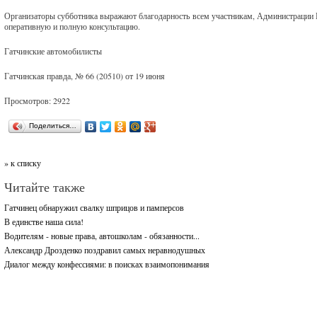
Организаторы субботника выражают благодарность всем участникам, Администрации Га
оперативную и полную консультацию.
Гатчинские автомобилисты
Гатчинская правда, № 66 (20510) от 19 июня
Просмотров: 2922
Поделиться…
» к списку
Читайте также
Гатчинец обнаружил свалку шприцов и памперсов
В единстве наша сила!
Водителям - новые права, автошколам - обязанности...
Александр Дрозденко поздравил самых неравнодушных
Диалог между конфессиями: в поисках взаимопонимания