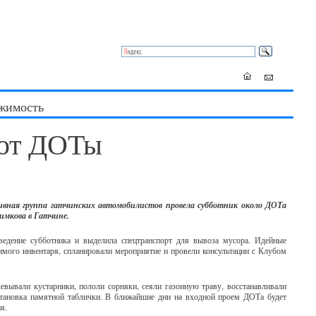
жимость
ют ДОТы
вная группа гатчинских автомобилистов провела субботник около ДОТа
симкова в Гатчине.
ведение субботника и выделила спецтранспорт для вывоза мусора. Идейные
мого инвентаря, спланировали мероприятие и провели консультации с Клубом
евывали кустарники, пололи сорняки, сеяли газонную траву, восстанавливали
становка памятной таблички. В ближайшие дни на входной проем ДОТа будет
я.