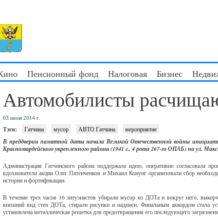
 Кино
Пенсионный фонд
Налоговая
Бизнес
Недви
Автомобилисты расчища
03 июля 2014 г.
Тэги:
Гатчина
мусор
АВТО Гатчина
мероприятие
В преддверии памятной даты начала Великой Отечественной войны инициати
Красногвардейского укрепленного района (1941 г., 4 рота 267-го ОПАБ) на ул. Мак
Администрация Гатчинского района поддержала идею, оперативно согласовала про
вдохновители акции Олег Патенченков и Михаил Конунг организовали сбор необходи
истории и фортификации.
В течение трех часов 16 энтузиастов убирали мусор из ДОТа и вокруг него, выкорч
внешний вид стен ДОТа, стирали рисунки и надписи. Финальным аккордом стала у
установлена металлическая решетка для предотвращения его последующего загрязнени