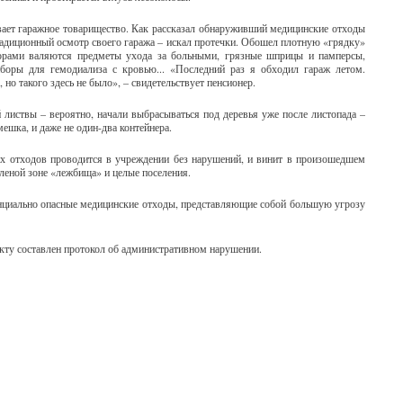
ает гаражное товарищество. Как рассказал обнаруживший медицинские отходы
радиционный осмотр своего гаража – искал протечки. Обошел плотную «грядку»
горами валяются предметы ухода за больными, грязные шприцы и памперсы,
иборы для гемодиализа с кровью... «Последний раз я обходил гараж летом.
 но такого здесь не было», – свидетельствует пенсионер.
листвы – вероятно, начали выбрасываться под деревья уже после листопада –
мешка, и даже не один-два контейнера.
их отходов проводится в учреждении без нарушений, и винит в произошедшем
леной зоне «лежбища» и целые поселения.
отенциально опасные медицинские отходы, представляющие собой большую угрозу
факту составлен протокол об административном нарушении.