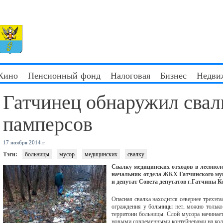
 Кино
Пенсионный фонд
Налоговая
Бизнес
Недви
Гатчинец обнаружил свал
памперсов
17 ноября 2014 г.
Тэги:
больницы
мусор
медицинских
свалку
Свалку медицинских отходов в лесопол
начальник отдела ЖКХ Гатчинского му
и депутат Совета депутатов г.Гатчины 
Опасная свалка находится севернее трехэта
ограждения у больницы нет, можно только
территоии больницы. Слой мусора начинае
новыми современными контейнерами на коле