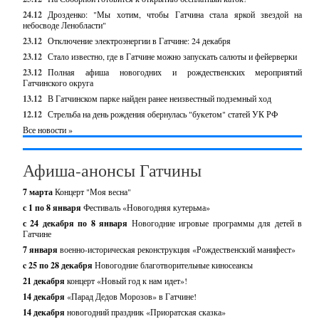
24.12
Дрозденко: "Мы хотим, чтобы Гатчина стала яркой звездой на
небосводе Ленобласти"
23.12
Отключение электроэнергии в Гатчине: 24 декабря
23.12
Стало известно, где в Гатчине можно запускать салюты и фейерверки
23.12
Полная афиша новогодних и рождественских мероприятий
Гатчинского округа
13.12
В Гатчинском парке найден ранее неизвестный подземный ход
12.12
Стрельба на день рождения обернулась "букетом" статей УК РФ
Все новости »
Афиша-анонсы Гатчины
7 марта
Концерт "Моя весна"
с 1 по 8 января
Фестиваль «Новогодняя кутерьма»
с 24 декабря по 8 января
Новогодние игровые программы для детей в
Гатчине
7 января
военно-историческая реконструкция «Рождественский манифест»
c 25 по 28 декабря
Новогодние благотворительные киносеансы
21 декабря
концерт «Новый год к нам идет»!
14 декабря
«Парад Дедов Морозов» в Гатчине!
14 декабря
новогодний праздник «Приоратская сказка»