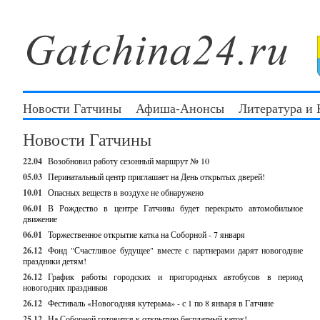
Новости Гатчины
Афиша-Анонсы
Литература и
Новости Гатчины
22.04
Возобновил работу сезонный маршрут № 10
05.03
Перинатальный центр приглашает на День открытых дверей!
10.01
Опасных веществ в воздухе не обнаружено
06.01
В Рождество в центре Гатчины будет перекрыто автомобильное
движение
06.01
Торжественное открытие катка на Соборной - 7 января
26.12
Фонд "Счастливое будущее" вместе с партнерами дарят новогодние
праздники детям!
26.12
График работы городских и пригородных автобусов в период
новогодних праздников
26.12
Фестиваль «Новогодняя кутерьма» - с 1 по 8 января в Гатчине
25.12
На Соборной готовится к открытию бесплатный каток!