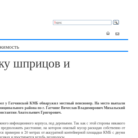
жимость
ку шприцов и
осе у Гатчинской КМБ обнаружил местный пенсионер. На место выехали
ниципального района по г. Гатчине Вячеслав Владимирович Михальский
Константин Анатольевич Григорович.
жного инфекционного корпуса, под деревьями. Так как с этой стороны никакого
 предположить расстояние, на котором опасный мусор раскидан собственно от
тся примерно в 20 метрах от аккуратной контейнерной площадки КМБ с двумя
сиках и простирается вглубь лесополосы.