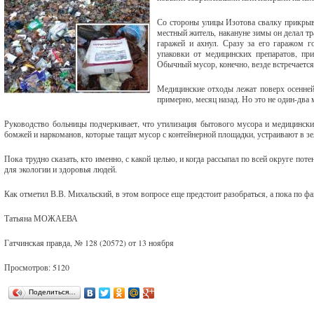
Со стороны улицы Изотова свалку прикрыв
местный житель, накануне зимы он делал т
гаражей и ахнул. Сразу за его гаражом 
упаковки от медицинских препаратов, пр
Обычный мусор, конечно, везде встречается,
Медицинские отходы лежат поверх осенней 
примерно, месяц назад. Но это не один-два 
Руководство больницы подчеркивает, что утилизация бытового мусора и медицинск
бомжей и наркоманов, которые тащат мусор с контейнерной площадки, устраивают в зе
Пока трудно сказать, кто именно, с какой целью, и когда рассыпал по всей округе п
для экологии и здоровья людей.
Как отметил В.В. Михальский, в этом вопросе еще предстоит разобраться, а пока по 
Татьяна МОЖАЕВА
Гатчинская правда, № 128 (20572) от 13 ноября
Просмотров: 5120
Поделиться…