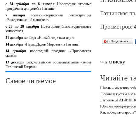
с 24 декабря по 8 января
Новогодние игровые
программы для детей в Гатчине
Гатчинская пра
7 января
военно-историческая реконструкция
«Рождественский манифест»
Просмотров: 
c 25 по 28 декабря
Новогодние благотворительные
киносеансы
21 декабря
концерт «Новый год к нам идет»!
Поделиться…
14 декабря
«Парад Дедов Морозов» в Гатчине!
14 декабря
новогодний праздник «Приоратская
сказка»
» к списку
13 декабря
рождественские образовательные чтения
Гатчинской Епархии
Читайте т
Самое читаемое
Школы - 70-летию поб
Любовь к гуслям вне 
Лауреаты «ГАТЧИНСК
Юбилей немецко-русск
Как победить старость?