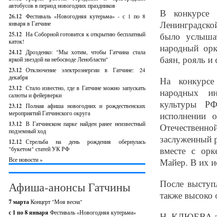
автобусов в период новогодних праздников
В конкурсе 
26.12
Фестиваль «Новогодняя кутерьма» - с 1 по 8
Ленинградско
января в Гатчине
25.12
На Соборной готовится к открытию бесплатный
было услышат
каток!
народный орк
24.12
Дрозденко: "Мы хотим, чтобы Гатчина стала
баян, рояль и 
яркой звездой на небосводе Ленобласти"
23.12
Отключение электроэнергии в Гатчине: 24
декабря
На конкурсе
23.12
Стало известно, где в Гатчине можно запускать
народных ин
салюты и фейерверки
культуры Р
23.12
Полная афиша новогодних и рождественских
мероприятий Гатчинского округа
исполнении 
13.12
В Гатчинском парке найден ранее неизвестный
Отечественн
подземный ход
заслуженный 
12.12
Стрельба на день рождения обернулась
вместе с ор
"букетом" статей УК РФ
Все новости »
Майер. В их и
После выступ
Афиша-анонсы Гатчины
также высоко 
7 марта
Концерт "Моя весна"
с 1 по 8 января
Фестиваль «Новогодняя кутерьма»
Н. КЛЮЕВА з