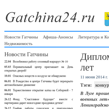
Новости Гатчины
Афиша-Анонсы
Литература и К
Недвижимость
Диплом
Новости Гатчины
22.04
Возобновил работу сезонный маршрут № 10
лет
05.03
Перинатальный центр приглашает на День
открытых дверей!
10.01
Опасных веществ в воздухе не обнаружено
11 июня 2014 г.
06.01
В Рождество в центре Гатчины будет перекрыто
Тэги:
конкур
автомобильное движение
06.01
Торжественное открытие катка на Соборной - 7
В Луге прош
января
военных лет
26.12
Фонд "Счастливое будущее" вместе с
партнерами дарят новогодние праздники детям!
Ленинградско
26.12
График работы городских и пригородных