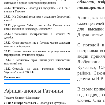
области, из
автобусов в период новогодних праздников
посвященной 
26.12
Фестиваль «Новогодняя кутерьма» - с 1 по 8
января в Гатчине
25.12
На Соборной готовится к открытию бесплатный
Акция, как и
каток!
саженцев елей
24.12
Дрозденко: "Мы хотим, чтобы Гатчина стала
для высадки
яркой звездой на небосводе Ленобласти"
Дружноселье.
23.12
Отключение электроэнергии в Гатчине: 24
декабря
23.12
Стало известно, где в Гатчине можно запускать
С погодой в 
салюты и фейерверки
настраивая в
23.12
Полная афиша новогодних и рождественских
мероприятий Гатчинского округа
акции принял
13.12
В Гатчинском парке найден ранее неизвестный
Любушкина, 
подземный ход
Куксенко, С.
12.12
Стрельба на день рождения обернулась
района. Зако
"букетом" статей УК РФ
Все новости »
депутаты Н.В.
В своем приве
Афиша-анонсы Гатчины
год подряд с
7 марта
Концерт "Моя весна"
елочек. Она 
с 1 по 8 января
Фестиваль «Новогодняя кутерьма»