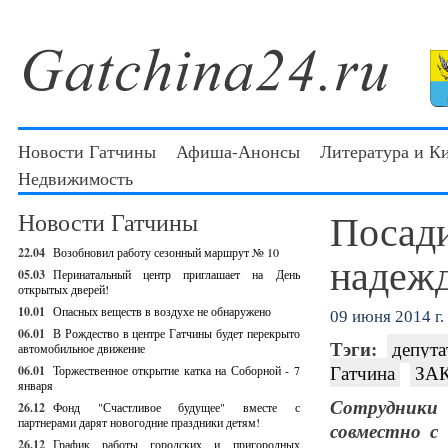
Новости Гатчины
Афиша-Анонсы
Литература и К
Недвижимость
Посади
Новости Гатчины
22.04
Возобновил работу сезонный маршрут № 10
надеж
05.03
Перинатальный центр приглашает на День
открытых дверей!
10.01
Опасных веществ в воздухе не обнаружено
09 июня 2014 г.
06.01
В Рождество в центре Гатчины будет перекрыто
Тэги:
депута
автомобильное движение
Гатчина
ЗА
06.01
Торжественное открытие катка на Соборной - 7
января
Сотрудники 
26.12
Фонд "Счастливое будущее" вместе с
партнерами дарят новогодние праздники детям!
совместно с
26.12
График работы городских и пригородных