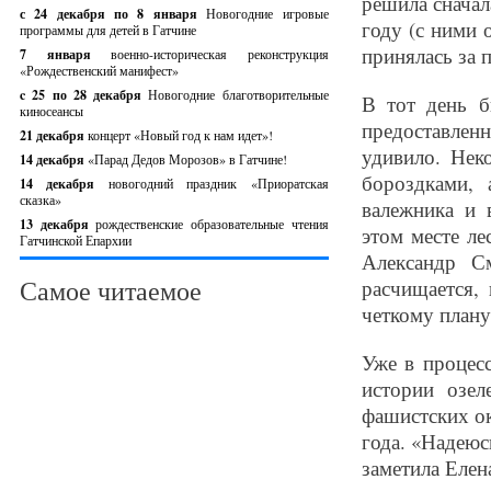
решила сначал
с 24 декабря по 8 января
Новогодние игровые
году (с ними 
программы для детей в Гатчине
принялась за 
7 января
военно-историческая реконструкция
«Рождественский манифест»
c 25 по 28 декабря
Новогодние благотворительные
В тот день б
киносеансы
предоставлен
21 декабря
концерт «Новый год к нам идет»!
удивило. Нек
14 декабря
«Парад Дедов Морозов» в Гатчине!
бороздками, 
14 декабря
новогодний праздник «Приоратская
сказка»
валежника и 
13 декабря
рождественские образовательные чтения
этом месте ле
Гатчинской Епархии
Александр С
Самое читаемое
расчищается,
четкому плану,
Уже в процес
истории озел
фашистских ок
года. «Надеюс
заметила Елен