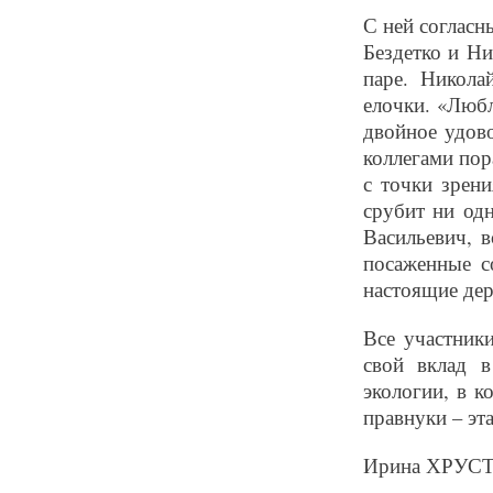
С ней согласн
Бездетко и Ни
паре. Никола
елочки. «Любл
двойное удов
коллегами пор
с точки зрени
срубит ни одн
Васильевич, в
посаженные с
настоящие дер
Все участник
свой вклад 
экологии, в к
правнуки – эт
Ирина ХРУС