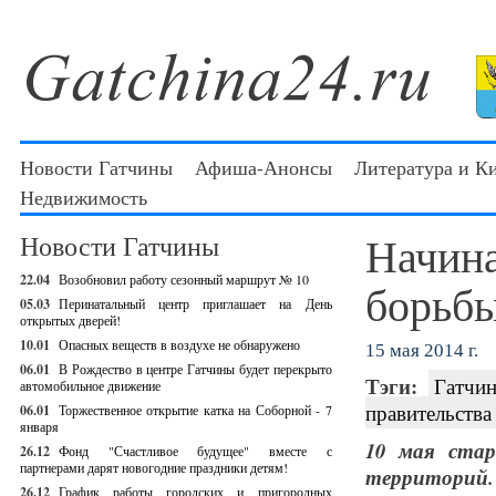
Новости Гатчины
Афиша-Анонсы
Литература и К
Недвижимость
Начина
Новости Гатчины
22.04
Возобновил работу сезонный маршрут № 10
борьбы
05.03
Перинатальный центр приглашает на День
открытых дверей!
10.01
Опасных веществ в воздухе не обнаружено
15 мая 2014 г.
06.01
В Рождество в центре Гатчины будет перекрыто
Тэги:
Гатчин
автомобильное движение
правительства
06.01
Торжественное открытие катка на Соборной - 7
января
10 мая стар
26.12
Фонд "Счастливое будущее" вместе с
партнерами дарят новогодние праздники детям!
территорий
26.12
График работы городских и пригородных