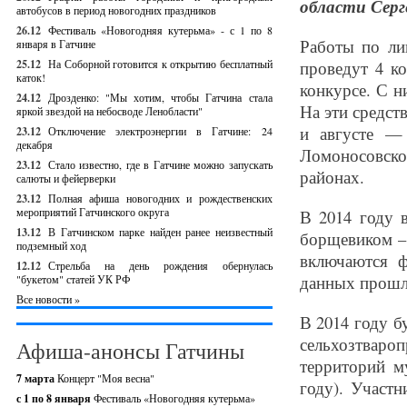
области Серг
автобусов в период новогодних праздников
26.12
Фестиваль «Новогодняя кутерьма» - с 1 по 8
Работы по ли
января в Гатчине
25.12
На Соборной готовится к открытию бесплатный
проведут 4 к
каток!
конкурсе. С 
24.12
Дрозденко: "Мы хотим, чтобы Гатчина стала
На эти средст
яркой звездой на небосводе Ленобласти"
и августе — 
23.12
Отключение электроэнергии в Гатчине: 24
декабря
Ломоносовск
23.12
Стало известно, где в Гатчине можно запускать
районах.
салюты и фейерверки
23.12
Полная афиша новогодних и рождественских
мероприятий Гатчинского округа
В 2014 году 
13.12
В Гатчинском парке найден ранее неизвестный
борщевиком – 
подземный ход
включаются ф
12.12
Стрельба на день рождения обернулась
данных прошл
"букетом" статей УК РФ
Все новости »
В 2014 году б
сельхозтваро
Афиша-анонсы Гатчины
территорий м
7 марта
Концерт "Моя весна"
году). Участ
с 1 по 8 января
Фестиваль «Новогодняя кутерьма»