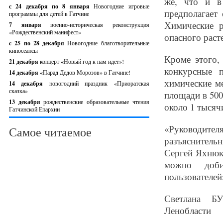
же, что и в
с 24 декабря по 8 января
Новогодние игровые
предполагает
программы для детей в Гатчине
Химические р
7 января
военно-историческая реконструкция
«Рождественский манифест»
опасного раст
c 25 по 28 декабря
Новогодние благотворительные
киносеансы
Кроме этого,
21 декабря
концерт «Новый год к нам идет»!
конкурсные 
14 декабря
«Парад Дедов Морозов» в Гатчине!
химические м
14 декабря
новогодний праздник «Приоратская
сказка»
площади в 500
13 декабря
рождественские образовательные чтения
около 1 тысяч
Гатчинской Епархии
«Руководите
Самое читаемое
разъяснитель
Сергей Яхнюк
можно доби
пользователей
Светлана БУ
Ленобласти