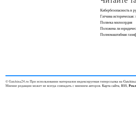
Кибербезопасность в р
Гатчина историческая: 
Полвека милосердия
Положена ли юридичес
Полномаштабная газифи
© Gatchina24.ru При использовании материалов индексируемая гиперссылка на
Gatchina
Мнение редакции может не всегда совпадать с мнением авторов.
Карта сайта
,
RSS
,
Рек