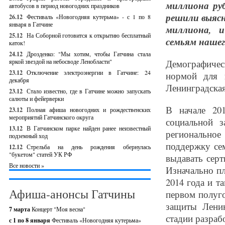
миллиона ру
автобусов в период новогодних праздников
решили выяс
26.12
Фестиваль «Новогодняя кутерьма» - с 1 по 8
января в Гатчине
миллиона, 
25.12
На Соборной готовится к открытию бесплатный
семьям нашег
каток!
24.12
Дрозденко: "Мы хотим, чтобы Гатчина стала
яркой звездой на небосводе Ленобласти"
Демографичес
23.12
Отключение электроэнергии в Гатчине: 24
нормой для 
декабря
Ленинградская
23.12
Стало известно, где в Гатчине можно запускать
салюты и фейерверки
В начале 20
23.12
Полная афиша новогодних и рождественских
мероприятий Гатчинского округа
социальной з
13.12
В Гатчинском парке найден ранее неизвестный
регионально
подземный ход
поддержку се
12.12
Стрельба на день рождения обернулась
"букетом" статей УК РФ
выдавать сер
Все новости »
Изначально пл
2014 года и т
Афиша-анонсы Гатчины
первом полуго
защиты Ленин
7 марта
Концерт "Моя весна"
стадии разрабо
с 1 по 8 января
Фестиваль «Новогодняя кутерьма»