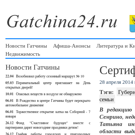
Новости Гатчины
Афиша-Анонсы
Литература и К
Недвижимость
Сертиф
Новости Гатчины
22.04
Возобновил работу сезонный маршрут № 10
28 апреля 2014 г
05.03
Перинатальный центр приглашает на День
открытых дверей!
Тэги:
Губерн
10.01
Опасных веществ в воздухе не обнаружено
семьи
06.01
В Рождество в центре Гатчины будет перекрыто
автомобильное движение
В редакцию 
06.01
Торжественное открытие катка на Соборной - 7
Семрино, нед
января
Татьяна инт
26.12
Фонд "Счастливое будущее" вместе с
партнерами дарят новогодние праздники детям!
области выд
26.12
График работы городских и пригородных