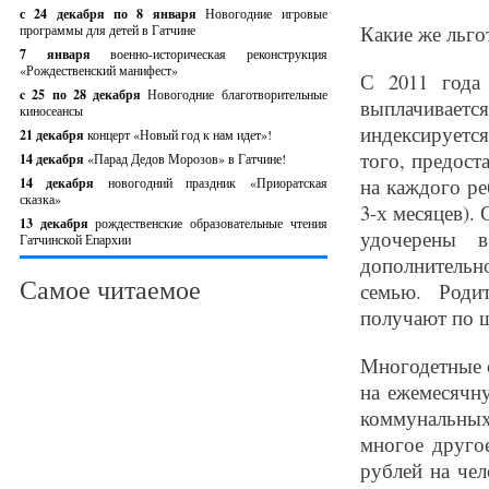
с 24 декабря по 8 января
Новогодние игровые
Какие же льго
программы для детей в Гатчине
7 января
военно-историческая реконструкция
«Рождественский манифест»
С 2011 года
c 25 по 28 декабря
Новогодние благотворительные
выплачивается
киносеансы
индексируется
21 декабря
концерт «Новый год к нам идет»!
того, предост
14 декабря
«Парад Дедов Морозов» в Гатчине!
на каждого ре
14 декабря
новогодний праздник «Приоратская
сказка»
3-х месяцев).
13 декабря
рождественские образовательные чтения
удочерены в
Гатчинской Епархии
дополнительн
Самое читаемое
семью. Роди
получают по ш
Многодетные с
на ежемесячн
коммунальных
многое другое
рублей на чел