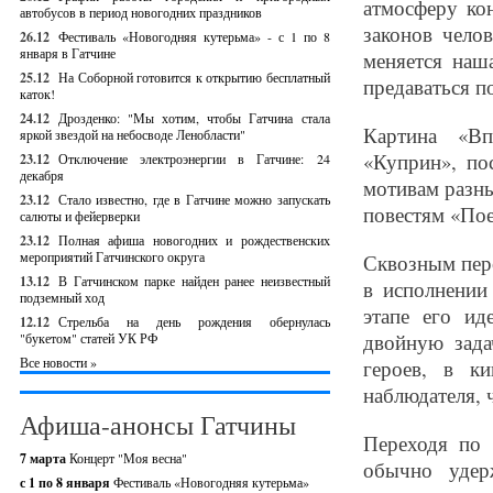
атмосферу ко
автобусов в период новогодних праздников
законов чело
26.12
Фестиваль «Новогодняя кутерьма» - с 1 по 8
января в Гатчине
меняется наш
25.12
На Соборной готовится к открытию бесплатный
предаваться п
каток!
24.12
Дрозденко: "Мы хотим, чтобы Гатчина стала
Картина «Вп
яркой звездой на небосводе Ленобласти"
«Куприн», по
23.12
Отключение электроэнергии в Гатчине: 24
декабря
мотивам разны
23.12
Стало известно, где в Гатчине можно запускать
повестям «Пое
салюты и фейерверки
23.12
Полная афиша новогодних и рождественских
мероприятий Гатчинского округа
Сквозным перс
13.12
В Гатчинском парке найден ранее неизвестный
в исполнении
подземный ход
этапе его ид
12.12
Стрельба на день рождения обернулась
двойную зада
"букетом" статей УК РФ
Все новости »
героев, в к
наблюдателя, 
Афиша-анонсы Гатчины
Переходя по 
7 марта
Концерт "Моя весна"
обычно удер
с 1 по 8 января
Фестиваль «Новогодняя кутерьма»