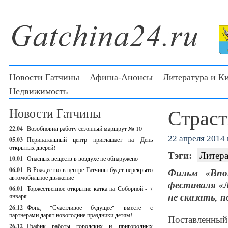
Новости Гатчины
Афиша-Анонсы
Литература и К
Недвижимость
Страс
Новости Гатчины
22.04
Возобновил работу сезонный маршрут № 10
22 апреля 2014 г
05.03
Перинатальный центр приглашает на День
открытых дверей!
Тэги:
Литера
10.01
Опасных веществ в воздухе не обнаружено
06.01
В Рождество в центре Гатчины будет перекрыто
Фильм «Впо
автомобильное движение
фестиваля «
06.01
Торжественное открытие катка на Соборной - 7
не сказать, 
января
26.12
Фонд "Счастливое будущее" вместе с
партнерами дарят новогодние праздники детям!
Поставленный
26.12
График работы городских и пригородных