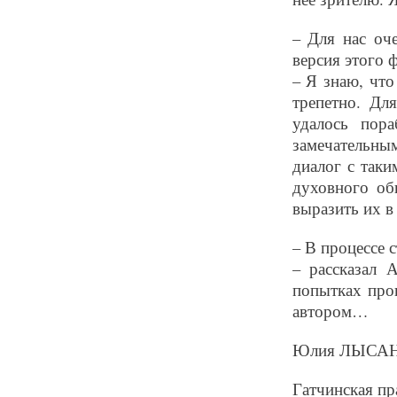
– Для нас оч
версия этого 
– Я знаю, что
трепетно. Дл
удалось пор
замечательным
диалог с таки
духовного об
выразить их в 
– В процессе 
– рассказал 
попытках прон
автором…
Юлия ЛЫСА
Гатчинская пра