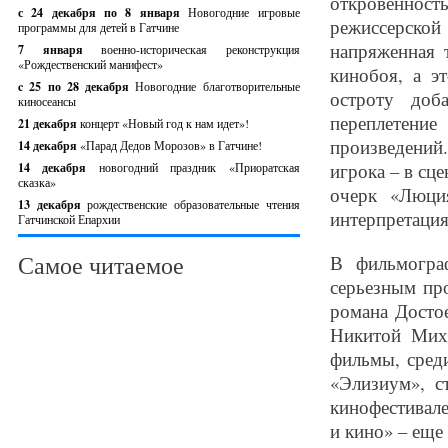
откровеннос
с 24 декабря по 8 января
Новогодние игровые
режиссерской
программы для детей в Гатчине
напряженная 
7 января
военно-историческая реконструкция
«Рождественский манифест»
кинобоя, а э
c 25 по 28 декабря
Новогодние благотворительные
остроту доб
киносеансы
переплетени
21 декабря
концерт «Новый год к нам идет»!
произведений.
14 декабря
«Парад Дедов Морозов» в Гатчине!
игрока – в сц
14 декабря
новогодний праздник «Приоратская
сказка»
очерк «Люци
13 декабря
рождественские образовательные чтения
интерпретация
Гатчинской Епархии
Самое читаемое
В фильмогра
серьезным про
романа Досто
Никитой Миха
фильмы, сред
«Элизиум», с
кинофестивале
и кино» – еще