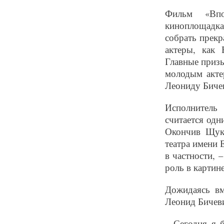
Фильм «Впо
киноплощадка
собрать прекр
актеры, как 
Главные приз
молодым акте
Леониду Бичев
Исполнитель
считается одн
Окончив Щук
театра имени 
в частности, 
роль в картин
Дожидаясь вм
Леонид Бичеви
– Сегодня я 