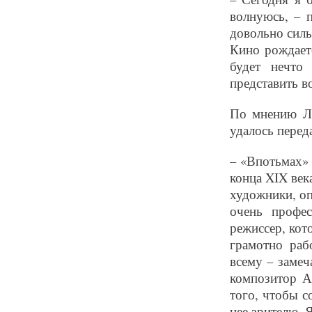
волнуюсь, – 
довольно силь
Кино рождаетс
будет нечто
представить в
По мнению Ле
удалось перед
– «Впотьмах» 
конца XIX века
художники, оп
очень профе
режиссер, кот
грамотно раб
всему – замеч
композитор А
того, чтобы с
нее зрителю. Я