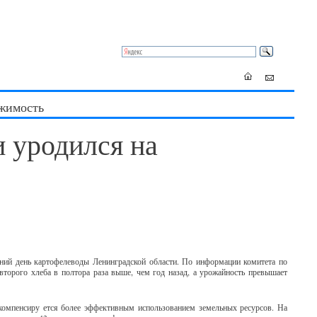
жимость
и уродился на
шний день картофелеводы Ленинградской области. По информации комитета по
орого хлеба в полтора раза выше, чем год назад, а урожайность превышает
компенсиру ется более эффективным использованием земельных ресурсов. На