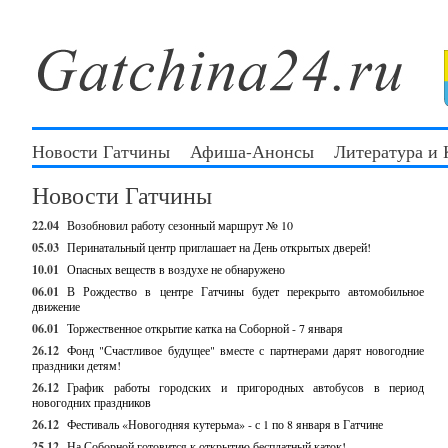
Новости Гатчины
Афиша-Анонсы
Литература и
Новости Гатчины
22.04
Возобновил работу сезонный маршрут № 10
05.03
Перинатальный центр приглашает на День открытых дверей!
10.01
Опасных веществ в воздухе не обнаружено
06.01
В Рождество в центре Гатчины будет перекрыто автомобильное
движение
06.01
Торжественное открытие катка на Соборной - 7 января
26.12
Фонд "Счастливое будущее" вместе с партнерами дарят новогодние
праздники детям!
26.12
График работы городских и пригородных автобусов в период
новогодних праздников
26.12
Фестиваль «Новогодняя кутерьма» - с 1 по 8 января в Гатчине
25.12
На Соборной готовится к открытию бесплатный каток!