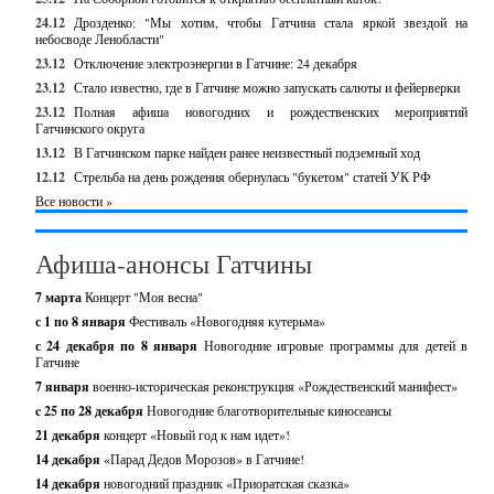
24.12
Дрозденко: "Мы хотим, чтобы Гатчина стала яркой звездой на
небосводе Ленобласти"
23.12
Отключение электроэнергии в Гатчине: 24 декабря
23.12
Стало известно, где в Гатчине можно запускать салюты и фейерверки
23.12
Полная афиша новогодних и рождественских мероприятий
Гатчинского округа
13.12
В Гатчинском парке найден ранее неизвестный подземный ход
12.12
Стрельба на день рождения обернулась "букетом" статей УК РФ
Все новости »
Афиша-анонсы Гатчины
7 марта
Концерт "Моя весна"
с 1 по 8 января
Фестиваль «Новогодняя кутерьма»
с 24 декабря по 8 января
Новогодние игровые программы для детей в
Гатчине
7 января
военно-историческая реконструкция «Рождественский манифест»
c 25 по 28 декабря
Новогодние благотворительные киносеансы
21 декабря
концерт «Новый год к нам идет»!
14 декабря
«Парад Дедов Морозов» в Гатчине!
14 декабря
новогодний праздник «Приоратская сказка»