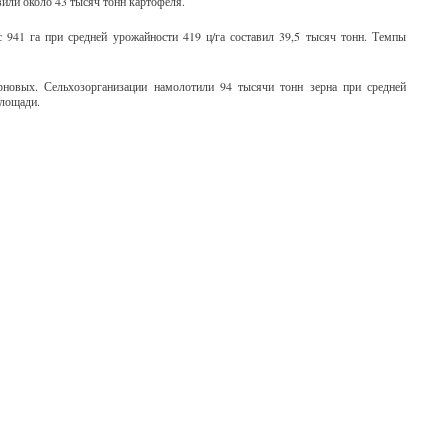
вили около 43 тысяч тонн картофеля.
941 га при средней урожайности 419 ц/га составил 39,5 тысяч тонн. Темпы
овых. Сельхозорганизации намолотили 94 тысячи тонн зерна при средней
площади.