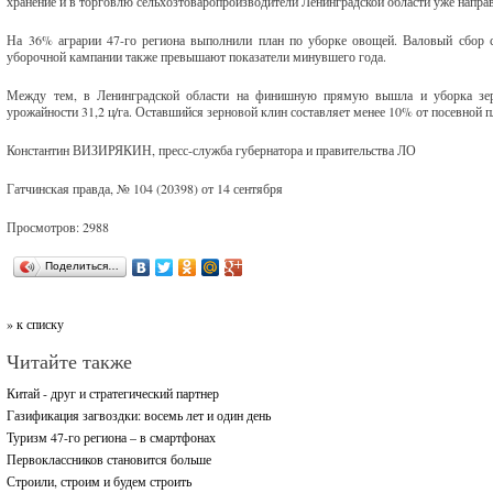
хранение и в торговлю сельхозтоваропроизводители Ленинградской области уже напра
На 36% аграрии 47-го региона выполнили план по уборке овощей. Валовый сбор с 
уборочной кампании также превышают показатели минувшего года.
Между тем, в Ленинградской области на финишную прямую вышла и уборка зерн
урожайности 31,2 ц/га. Оставшийся зерновой клин составляет менее 10% от посевной 
Константин ВИЗИРЯКИН, пресс-служба губернатора и правительства ЛО
Гатчинская правда, № 104 (20398) от 14 сентября
Просмотров: 2988
Поделиться…
» к списку
Читайте также
Китай - друг и стратегический партнер
Газификация загвоздки: восемь лет и один день
Туризм 47-го региона – в смартфонах
Первоклассников становится больше
Строили, строим и будем строить