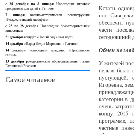
с 24 декабря по 8 января
Новогодние игровые
Кстати, однов
программы для детей в Гатчине
пос. Сиверски
7 января
военно-историческая реконструкция
«Рождественский манифест»
обеспечит ну
c 25 по 28 декабря
Новогодние благотворительные
части посел
киносеансы
сегодняшний д
21 декабря
концерт «Новый год к нам идет»!
14 декабря
«Парад Дедов Морозов» в Гатчине!
Обмен не гля
14 декабря
новогодний праздник «Приоратская
сказка»
13 декабря
рождественские образовательные чтения
У жителей пос
Гатчинской Епархии
нельзя было 
пустующей, 
Самое читаемое
Игоревна, зем
принадлежащ
категории в 
очень затратн
концу 2015 
программе, п
частные инве