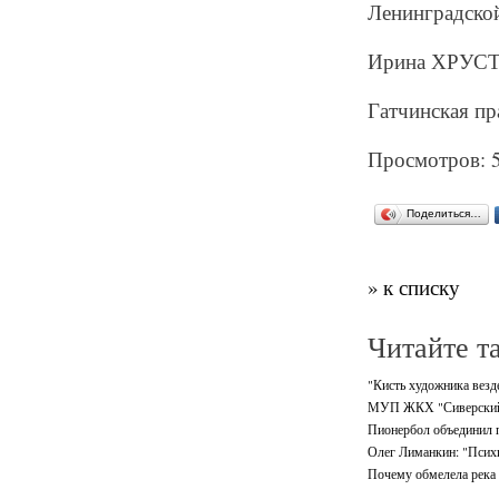
Ленинградской
Ирина ХРУС
Гатчинская пр
Просмотров: 
Поделиться…
» к списку
Читайте т
"Кисть художника везде
МУП ЖКХ "Сиверский" 
Пионербол объединил 
Олег Лиманкин: "Психи
Почему обмелела река