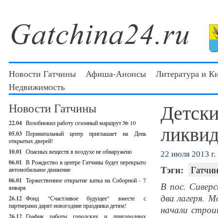
Новости Гатчины
Афиша-Анонсы
Литература и К
Недвижимость
Детски
Новости Гатчины
22.04
Возобновил работу сезонный маршрут № 10
ликвид
05.03
Перинатальный центр приглашает на День
открытых дверей!
10.01
Опасных веществ в воздухе не обнаружено
22 июля 2013 г.
06.01
В Рождество в центре Гатчины будет перекрыто
Тэги:
Гатчин
автомобильное движение
06.01
Торжественное открытие катка на Соборной - 7
В пос. Сивер
января
два лагеря. 
26.12
Фонд "Счастливое будущее" вместе с
партнерами дарят новогодние праздники детям!
начали строи
26.12
График работы городских и пригородных