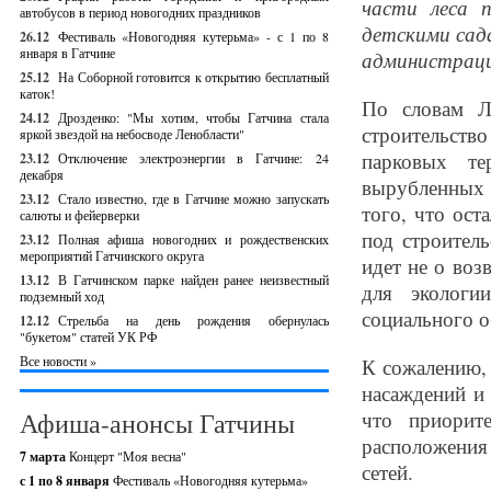
части леса 
автобусов в период новогодних праздников
детскими сад
26.12
Фестиваль «Новогодняя кутерьма» - с 1 по 8
января в Гатчине
администраци
25.12
На Соборной готовится к открытию бесплатный
каток!
По словам Л
24.12
Дрозденко: "Мы хотим, чтобы Гатчина стала
строительство
яркой звездой на небосводе Ленобласти"
парковых те
23.12
Отключение электроэнергии в Гатчине: 24
декабря
вырубленных 
23.12
Стало известно, где в Гатчине можно запускать
того, что ос
салюты и фейерверки
под строитель
23.12
Полная афиша новогодних и рождественских
мероприятий Гатчинского округа
идет не о во
13.12
В Гатчинском парке найден ранее неизвестный
для экологи
подземный ход
социального об
12.12
Стрельба на день рождения обернулась
"букетом" статей УК РФ
Все новости »
К сожалению, 
насаждений и 
Афиша-анонсы Гатчины
что приорит
расположения
7 марта
Концерт "Моя весна"
сетей.
с 1 по 8 января
Фестиваль «Новогодняя кутерьма»