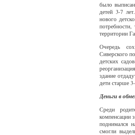
было выписан
детей 3-7 ле
нового детск
потребности,
территории Га
Очередь сох
Сиверского по
детских садо
реорганизация
здание отдаду
дети старше 3
Деньги в обм
Среди родит
компенсации з
поднимался н
смогли выдел