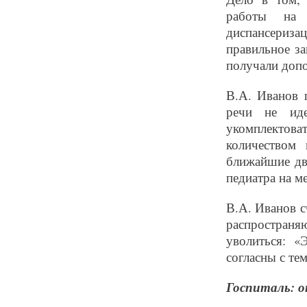
работы на 
диспансериза
правильное з
получали допо
В.А. Иванов 
речи не ид
укомплектов
количеством
ближайшие дв
педиатра на м
В.А. Иванов с
распростран
уволиться: «
согласны с те
Госпиталь: о