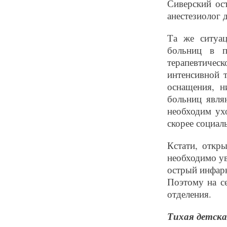
Сиверский ос
анестезиолог 
Та же ситуац
больниц в п
терапевтичес
интенсивной 
оснащения, н
больниц явля
необходим ухо
скорее социал
Кстати, откр
необходимо ув
острый инфар
Поэтому на с
отделения.
Тихая детска