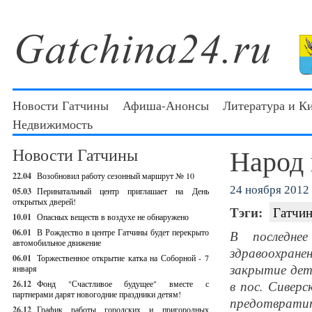
Новости Гатчины
Афиша-Анонсы
Литература и К
Недвижимость
Народ 
Новости Гатчины
22.04
Возобновил работу сезонный маршрут № 10
24 ноября 2012 
05.03
Перинатальный центр приглашает на День
открытых дверей!
Тэги:
Гатчин
10.01
Опасных веществ в воздухе не обнаружено
06.01
В Рождество в центре Гатчины будет перекрыто
В последне
автомобильное движение
здравоохран
06.01
Торжественное открытие катка на Соборной - 7
закрытие дет
января
в пос. Сивер
26.12
Фонд "Счастливое будущее" вместе с
партнерами дарят новогодние праздники детям!
предотвратит
26.12
График работы городских и пригородных