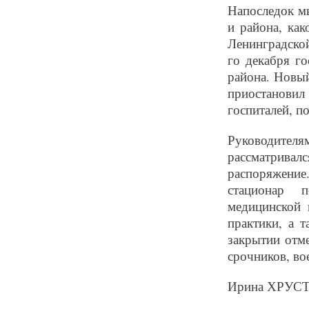
Напоследок м
и района, как
Ленинградской
го декабря г
района. Новы
приостанови
госпиталей, п
Руководителя
рассматрива
распоряжени
стационар п
медицинской 
практики, а 
закрытии отме
срочников, во
Ирина ХРУС