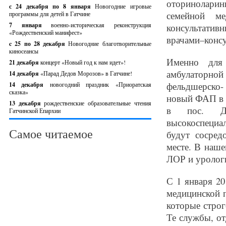
оториноларин
с 24 декабря по 8 января
Новогодние игровые
семейной м
программы для детей в Гатчине
7 января
военно-историческая реконструкция
консультативн
«Рождественский манифест»
врачами–консу
c 25 по 28 декабря
Новогодние благотворительные
киносеансы
Именно для 
21 декабря
концерт «Новый год к нам идет»!
амбулаторно
14 декабря
«Парад Дедов Морозов» в Гатчине!
фельдшерско-
14 декабря
новогодний праздник «Приоратская
сказка»
новый ФАП в п
13 декабря
рождественские образовательные чтения
в пос. Д
Гатчинской Епархии
высокоспеци
Самое читаемое
будут сосред
месте. В наше
ЛОР и урологи
С 1 января 20
медицинской 
которые стро
Те службы, от