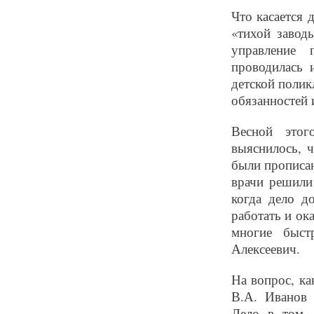
Что касается 
«тихой завод
управление 
проводилась 
детской поли
обязанностей 
Весной этог
выяснилось, 
были прописан
врачи решили
когда дело д
работать и о
многие быст
Алексеевич.
На вопрос, ка
В.А. Иванов 
Дело в том,