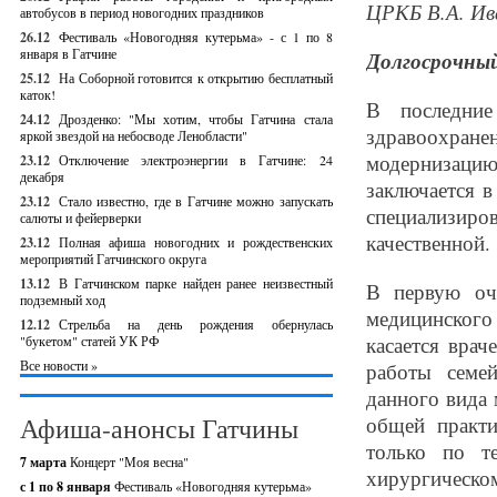
ЦРКБ В.А. Ив
автобусов в период новогодних праздников
26.12
Фестиваль «Новогодняя кутерьма» - с 1 по 8
января в Гатчине
Долгосрочны
25.12
На Соборной готовится к открытию бесплатный
каток!
В последни
24.12
Дрозденко: "Мы хотим, чтобы Гатчина стала
здравоохране
яркой звездой на небосводе Ленобласти"
модернизаци
23.12
Отключение электроэнергии в Гатчине: 24
декабря
заключается 
23.12
Стало известно, где в Гатчине можно запускать
специализиро
салюты и фейерверки
качественной.
23.12
Полная афиша новогодних и рождественских
мероприятий Гатчинского округа
13.12
В Гатчинском парке найден ранее неизвестный
В первую оч
подземный ход
медицинского
12.12
Стрельба на день рождения обернулась
касается врач
"букетом" статей УК РФ
Все новости »
работы семе
данного вида 
Афиша-анонсы Гатчины
общей практ
только по т
7 марта
Концерт "Моя весна"
хирургичес
с 1 по 8 января
Фестиваль «Новогодняя кутерьма»