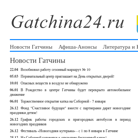
Новости Гатчины
Афиша-Анонсы
Литература и
Новости Гатчины
22.04
Возобновил работу сезонный маршрут № 10
05.03
Перинатальный центр приглашает на День открытых дверей!
10.01
Опасных веществ в воздухе не обнаружено
06.01
В Рождество в центре Гатчины будет перекрыто автомобильное
движение
06.01
Торжественное открытие катка на Соборной - 7 января
26.12
Фонд "Счастливое будущее" вместе с партнерами дарят новогодние
праздники детям!
26.12
График работы городских и пригородных автобусов в период
новогодних праздников
26.12
Фестиваль «Новогодняя кутерьма» - с 1 по 8 января в Гатчине
25.12
На Соборной готовится к открытию бесплатный каток!