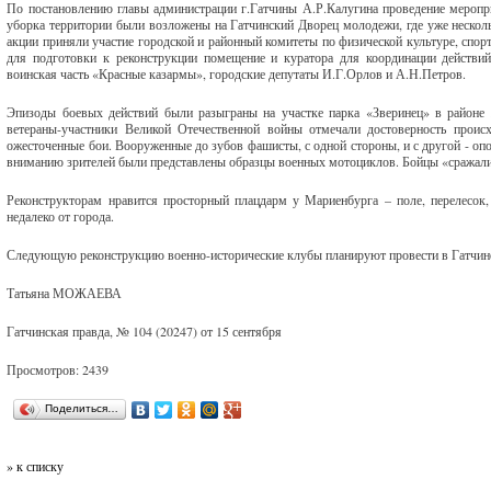
По постановлению главы администрации г.Гатчины А.Р.Калугина проведение меропри
уборка территории были возложены на Гатчинский Дворец молодежи, где уже несколь
акции приняли участие городской и районный комитеты по физической культуре, сп
для подготовки к реконструкции помещение и куратора для координации действи
воинская часть «Красные казармы», городские депутаты И.Г.Орлов и А.Н.Петров.
Эпизоды боевых действий были разыграны на участке парка «Зверинец» в район
ветераны-участники Великой Отечественной войны отмечали достоверность проис
ожесточенные бои. Вооруженные до зубов фашисты, с одной стороны, и с другой - опо
вниманию зрителей были представлены образцы военных мотоциклов. Бойцы «сражалис
Реконструкторам нравится просторный плацдарм у Мариенбурга – поле, перелесок, п
недалеко от города.
Следующую реконструкцию военно-исторические клубы планируют провести в Гатчине 
Татьяна МОЖАЕВА
Гатчинская правда, № 104 (20247) от 15 сентября
Просмотров: 2439
Поделиться…
» к списку