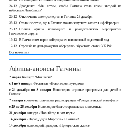
24.12
Дрозденко: "Мы хотим, чтобы Гатчина стала яркой звездой на
небосводе Ленобласти"
23.12
Отключение электроэнергии в Гатчине: 24 декабря
23.12
Стало известно, где в Гатчине можно запускать салюты и фейерверки
23.12
Полная афиша новогодних и рождественских мероприятий
Гатчинского округа
13.12
В Гатчинском парке найден ранее неизвестный подземный ход
12.12
Стрельба на день рождения обернулась "букетом" статей УК РФ
Все новости »
Афиша-анонсы Гатчины
7 марта
Концерт "Моя весна"
с 1 по 8 января
Фестиваль «Новогодняя кутерьма»
с 24 декабря по 8 января
Новогодние игровые программы для детей в
Гатчине
7 января
военно-историческая реконструкция «Рождественский манифест»
c 25 по 28 декабря
Новогодние благотворительные киносеансы
21 декабря
концерт «Новый год к нам идет»!
14 декабря
«Парад Дедов Морозов» в Гатчине!
14 декабря
новогодний праздник «Приоратская сказка»