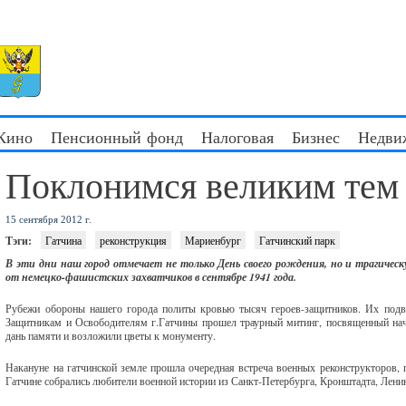
 Кино
Пенсионный фонд
Налоговая
Бизнес
Недви
Поклонимся великим тем
15 сентября 2012 г.
Тэги:
Гатчина
реконструкция
Мариенбург
Гатчинский парк
В эти дни наш город отмечает не только День своего рождения, но и трагическ
от немецко-фашистских захватчиков в сентябре 1941 года.
Рубежи обороны нашего города политы кровью тысяч героев-защитников. Их подв
Защитникам и Освободителям г.Гатчины прошел траурный митинг, посвященный нача
дань памяти и возложили цветы к монументу.
Накануне на гатчинской земле прошла очередная встреча военных реконструкторов,
Гатчине собрались любители военной истории из Санкт-Петербурга, Кронштадта, Ленин