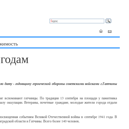
жимость
 годам
ую дату - годовщину героической обороны советскими войсками г.Гатчины
иг вспоминают гатчинцы. По традиции 13 сентября на площади у памятника
лу оккупации. Ветераны, почетные граждане, молодые жители города отдали
 посвященная событиям Великой Отечественной войны в сентябре 1941 года. В
градской области и Гатчины. Всего более 140 человек.