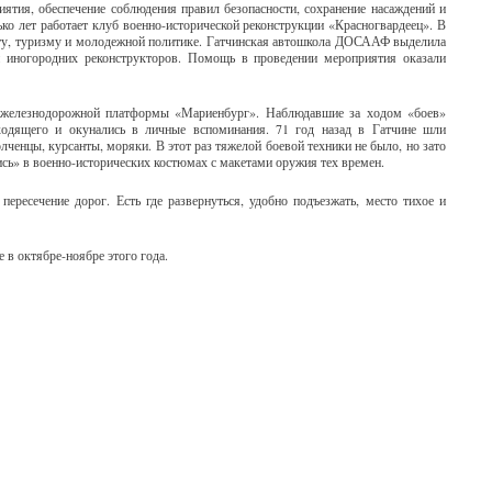
ятия, обеспечение соблюдения правил безопасности, сохранение насаждений и
ко лет работает клуб военно-исторической реконструкции «Красногвардеец». В
орту, туризму и молодежной политике. Гатчинская автошкола ДОСААФ выделила
й иногородних реконструкторов. Помощь в проведении мероприятия оказали
е железнодорожной платформы «Мариенбург». Наблюдавшие за ходом «боев»
ходящего и окунались в личные вспоминания. 71 год назад в Гатчине шли
лченцы, курсанты, моряки. В этот раз тяжелой боевой техники не было, но зато
ь» в военно-исторических костюмах с макетами оружия тех времен.
ересечение дорог. Есть где развернуться, удобно подъезжать, место тихое и
в октябре-ноябре этого года.