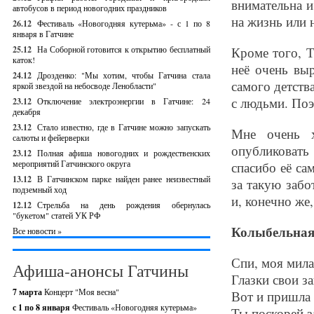
внимательна 
автобусов в период новогодних праздников
на жизнь или н
26.12
Фестиваль «Новогодняя кутерьма» - с 1 по 8
января в Гатчине
25.12
На Соборной готовится к открытию бесплатный
Кроме того, Т
каток!
неё очень вы
24.12
Дрозденко: "Мы хотим, чтобы Гатчина стала
самого детств
яркой звездой на небосводе Ленобласти"
с людьми. Поэ
23.12
Отключение электроэнергии в Гатчине: 24
декабря
23.12
Стало известно, где в Гатчине можно запускать
Мне очень х
салюты и фейерверки
опубликовать
23.12
Полная афиша новогодних и рождественских
мероприятий Гатчинского округа
спасибо её с
13.12
В Гатчинском парке найден ранее неизвестный
за такую заб
подземный ход
и, конечно же
12.12
Стрельба на день рождения обернулась
"букетом" статей УК РФ
Колыбельна
Все новости »
Спи, моя мила
Афиша-анонсы Гатчины
Глазки свои з
7 марта
Концерт "Моя весна"
Вот и пришла 
с 1 по 8 января
Фестиваль «Новогодняя кутерьма»
Ты поскорей з