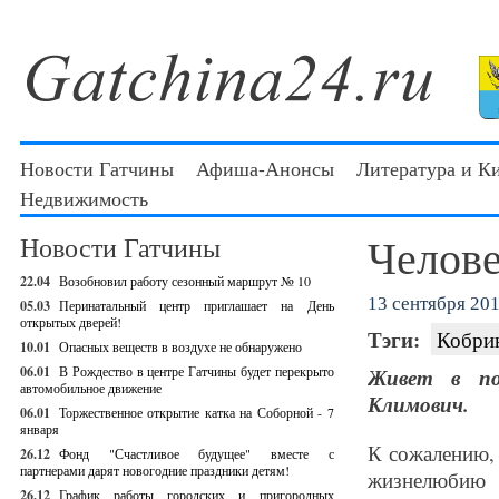
Новости Гатчины
Афиша-Анонсы
Литература и К
Недвижимость
Челове
Новости Гатчины
22.04
Возобновил работу сезонный маршрут № 10
13 сентября 201
05.03
Перинатальный центр приглашает на День
открытых дверей!
Тэги:
Кобри
10.01
Опасных веществ в воздухе не обнаружено
06.01
В Рождество в центре Гатчины будет перекрыто
Живет в по
автомобильное движение
Климович.
06.01
Торжественное открытие катка на Соборной - 7
января
К сожалению, 
26.12
Фонд "Счастливое будущее" вместе с
партнерами дарят новогодние праздники детям!
жизнелюбию 
26.12
График работы городских и пригородных