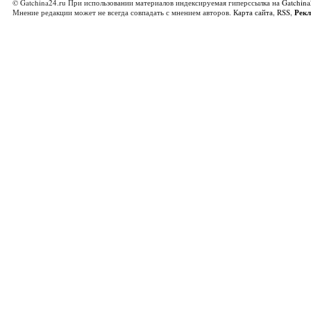
© Gatchina24.ru При использовании материалов индексируемая гиперссылка на
Gatchina
Мнение редакции может не всегда совпадать с мнением авторов.
Карта сайта
,
RSS
,
Рек