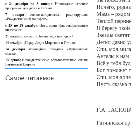
с 24 декабря по 8 января
Новогодние игровые
Ничего, родна
программы для детей в Гатчине
Мама – рядом 
7 января
военно-историческая реконструкция
«Рождественский манифест»
Теплой перинк
c 25 по 28 декабря
Новогодние благотворительные
Я берегу твой
киносеансы
Звезды светят
21 декабря
концерт «Новый год к нам идет»!
Детки давно у
14 декабря
«Парад Дедов Морозов» в Гатчине!
Спи, моя мила
14 декабря
новогодний праздник «Приоратская
сказка»
Ангелы к нам 
13 декабря
рождественские образовательные чтения
Всё у тебя буд
Гатчинской Епархии
Бог поможет т
Самое читаемое
Спи, моя доче
Пусть сказка п
Г.А. ГАСЮНАС
Гатчинская пра