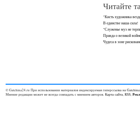
Читайте т
"Кисть художника везде
В единстве наша сила!
"Служенье муз не терпи
Правда о великой войн
Чудеса в зоне рискова
© Gatchina24.ru При использовании материалов индексируемая гиперссылка на
Gatchina
Мнение редакции может не всегда совпадать с мнением авторов.
Карта сайта
,
RSS
,
Рек