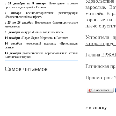
Удовольстви
с 24 декабря по 8 января
Новогодние игровые
взрослые. Во
программы для детей в Гатчине
мотылёк. В р
7 января
военно-историческая реконструкция
«Рождественский манифест»
взрослые на 
c 25 по 28 декабря
Новогодние благотворительные
плечо опустит
киносеансы
21 декабря
концерт «Новый год к нам идет»!
Устроители п
14 декабря
«Парад Дедов Морозов» в Гатчине!
которая продл
14 декабря
новогодний праздник «Приоратская
сказка»
13 декабря
рождественские образовательные чтения
Галина ЕРЖА
Гатчинской Епархии
Гатчинская пра
Самое читаемое
Просмотров: 
Поделиться…
» к списку