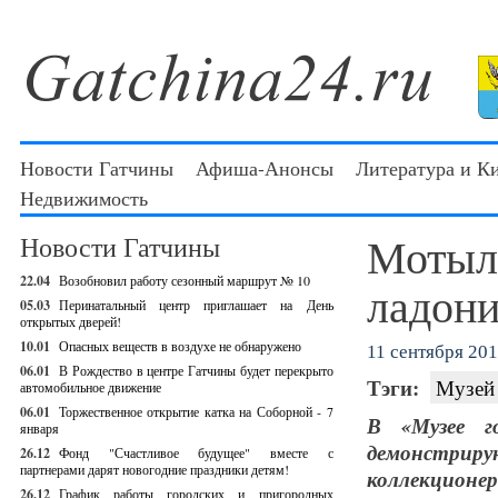
Новости Гатчины
Афиша-Анонсы
Литература и К
Недвижимость
Мотылё
Новости Гатчины
22.04
Возобновил работу сезонный маршрут № 10
ладон
05.03
Перинатальный центр приглашает на День
открытых дверей!
10.01
Опасных веществ в воздухе не обнаружено
11 сентября 2012
06.01
В Рождество в центре Гатчины будет перекрыто
Тэги:
Музей 
автомобильное движение
06.01
Торжественное открытие катка на Соборной - 7
В «Музее г
января
демонстрир
26.12
Фонд "Счастливое будущее" вместе с
партнерами дарят новогодние праздники детям!
коллекционер
26.12
График работы городских и пригородных