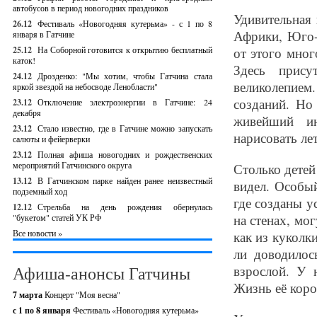
автобусов в период новогодних праздников
Удивительная
26.12
Фестиваль «Новогодняя кутерьма» - с 1 по 8
Африки, Юго-
января в Гатчине
25.12
На Соборной готовится к открытию бесплатный
от этого мног
каток!
Здесь прису
24.12
Дрозденко: "Мы хотим, чтобы Гатчина стала
великолепием
яркой звездой на небосводе Ленобласти"
созданий. Но
23.12
Отключение электроэнергии в Гатчине: 24
декабря
живейший ин
23.12
Стало известно, где в Гатчине можно запускать
нарисовать ле
салюты и фейерверки
23.12
Полная афиша новогодних и рождественских
мероприятий Гатчинского округа
Столько детей
13.12
В Гатчинском парке найден ранее неизвестный
видел. Особы
подземный ход
где созданы у
12.12
Стрельба на день рождения обернулась
на стенах, мо
"букетом" статей УК РФ
Все новости »
как из куколк
ли доводилос
Афиша-анонсы Гатчины
взрослой. У 
Жизнь её коро
7 марта
Концерт "Моя весна"
с 1 по 8 января
Фестиваль «Новогодняя кутерьма»