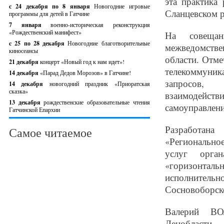
эта практика
с 24 декабря по 8 января
Новогодние игровые
Сланцевском р
программы для детей в Гатчине
7 января
военно-историческая реконструкция
«Рождественский манифест»
На совещан
c 25 по 28 декабря
Новогодние благотворительные
межведомств
киносеансы
области. Отме
21 декабря
концерт «Новый год к нам идет»!
телекоммуни
14 декабря
«Парад Дедов Морозов» в Гатчине!
запросов, 
14 декабря
новогодний праздник «Приоратская
сказка»
взаимодейст
13 декабря
рождественские образовательные чтения
самоуправлени
Гатчинской Епархии
Разработана
Самое читаемое
«Регионально
услуг орган
«горизонтал
исполнительн
Сосновоборско
Валерий ВОЛ
Ленобласти