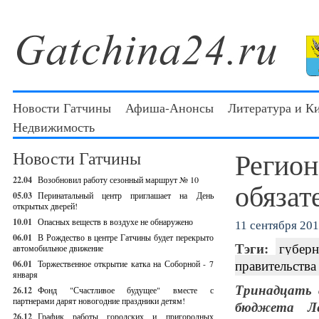
Новости Гатчины
Афиша-Анонсы
Литература и К
Недвижимость
Регион
Новости Гатчины
22.04
Возобновил работу сезонный маршрут № 10
обязат
05.03
Перинатальный центр приглашает на День
открытых дверей!
10.01
Опасных веществ в воздухе не обнаружено
11 сентября 2012
06.01
В Рождество в центре Гатчины будет перекрыто
Тэги:
губерн
автомобильное движение
правительства
06.01
Торжественное открытие катка на Соборной - 7
января
Тринадцать 
26.12
Фонд "Счастливое будущее" вместе с
партнерами дарят новогодние праздники детям!
бюджета Ле
26.12
График работы городских и пригородных