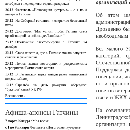
организаций 
автобусов в период новогодних праздников
26.12
Фестиваль «Новогодняя кутерьма» - с 1 по 8
Об этом шл
января в Гатчине
25.12
На Соборной готовится к открытию бесплатный
администрац
каток!
Дрозденко бы
24.12
Дрозденко: "Мы хотим, чтобы Гатчина стала
необходимым 
яркой звездой на небосводе Ленобласти"
23.12
Отключение электроэнергии в Гатчине: 24
декабря
Без малого 3
23.12
Стало известно, где в Гатчине можно запускать
категорий, 
салюты и фейерверки
Отечественной
23.12
Полная афиша новогодних и рождественских
мероприятий Гатчинского округа
Поддержка де
13.12
В Гатчинском парке найден ранее неизвестный
совещании, яв
подземный ход
но и органов
12.12
Стрельба на день рождения обернулась
советов ветер
"букетом" статей УК РФ
Все новости »
связи и ЖКХ 
На совещани
Афиша-анонсы Гатчины
Ленинградск
7 марта
Концерт "Моя весна"
организации,
с 1 по 8 января
Фестиваль «Новогодняя кутерьма»