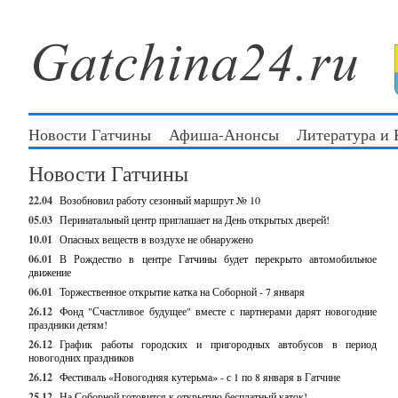
Новости Гатчины
Афиша-Анонсы
Литература и
Новости Гатчины
22.04
Возобновил работу сезонный маршрут № 10
05.03
Перинатальный центр приглашает на День открытых дверей!
10.01
Опасных веществ в воздухе не обнаружено
06.01
В Рождество в центре Гатчины будет перекрыто автомобильное
движение
06.01
Торжественное открытие катка на Соборной - 7 января
26.12
Фонд "Счастливое будущее" вместе с партнерами дарят новогодние
праздники детям!
26.12
График работы городских и пригородных автобусов в период
новогодних праздников
26.12
Фестиваль «Новогодняя кутерьма» - с 1 по 8 января в Гатчине
25.12
На Соборной готовится к открытию бесплатный каток!