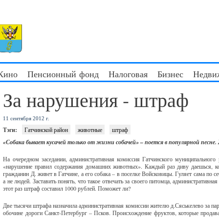
 Кино
Пенсионный фонд
Налоговая
Бизнес
Недви
За нарушения - штраф
11 сентября 2012 г.
Тэги:
Гатчинской район
животные
штраф
«Собака бывает кусачей только от жизни собачей» – поется в популярной песне.
На очередном заседании, административная комиссия Гатчинского муниципального 
«нарушение правил содержания домашних животных». Каждый раз диву даешься, ко
гражданин Д. живет в Гатчине, а его собака – в поселке Войсковицы. Гуляет сама по с
а не людей. Заставить понять, что такое отвечать за своего питомца, административн
этот раз штраф составил 1000 рублей. Поможет ли?
Две тысячи штрафа назначила административная комиссии жителю д.Сяськелево за парк
обочине дороги Санкт-Петербург – Псков. Происхождение фруктов, которые продавал