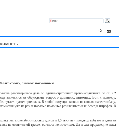
жимость
 Жалко собаку, а каково покусанным…
района рассматривала дела об административных правонарушениях по ст. 2.2
гда выносится на обсуждение вопрос о домашних питомцах. Вот, к примеру,
ебе, пугает, кусает прохожих. В любой ситуации хозяин на словах жалеет собаку,
ая комиссия уже не раз пыталась с помощью разъяснительных бесед и штрафов. В
овку на газоне вблизи жилых домов и 1,5 тысячи - продавцу арбузов и дынь на
ись на оживленной трассе, осталось неизвестным. Да и сам продавец не имел