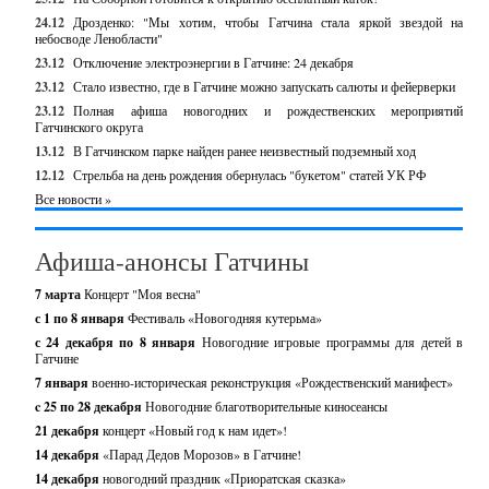
24.12
Дрозденко: "Мы хотим, чтобы Гатчина стала яркой звездой на
небосводе Ленобласти"
23.12
Отключение электроэнергии в Гатчине: 24 декабря
23.12
Стало известно, где в Гатчине можно запускать салюты и фейерверки
23.12
Полная афиша новогодних и рождественских мероприятий
Гатчинского округа
13.12
В Гатчинском парке найден ранее неизвестный подземный ход
12.12
Стрельба на день рождения обернулась "букетом" статей УК РФ
Все новости »
Афиша-анонсы Гатчины
7 марта
Концерт "Моя весна"
с 1 по 8 января
Фестиваль «Новогодняя кутерьма»
с 24 декабря по 8 января
Новогодние игровые программы для детей в
Гатчине
7 января
военно-историческая реконструкция «Рождественский манифест»
c 25 по 28 декабря
Новогодние благотворительные киносеансы
21 декабря
концерт «Новый год к нам идет»!
14 декабря
«Парад Дедов Морозов» в Гатчине!
14 декабря
новогодний праздник «Приоратская сказка»