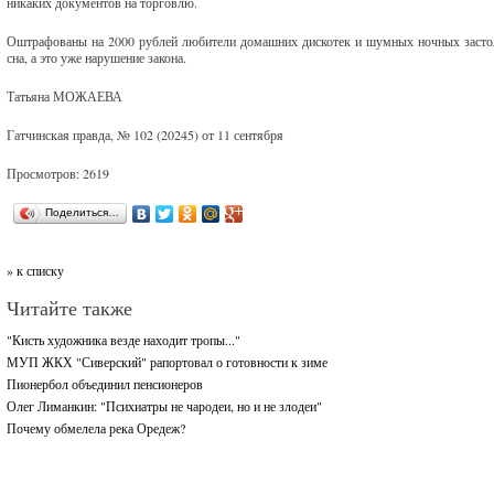
никаких документов на торговлю.
Оштрафованы на 2000 рублей любители домашних дискотек и шумных ночных застоли
сна, а это уже нарушение закона.
Татьяна МОЖАЕВА
Гатчинская правда, № 102 (20245) от 11 сентября
Просмотров: 2619
Поделиться…
» к списку
Читайте также
"Кисть художника везде находит тропы..."
МУП ЖКХ "Сиверский" рапортовал о готовности к зиме
Пионербол объединил пенсионеров
Олег Лиманкин: "Психиатры не чародеи, но и не злодеи"
Почему обмелела река Оредеж?