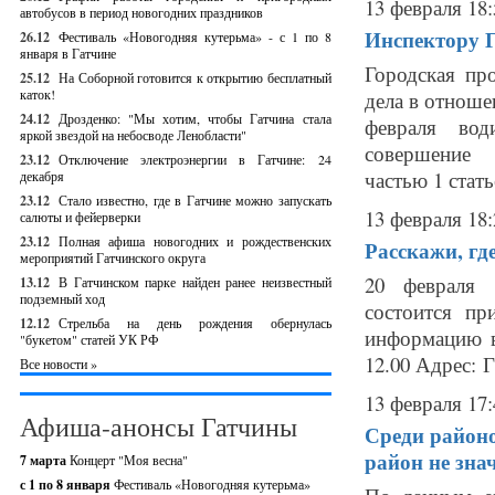
13 февраля 18:
автобусов в период новогодних праздников
Инспектору 
26.12
Фестиваль «Новогодняя кутерьма» - с 1 по 8
января в Гатчине
Городская пр
25.12
На Соборной готовится к открытию бесплатный
каток!
дела в отноше
24.12
Дрозденко: "Мы хотим, чтобы Гатчина стала
февраля вод
яркой звездой на небосводе Ленобласти"
совершение 
23.12
Отключение электроэнергии в Гатчине: 24
частью 1 стат
декабря
23.12
Стало известно, где в Гатчине можно запускать
13 февраля 18:
салюты и фейерверки
23.12
Полная афиша новогодних и рождественских
Расскажи, гд
мероприятий Гатчинского округа
20 февраля 
13.12
В Гатчинском парке найден ранее неизвестный
подземный ход
состоится п
12.12
Стрельба на день рождения обернулась
информацию в
"букетом" статей УК РФ
12.00 Адрес: Г
Все новости »
13 февраля 17:
Афиша-анонсы Гатчины
Среди районо
район не зна
7 марта
Концерт "Моя весна"
с 1 по 8 января
Фестиваль «Новогодняя кутерьма»