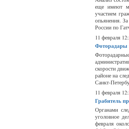
еще имеют м
участием гра
опьянения. З
России по Гат
11 февраля 12:
Фоторадары в
Фоторадарн
администрат
скорости движ
районе на сле
Санкт-Петербу
11 февраля 12:
Грабитель пр
Органами сл
уголовное де
февраля окол