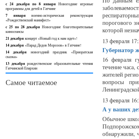
По данным еж
с 24 декабря по 8 января
Новогодние игровые
заболеваем
программы для детей в Гатчине
респираторн
7 января
военно-историческая реконструкция
«Рождественский манифест»
порогового зн
c 25 по 28 декабря
Новогодние благотворительные
которой незна
киносеансы
21 декабря
концерт «Новый год к нам идет»!
13 февраля 17:
14 декабря
«Парад Дедов Морозов» в Гатчине!
Губернатор ж
14 декабря
новогодний праздник «Приоратская
сказка»
16 февраля г
13 декабря
рождественские образовательные чтения
течение часа, 
Гатчинской Епархии
жителей регио
Самое читаемое
вопросы при
Ленинградской 
13 февраля 16:
А у ваших де
Обычное школ
Подпорожском
обнаружили, 