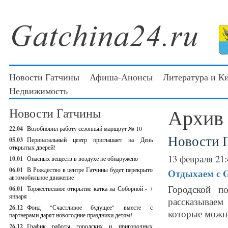
Новости Гатчины
Афиша-Анонсы
Литература и К
Недвижимость
Архив
Новости Гатчины
22.04
Возобновил работу сезонный маршрут № 10
Новости 
05.03
Перинатальный центр приглашает на День
открытых дверей!
13 февраля 21:
10.01
Опасных веществ в воздухе не обнаружено
06.01
В Рождество в центре Гатчины будет перекрыто
Отдыхаем с Ga
автомобильное движение
Городской п
06.01
Торжественное открытие катка на Соборной - 7
января
рассказываем
26.12
Фонд "Счастливое будущее" вместе с
которые можно
партнерами дарят новогодние праздники детям!
26.12
График работы городских и пригородных