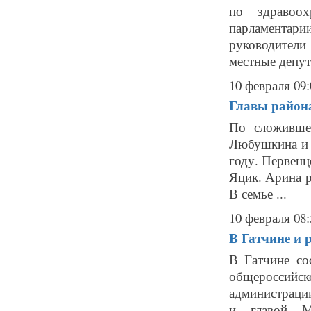
по здравоо
парламентари
руководители 
местные депут
10 февраля 09:
Главы района
По сложившей
Любушкина и 
году. Первенц
Яцик. Арина ро
В семье ...
10 февраля 08:
В Гатчине и
В Гатчине со
общероссийск
администраци
и главой М