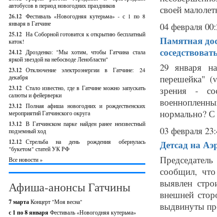
автобусов в период новогодних праздников
своей малолетн
26.12
Фестиваль «Новогодняя кутерьма» - с 1 по 8
января в Гатчине
04 февраля 00:
25.12
На Соборной готовится к открытию бесплатный
Памятная дос
каток!
соседствоват
24.12
Дрозденко: "Мы хотим, чтобы Гатчина стала
яркой звездой на небосводе Ленобласти"
29 января на
23.12
Отключение электроэнергии в Гатчине: 24
перешейка" (v
декабря
23.12
Стало известно, где в Гатчине можно запускать
зрения - со
салюты и фейерверки
военнопленн
23.12
Полная афиша новогодних и рождественских
нормально? С 
мероприятий Гатчинского округа
13.12
В Гатчинском парке найден ранее неизвестный
03 февраля 23:
подземный ход
12.12
Стрельба на день рождения обернулась
Детсад на Аэ
"букетом" статей УК РФ
Председатель
Все новости »
сообщил, что
выявлен стро
Афиша-анонсы Гатчины
внешней стор
7 марта
Концерт "Моя весна"
выдвинуты пре
с 1 по 8 января
Фестиваль «Новогодняя кутерьма»