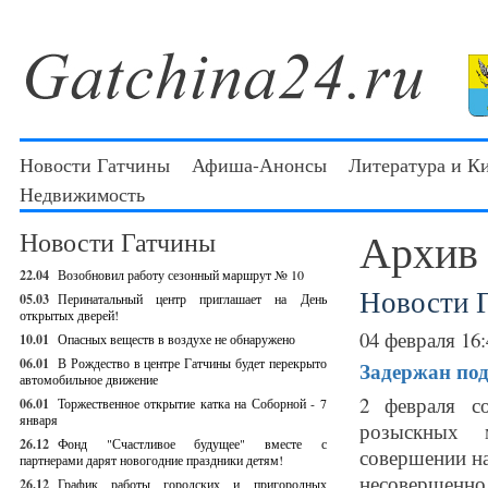
Новости Гатчины
Афиша-Анонсы
Литература и К
Недвижимость
Архив
Новости Гатчины
22.04
Возобновил работу сезонный маршрут № 10
Новости 
05.03
Перинатальный центр приглашает на День
открытых дверей!
04 февраля 16:
10.01
Опасных веществ в воздухе не обнаружено
06.01
В Рождество в центре Гатчины будет перекрыто
Задержан под
автомобильное движение
2 февраля со
06.01
Торжественное открытие катка на Соборной - 7
января
розыскных 
26.12
Фонд "Счастливое будущее" вместе с
совершении на
партнерами дарят новогодние праздники детям!
несовершеннол
26.12
График работы городских и пригородных