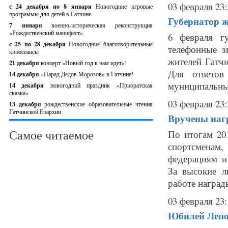
03 февраля 23:
с 24 декабря по 8 января
Новогодние игровые
программы для детей в Гатчине
Губернатор ж
7 января
военно-историческая реконструкция
«Рождественский манифест»
6 февраля г
c 25 по 28 декабря
Новогодние благотворительные
телефонные з
киносеансы
жителей Гатчи
21 декабря
концерт «Новый год к нам идет»!
Для ответов
14 декабря
«Парад Дедов Морозов» в Гатчине!
муниципальных
14 декабря
новогодний праздник «Приоратская
сказка»
03 февраля 23:
13 декабря
рождественские образовательные чтения
Гатчинской Епархии
Вручены наг
Самое читаемое
По итогам 20
спортсмена
федерациям и
За высокие л
работе наград
03 февраля 23:
Юбилей Леноб