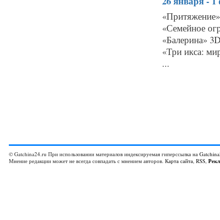
26 января - 
«Притяжение» 
«Семейное огр
«Балерина» 3D
«Три икса: ми
...
© Gatchina24.ru При использовании материалов индексируемая гиперссылка на
Gatchina
Мнение редакции может не всегда совпадать с мнением авторов.
Карта сайта
,
RSS
,
Рек