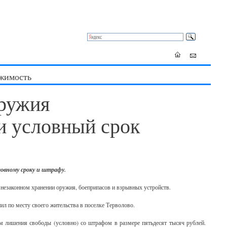
жимость
оружия
и условный срок
овному сроку и штрафу.
 незаконном хранении оружия, боеприпасов и взрывных устройств.
л по месту своего жительства в поселке Терволово.
 лишения свободы (условно) со штрафом в размере пятьдесят тысяч рублей.