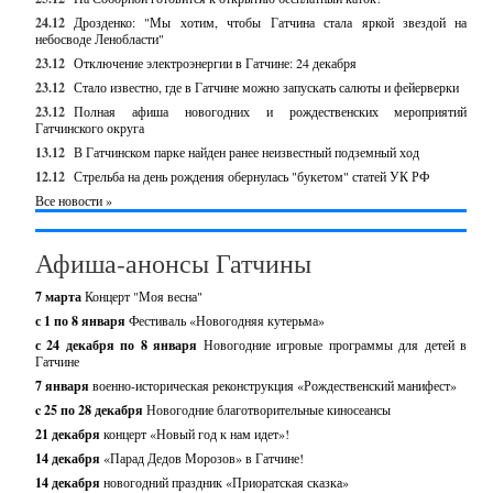
24.12
Дрозденко: "Мы хотим, чтобы Гатчина стала яркой звездой на
небосводе Ленобласти"
23.12
Отключение электроэнергии в Гатчине: 24 декабря
23.12
Стало известно, где в Гатчине можно запускать салюты и фейерверки
23.12
Полная афиша новогодних и рождественских мероприятий
Гатчинского округа
13.12
В Гатчинском парке найден ранее неизвестный подземный ход
12.12
Стрельба на день рождения обернулась "букетом" статей УК РФ
Все новости »
Афиша-анонсы Гатчины
7 марта
Концерт "Моя весна"
с 1 по 8 января
Фестиваль «Новогодняя кутерьма»
с 24 декабря по 8 января
Новогодние игровые программы для детей в
Гатчине
7 января
военно-историческая реконструкция «Рождественский манифест»
c 25 по 28 декабря
Новогодние благотворительные киносеансы
21 декабря
концерт «Новый год к нам идет»!
14 декабря
«Парад Дедов Морозов» в Гатчине!
14 декабря
новогодний праздник «Приоратская сказка»