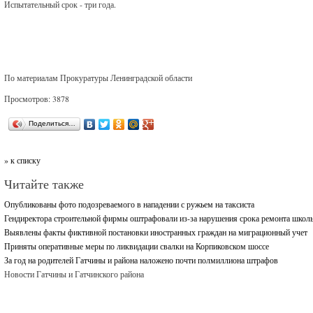
Испытательный срок - три года.
По материалам Прокуратуры Ленинградской области
Просмотров: 3878
Поделиться…
» к списку
Читайте также
Опубликованы фото подозреваемого в нападении с ружьем на таксиста
Гендиректора строительной фирмы оштрафовали из-за нарушения срока ремонта шко
Выявлены факты фиктивной постановки иностранных граждан на миграционный учет
Приняты оперативные меры по ликвидации свалки на Корпиковском шоссе
За год на родителей Гатчины и района наложено почти полмиллиона штрафов
Новости Гатчины и Гатчинского района