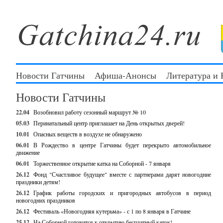
Новости Гатчины
Афиша-Анонсы
Литература и
Новости Гатчины
22.04
Возобновил работу сезонный маршрут № 10
05.03
Перинатальный центр приглашает на День открытых дверей!
10.01
Опасных веществ в воздухе не обнаружено
06.01
В Рождество в центре Гатчины будет перекрыто автомобильное
движение
06.01
Торжественное открытие катка на Соборной - 7 января
26.12
Фонд "Счастливое будущее" вместе с партнерами дарят новогодние
праздники детям!
26.12
График работы городских и пригородных автобусов в период
новогодних праздников
26.12
Фестиваль «Новогодняя кутерьма» - с 1 по 8 января в Гатчине
25.12
На Соборной готовится к открытию бесплатный каток!