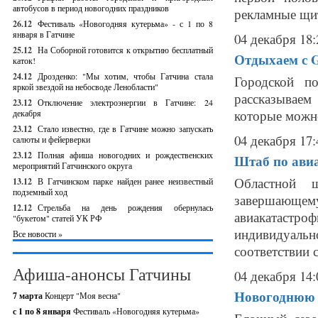
автобусов в период новогодних праздников
рекламные щит
26.12
Фестиваль «Новогодняя кутерьма» - с 1 по 8
января в Гатчине
04 декабря 18:
25.12
На Соборной готовится к открытию бесплатный
Отдыхаем с Ga
каток!
24.12
Дрозденко: "Мы хотим, чтобы Гатчина стала
Городской п
яркой звездой на небосводе Ленобласти"
рассказываем
23.12
Отключение электроэнергии в Гатчине: 24
которые можно
декабря
23.12
Стало известно, где в Гатчине можно запускать
04 декабря 17:
салюты и фейерверки
23.12
Полная афиша новогодних и рождественских
Штаб по ави
мероприятий Гатчинского округа
Областной ш
13.12
В Гатчинском парке найден ранее неизвестный
подземный ход
завершающем
12.12
Стрельба на день рождения обернулась
авиакатастро
"букетом" статей УК РФ
индивидуал
Все новости »
соответствии 
Афиша-анонсы Гатчины
04 декабря 14:
Новогоднюю е
7 марта
Концерт "Моя весна"
с 1 по 8 января
Фестиваль «Новогодняя кутерьма»