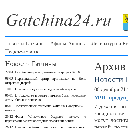
Новости Гатчины
Афиша-Анонсы
Литература и К
Недвижимость
Архив
Новости Гатчины
22.04
Возобновил работу сезонный маршрут № 10
Новости 
05.03
Перинатальный центр приглашает на День
открытых дверей!
06 декабря 21:
10.01
Опасных веществ в воздухе не обнаружено
06.01
В Рождество в центре Гатчины будет перекрыто
МЧС предупр
автомобильное движение
7 декабря по
06.01
Торжественное открытие катка на Соборной - 7
января
западного ве
26.12
Фонд "Счастливое будущее" вместе с
могут достиг
партнерами дарят новогодние праздники детям!
первой поло
26.12
График работы городских и пригородных