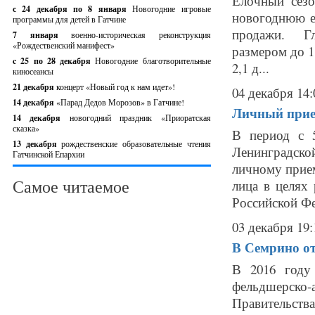
Елочный сезо
с 24 декабря по 8 января
Новогодние игровые
новогоднюю е
программы для детей в Гатчине
продажи. Гл
7 января
военно-историческая реконструкция
«Рождественский манифест»
размером до 1 
c 25 по 28 декабря
Новогодние благотворительные
2,1 д...
киносеансы
21 декабря
концерт «Новый год к нам идет»!
04 декабря 14:
14 декабря
«Парад Дедов Морозов» в Гатчине!
Личный прие
14 декабря
новогодний праздник «Приоратская
сказка»
В период с 
13 декабря
рождественские образовательные чтения
Ленинградско
Гатчинской Епархии
личному прие
Самое читаемое
лица в целях
Российской Фе
03 декабря 19:
В Семрино о
В 2016 году
фельдшерско-
Правительства