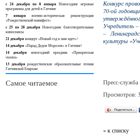
Конкурс пров
с 24 декабря по 8 января
Новогодние игровые
программы для детей в Гатчине
70-ой годовщи
7 января
военно-историческая реконструкция
утверждённо
«Рождественский манифест»
Учредитель –
c 25 по 28 декабря
Новогодние благотворительные
киносеансы
– Ленинград
21 декабря
концерт «Новый год к нам идет»!
культуры «Уч
14 декабря
«Парад Дедов Морозов» в Гатчине!
14 декабря
новогодний праздник «Приоратская
сказка»
13 декабря
рождественские образовательные чтения
Гатчинской Епархии
Самое читаемое
Пресс-служба
Просмотров: 
Поделиться…
» к списку