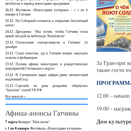
автобусов в период новогодних праздников
26.12
Фестиваль «Новогодняя кутерьма» - с 1 по 8
января в Гатчине
25.12
На Соборной готовится к открытию бесплатный
каток!
24.12
Дрозденко: "Мы хотим, чтобы Гатчина стала
яркой звездой на небосводе Ленобласти"
23.12
Отключение электроэнергии в Гатчине: 24
декабря
23.12
Стало известно, где в Гатчине можно запускать
салюты и фейерверки
За Гран-при к
23.12
Полная афиша новогодних и рождественских
мероприятий Гатчинского округа
также гости и
13.12
В Гатчинском парке найден ранее неизвестный
подземный ход
ПРОГРАММА:
12.12
Стрельба на день рождения обернулась
"букетом" статей УК РФ
12.00 – начал
Все новости »
19.00 – награж
Афиша-анонсы Гатчины
Дом культуры
7 марта
Концерт "Моя весна"
с 1 по 8 января
Фестиваль «Новогодняя кутерьма»