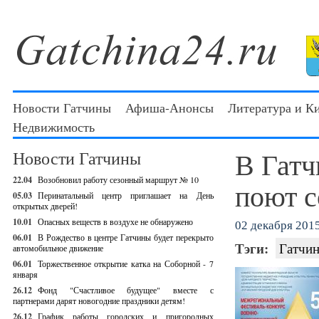
Новости Гатчины
Афиша-Анонсы
Литература и К
Недвижимость
В Гатч
Новости Гатчины
22.04
Возобновил работу сезонный маршрут № 10
поют с
05.03
Перинатальный центр приглашает на День
открытых дверей!
10.01
Опасных веществ в воздухе не обнаружено
02 декабря 2015
06.01
В Рождество в центре Гатчины будет перекрыто
Тэги:
Гатчин
автомобильное движение
06.01
Торжественное открытие катка на Соборной - 7
января
26.12
Фонд "Счастливое будущее" вместе с
партнерами дарят новогодние праздники детям!
26.12
График работы городских и пригородных