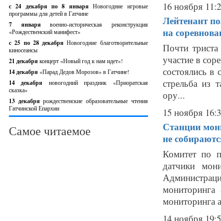
16 ноября 11:
с 24 декабря по 8 января
Новогодние игровые
программы для детей в Гатчине
Лейтенант п
7 января
военно-историческая реконструкция
на соревнова
«Рождественский манифест»
c 25 по 28 декабря
Новогодние благотворительные
Почти триста
киносеансы
участие в сор
21 декабря
концерт «Новый год к нам идет»!
состоялись в 
14 декабря
«Парад Дедов Морозов» в Гатчине!
стрельба из 
14 декабря
новогодний праздник «Приоратская
сказка»
ору...
13 декабря
рождественские образовательные чтения
Гатчинской Епархии
15 ноября 16:
Станции мони
Самое читаемое
не собираютс
Комитет по п
датчики мон
Администраци
мониторинга 
мониторинга а
14 ноября 19: