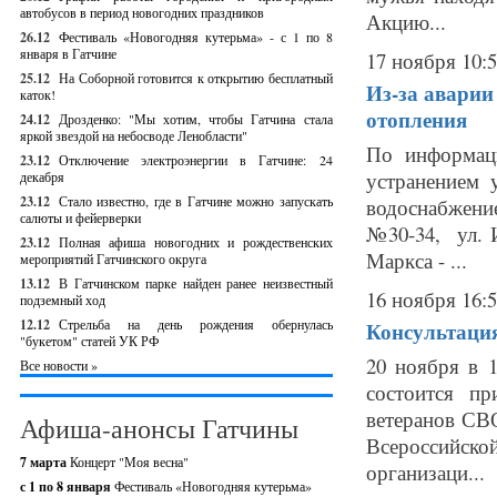
автобусов в период новогодних праздников
Акцию...
26.12
Фестиваль «Новогодняя кутерьма» - с 1 по 8
января в Гатчине
17 ноября 10:
25.12
На Соборной готовится к открытию бесплатный
Из-за аварии
каток!
отопления
24.12
Дрозденко: "Мы хотим, чтобы Гатчина стала
яркой звездой на небосводе Ленобласти"
По информац
23.12
Отключение электроэнергии в Гатчине: 24
устранением 
декабря
23.12
Стало известно, где в Гатчине можно запускать
водоснабжение
салюты и фейерверки
№30-34, ул. И
23.12
Полная афиша новогодних и рождественских
Маркса - ...
мероприятий Гатчинского округа
13.12
В Гатчинском парке найден ранее неизвестный
16 ноября 16:
подземный ход
12.12
Стрельба на день рождения обернулась
Консультация
"букетом" статей УК РФ
20 ноября в 
Все новости »
состоится п
ветеранов СВ
Афиша-анонсы Гатчины
Всероссийско
7 марта
Концерт "Моя весна"
организаци...
с 1 по 8 января
Фестиваль «Новогодняя кутерьма»