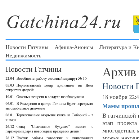
Новости Гатчины
Афиша-Анонсы
Литература и К
Недвижимость
Архив
Новости Гатчины
22.04
Возобновил работу сезонный маршрут № 10
Новости 
05.03
Перинатальный центр приглашает на День
открытых дверей!
18 ноября 22:
10.01
Опасных веществ в воздухе не обнаружено
06.01
В Рождество в центре Гатчины будет перекрыто
Мамы прошли
автомобильное движение
В гатчинской
06.01
Торжественное открытие катка на Соборной - 7
января
этап проект
26.12
Фонд "Счастливое будущее" вместе с
многодетные м
партнерами дарят новогодние праздники детям!
мужья находя
26.12
График работы городских и пригородных