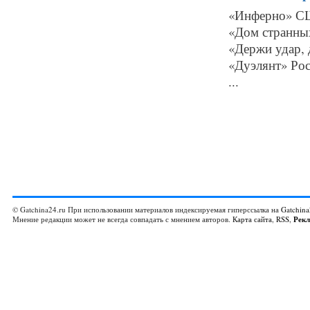
«Инферно» СШ
«Дом странных
«Держи удар, д
«Дуэлянт» Рос
...
© Gatchina24.ru При использовании материалов индексируемая гиперссылка на
Gatchina
Мнение редакции может не всегда совпадать с мнением авторов.
Карта сайта
,
RSS
,
Рек