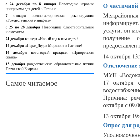
с 24 декабря по 8 января
Новогодние игровые
О частичной 
программы для детей в Гатчине
Межрайонная
7 января
военно-историческая реконструкция
«Рождественский манифест»
информирует
c 25 по 28 декабря
Новогодние благотворительные
услуги, он мо
киносеансы
получение 
21 декабря
концерт «Новый год к нам идет»!
предоставлен 
14 декабря
«Парад Дедов Морозов» в Гатчине!
14 декабря
новогодний праздник «Приоратская
14 октября 13:
сказка»
Отключение х
13 декабря
рождественские образовательные чтения
Гатчинской Епархии
МУП «Водокан
Самое читаемое
17 октября 
водоснабжени
Причина: рем
октября с 09.00
13 октября 19:
Опрос для р
Уполномоченн