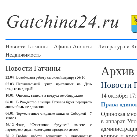
Новости Гатчины
Афиша-Анонсы
Литература и К
Недвижимость
Архив
Новости Гатчины
22.04
Возобновил работу сезонный маршрут № 10
Новости 
05.03
Перинатальный центр приглашает на День
открытых дверей!
14 октября 17:
10.01
Опасных веществ в воздухе не обнаружено
06.01
В Рождество в центре Гатчины будет перекрыто
Права одино
автомобильное движение
Одинокая мног
06.01
Торжественное открытие катка на Соборной - 7
января
в аппарат Уп
26.12
Фонд "Счастливое будущее" вместе с
администрац
партнерами дарят новогодние праздники детям!
вопрос и вос
26.12
График работы городских и пригородных