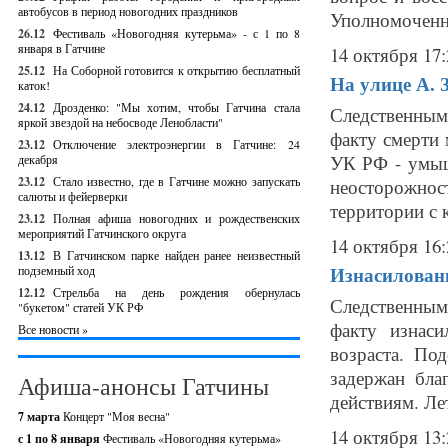
автобусов в период новогодних праздников
Уполномоченны
26.12
Фестиваль «Новогодняя кутерьма» - с 1 по 8
января в Гатчине
14 октября 17:
25.12
На Соборной готовится к открытию бесплатный
На улице А. 
каток!
24.12
Дрозденко: "Мы хотим, чтобы Гатчина стала
Следственным
яркой звездой на небосводе Ленобласти"
факту смерти 
23.12
Отключение электроэнергии в Гатчине: 24
УК РФ - умыш
декабря
23.12
Стало известно, где в Гатчине можно запускать
неосторожно
салюты и фейерверки
территории с 
23.12
Полная афиша новогодних и рождественских
мероприятий Гатчинского округа
14 октября 16:
13.12
В Гатчинском парке найден ранее неизвестный
Изнасиловани
подземный ход
12.12
Стрельба на день рождения обернулась
Следственным
"букетом" статей УК РФ
факту изнаси
Все новости »
возраста. По
задержан бла
Афиша-анонсы Гатчины
действиям. Лет
7 марта
Концерт "Моя весна"
14 октября 13:
с 1 по 8 января
Фестиваль «Новогодняя кутерьма»