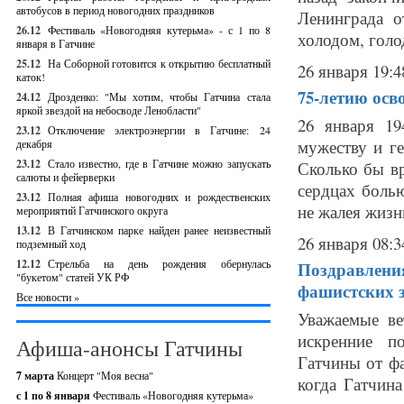
автобусов в период новогодних праздников
Ленинграда о
26.12
Фестиваль «Новогодняя кутерьма» - с 1 по 8
холодом, голо
января в Гатчине
25.12
На Соборной готовится к открытию бесплатный
26 января 19:4
каток!
75-летию осв
24.12
Дрозденко: "Мы хотим, чтобы Гатчина стала
яркой звездой на небосводе Ленобласти"
26 января 19
23.12
Отключение электроэнергии в Гатчине: 24
мужеству и ге
декабря
23.12
Стало известно, где в Гатчине можно запускать
Сколько бы в
салюты и фейерверки
сердцах болью
23.12
Полная афиша новогодних и рождественских
не жалея жизни
мероприятий Гатчинского округа
13.12
В Гатчинском парке найден ранее неизвестный
26 января 08:3
подземный ход
12.12
Стрельба на день рождения обернулась
Поздравления
"букетом" статей УК РФ
фашистских 
Все новости »
Уважаемые ве
искренние п
Афиша-анонсы Гатчины
Гатчины от фа
7 марта
Концерт "Моя весна"
когда Гатчина
с 1 по 8 января
Фестиваль «Новогодняя кутерьма»