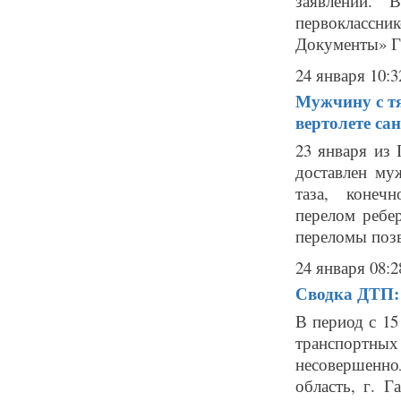
заявлений. 
первоклассн
Документы» Га
24 января 10:3
Мужчину с т
вертолете са
23 января из
доставлен му
таза, конеч
перелом ребе
переломы позв
24 января 08:2
Сводка ДТП:
В период с 15
транспортн
несовершенно
область, г. 