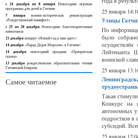
года в результ
с 24 декабря по 8 января
Новогодние игровые
программы для детей в Гатчине
25 января 14:1
7 января
военно-историческая реконструкция
Улицы Гатчи
«Рождественский манифест»
c 25 по 28 декабря
Новогодние благотворительные
По информаци
киносеансы
было собрано
21 декабря
концерт «Новый год к нам идет»!
осуществлён 
14 декабря
«Парад Дедов Морозов» в Гатчине!
Лейтенанта 
14 декабря
новогодний праздник «Приоратская
сказка»
воинской славы
13 декабря
рождественские образовательные чтения
Гатчинской Епархии
25 января 13:1
Ленинградска
Самое читаемое
трудоустраи
Такая стимули
Конкурс на 
автономных у
подростков в 
субсидий. Всег
25 января 12:0