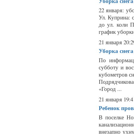
Уборка снега
22 января: уб
Ул. Куприна: о
до ул. коли 
график уборки
21 января 20:2
Уборка снега
По информац
субботу и вос
кубометров сн
Подрядчикова
«Город ...
21 января 19:4
Ребенок про
В поселке Но
канализацион
внезапно ухну