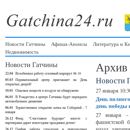
Новости Гатчины
Афиша-Анонсы
Литература и К
Недвижимость
Архив
Новости Гатчины
22.04
Возобновил работу сезонный маршрут № 10
Новости 
05.03
Перинатальный центр приглашает на День
открытых дверей!
27 января 10:3
10.01
Опасных веществ в воздухе не обнаружено
06.01
В Рождество в центре Гатчины будет перекрыто
День полного
автомобильное движение
день победы 
06.01
Торжественное открытие катка на Соборной - 7
января
27 января –
26.12
Фонд "Счастливое будущее" вместе с
фашистской б
партнерами дарят новогодние праздники детям!
назад законч
26.12
График работы городских и пригородных