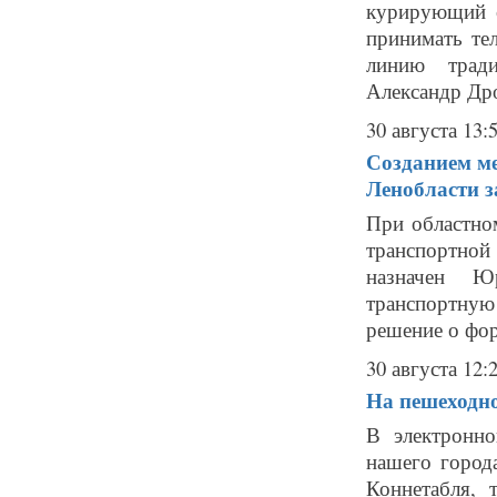
курирующий с
принимать те
линию тради
Александр Дроз
30 августа 13:
Созданием ме
Ленобласти з
При областно
транспортной
назначен Ю
транспортну
решение о фор
30 августа 12:
На пешеходно
В электронн
нашего город
Коннетабля, 