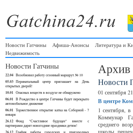
Новости Гатчины
Афиша-Анонсы
Литература и К
Недвижимость
Архив
Новости Гатчины
22.04
Возобновил работу сезонный маршрут № 10
Новости 
05.03
Перинатальный центр приглашает на День
открытых дверей!
01 сентября 21
10.01
Опасных веществ в воздухе не обнаружено
06.01
В Рождество в центре Гатчины будет перекрыто
В центре Ком
автомобильное движение
1 сентября, в
06.01
Торжественное открытие катка на Соборной - 7
января
Коммунар Га
26.12
Фонд "Счастливое будущее" вместе с
среднего воз
партнерами дарят новогодние праздники детям!
школы, пешехо
26.12
График работы городских и пригородных