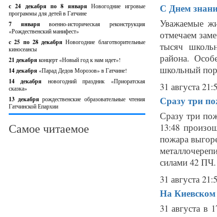
С Днем знани
с 24 декабря по 8 января
Новогодние игровые
программы для детей в Гатчине
Уважаемые жи
7 января
военно-историческая реконструкция
«Рождественский манифест»
отмечаем заме
c 25 по 28 декабря
Новогодние благотворительные
тысяч школь
киносеансы
района. Особ
21 декабря
концерт «Новый год к нам идет»!
школьный поро
14 декабря
«Парад Дедов Морозов» в Гатчине!
14 декабря
новогодний праздник «Приоратская
31 августа 21:
сказка»
Сразу три по
13 декабря
рождественские образовательные чтения
Гатчинской Епархии
Сразу три пож
Самое читаемое
13:48 произо
пожара выгоре
металлочерепи
силами 42 ПЧ. 
31 августа 21:
На Киевском 
31 августа в 