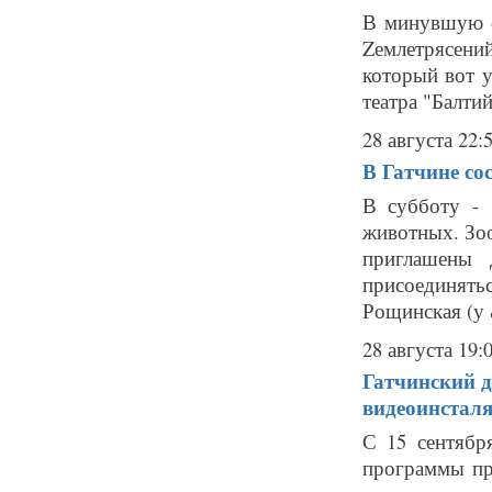
В минувшую с
Zемлетрясений
который вот у
театра "Балти
28 августа 22:
В Гатчине со
В субботу - 
животных. Зо
приглашены 
присоединять
Рощинская (у 
28 августа 19:
Гатчинский 
видеоинстал
С 15 сентябр
программы пр