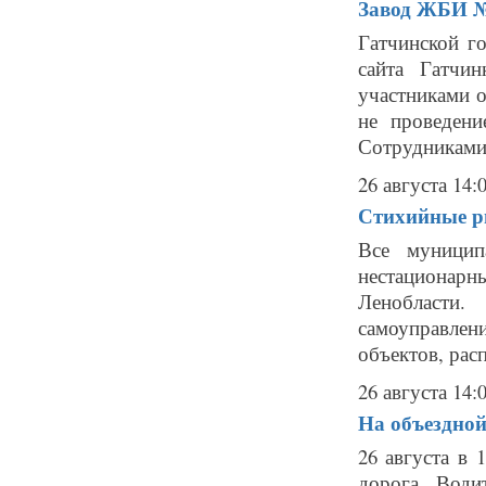
Завод ЖБИ № 
Гатчинской г
сайта Гатчи
участниками 
не проведен
Сотрудниками 
26 августа 14:
Стихийные ры
Все муницип
нестационарн
Ленобласти
самоуправле
объектов, рас
26 августа 14:
На объездной
26 августа в 
дорога. Води