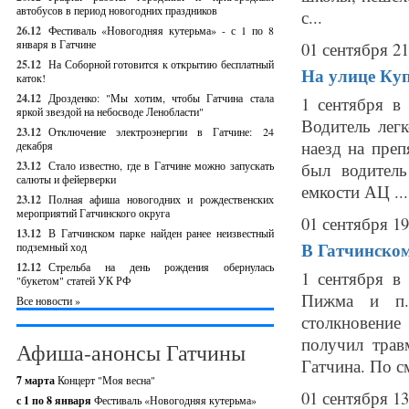
автобусов в период новогодних праздников
с...
26.12
Фестиваль «Новогодняя кутерьма» - с 1 по 8
января в Гатчине
01 сентября 21
25.12
На Соборной готовится к открытию бесплатный
На улице Куп
каток!
24.12
Дрозденко: "Мы хотим, чтобы Гатчина стала
1 сентября в
яркой звездой на небосводе Ленобласти"
Водитель лег
23.12
Отключение электроэнергии в Гатчине: 24
наезд на пре
декабря
23.12
Стало известно, где в Гатчине можно запускать
был водитель
салюты и фейерверки
емкости АЦ ...
23.12
Полная афиша новогодних и рождественских
мероприятий Гатчинского округа
01 сентября 19
13.12
В Гатчинском парке найден ранее неизвестный
В Гатчинском
подземный ход
12.12
Стрельба на день рождения обернулась
1 сентября в
"букетом" статей УК РФ
Пижма и п. 
Все новости »
столкновени
получил трав
Афиша-анонсы Гатчины
Гатчина. По см
7 марта
Концерт "Моя весна"
01 сентября 13
с 1 по 8 января
Фестиваль «Новогодняя кутерьма»