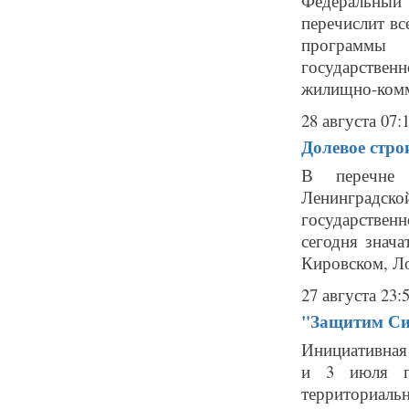
Федеральный
перечислит вс
программы 
государстве
жилищно-комм
28 августа 07:
Долевое стро
В перечне 
Ленинградск
государствен
сегодня знач
Кировском, Ло
27 августа 23:
"Защитим Сив
Инициативная 
и 3 июля п
территориаль