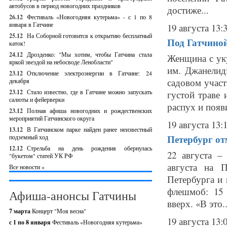
автобусов в период новогодних праздников
достиже...
26.12
Фестиваль «Новогодняя кутерьма» - с 1 по 8
января в Гатчине
19 августа 13:
25.12
На Соборной готовится к открытию бесплатный
Под Гатчино
каток!
24.12
Дрозденко: "Мы хотим, чтобы Гатчина стала
Женщина с ук
яркой звездой на небосводе Ленобласти"
им. Джанелид
23.12
Отключение электроэнергии в Гатчине: 24
садовом участ
декабря
23.12
Стало известно, где в Гатчине можно запускать
густой траве 
салюты и фейерверки
распух и появи
23.12
Полная афиша новогодних и рождественских
мероприятий Гатчинского округа
19 августа 13:
13.12
В Гатчинском парке найден ранее неизвестный
Петербург от
подземный ход
12.12
Стрельба на день рождения обернулась
22 августа –
"букетом" статей УК РФ
августа на 
Все новости »
Петербурга и 
флешмоб: 15 
Афиша-анонсы Гатчины
вверх. «В это..
7 марта
Концерт "Моя весна"
19 августа 13:
с 1 по 8 января
Фестиваль «Новогодняя кутерьма»