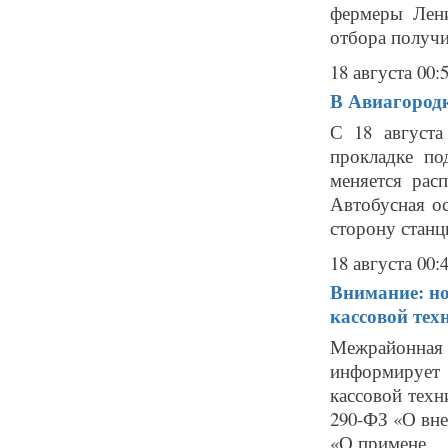
фермеры Лени
отбора получит
18 августа 00:
В Авиагородк
С 18 августа
прокладке по
меняется ра
Автобусная о
сторону станци
18 августа 00:
Внимание: но
кассовой тех
Межрайонная
информирует
кассовой техн
290-ФЗ «О вне
«О примене...