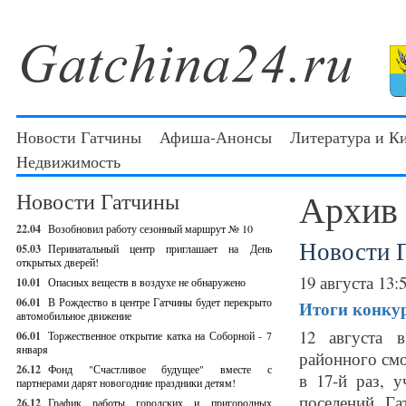
Новости Гатчины
Афиша-Анонсы
Литература и К
Недвижимость
Архив
Новости Гатчины
22.04
Возобновил работу сезонный маршрут № 10
Новости 
05.03
Перинатальный центр приглашает на День
открытых дверей!
19 августа 13:
10.01
Опасных веществ в воздухе не обнаружено
06.01
В Рождество в центре Гатчины будет перекрыто
Итоги конкур
автомобильное движение
12 августа 
06.01
Торжественное открытие катка на Соборной - 7
января
районного смо
26.12
Фонд "Счастливое будущее" вместе с
в 17-й раз, 
партнерами дарят новогодние праздники детям!
поселений Га
26.12
График работы городских и пригородных