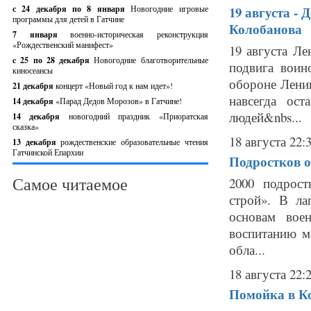
с 24 декабря по 8 января
Новогодние игровые
19 августа -
программы для детей в Гатчине
Колобанова
7 января
военно-историческая реконструкция
«Рождественский манифест»
19 августа Ле
c 25 по 28 декабря
Новогодние благотворительные
подвига воин
киносеансы
обороне Ленин
21 декабря
концерт «Новый год к нам идет»!
навсегда ос
14 декабря
«Парад Дедов Морозов» в Гатчине!
людей&nbs...
14 декабря
новогодний праздник «Приоратская
сказка»
18 августа 22:
13 декабря
рождественские образовательные чтения
Гатчинской Епархии
Подростков о
Самое читаемое
2000 подрост
строй». В л
основам вое
воспитанию м
обла...
18 августа 22:
Помойка в К