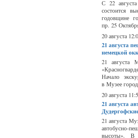
С 22 август
состоится вы
годовщине го
пр. 25 Октября,
20 августа 12:
21 августа
пе
немецкой окк
21 августа 
«Красногвард
Начало экск
в Музее города
20 августа 11:
21 августа
ав
Дудергофски
21 августа Му
автобусно-п
высоты». В