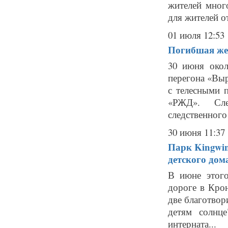
жителей мног
для жителей от
01 июля 12:53
Погибшая же
30 июня окол
перегона «Вы
с телесными 
«РЖД». Сле
следственного 
30 июня 11:37
Парк Kingwin
детского дом
В июне этого
дороге в Кро
две благотвор
детям солнц
интерната...