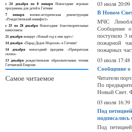
03 июля 20:09
с 24 декабря по 8 января
Новогодние игровые
программы для детей в Гатчине
В Новом Свет
7 января
военно-историческая реконструкция
«Рождественский манифест»
МЧС Ленобла
c 25 по 28 декабря
Новогодние благотворительные
Сообщение о
киносеансы
поступило 3 
21 декабря
концерт «Новый год к нам идет»!
пожарной ча
14 декабря
«Парад Дедов Морозов» в Гатчине!
пожарных част
14 декабря
новогодний праздник «Приоратская
сказка»
03 июля 17:48
13 декабря
рождественские образовательные чтения
Гатчинской Епархии
Сообщение о 
Самое читаемое
Читатели порт
По предварит
Новый Свет. Фо
03 июля 16:39
Под петицией
подписались 
Под петицией