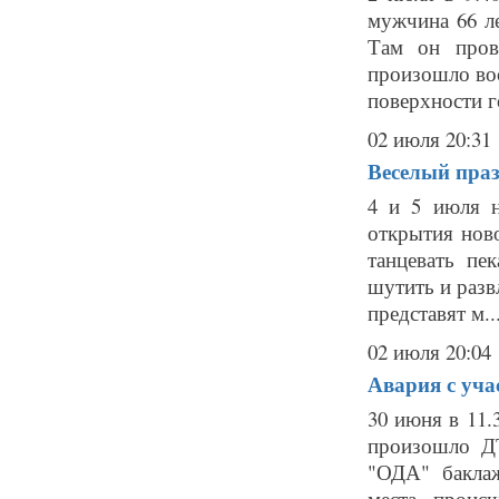
мужчина 66 л
Там он пров
произошло во
поверхности г
02 июля 20:31
Веселый праз
4 и 5 июля н
открытия нов
танцевать пе
шутить и разв
представят м..
02 июля 20:04
Авария с уча
30 июня в 11.
произошло Д
"ОДА" баклаж
места проис