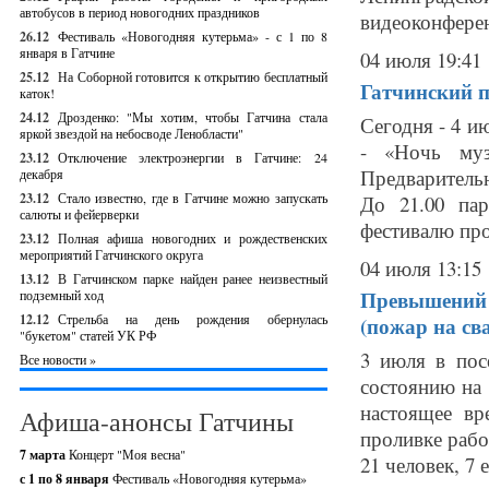
автобусов в период новогодних праздников
видеоконферен
26.12
Фестиваль «Новогодняя кутерьма» - с 1 по 8
января в Гатчине
04 июля 19:41
25.12
На Соборной готовится к открытию бесплатный
Гатчинский п
каток!
24.12
Дрозденко: "Мы хотим, чтобы Гатчина стала
Сегодня - 4 и
яркой звездой на небосводе Ленобласти"
- «Ночь муз
23.12
Отключение электроэнергии в Гатчине: 24
Предварительн
декабря
23.12
Стало известно, где в Гатчине можно запускать
До 21.00 пар
салюты и фейерверки
фестивалю про
23.12
Полная афиша новогодних и рождественских
мероприятий Гатчинского округа
04 июля 13:15
13.12
В Гатчинском парке найден ранее неизвестный
Превышений 
подземный ход
12.12
Стрельба на день рождения обернулась
(пожар на св
"букетом" статей УК РФ
3 июля в пос
Все новости »
состоянию на 
настоящее вр
Афиша-анонсы Гатчины
проливке рабо
7 марта
Концерт "Моя весна"
21 человек, 7 ед
с 1 по 8 января
Фестиваль «Новогодняя кутерьма»