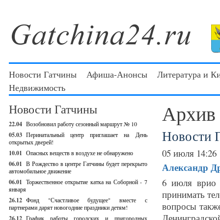
Новости Гатчины
Афиша-Анонсы
Литература и К
Недвижимость
Архив
Новости Гатчины
22.04
Возобновил работу сезонный маршрут № 10
Новости 
05.03
Перинатальный центр приглашает на День
открытых дверей!
05 июля 14:26
10.01
Опасных веществ в воздухе не обнаружено
06.01
В Рождество в центре Гатчины будет перекрыто
Александр Др
автомобильное движение
6 июля врио 
06.01
Торжественное открытие катка на Соборной - 7
января
принимать тел
26.12
Фонд "Счастливое будущее" вместе с
вопросы такж
партнерами дарят новогодние праздники детям!
Ленинградско
26.12
График работы городских и пригородных