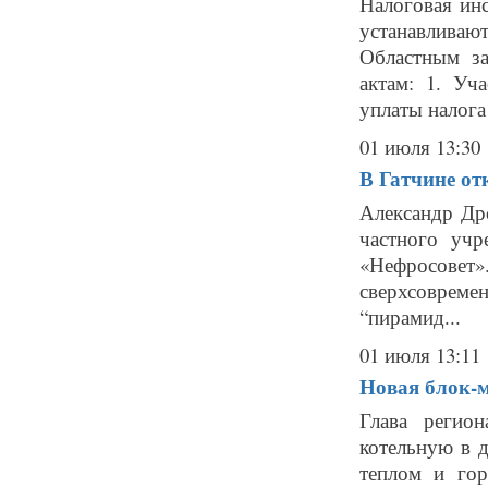
Налоговая ин
устанавлив
Областным за
актам: 1.​ У
уплаты налога 
01 июля 13:30
В Гатчине от
Александр Др
частного учр
«Нефросовет
сверхсоврем
“пирамид...
01 июля 13:11
Новая блок-м
Глава регио
котельную в д
теплом и го