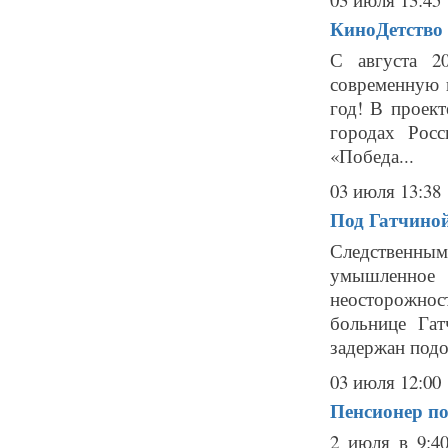
КиноДетство 
С августа 2
современную 
год! В проек
городах Рос
«Победа...
03 июля 13:38
Под Гатчиной
Следственным
умышленное 
неосторожно
больнице Га
задержан подо
03 июля 12:00
Пенсионер по
2 июля в 9:4