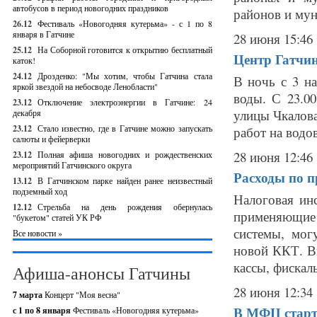
автобусов в период новогодних праздников
районов и мун
26.12
Фестиваль «Новогодняя кутерьма» - с 1 по 8
января в Гатчине
28 июня 15:46
25.12
На Соборной готовится к открытию бесплатный
Центр Гатчин
каток!
24.12
Дрозденко: "Мы хотим, чтобы Гатчина стала
В ночь с 3 н
яркой звездой на небосводе Ленобласти"
воды. С 23.00
23.12
Отключение электроэнергии в Гатчине: 24
улицы Чкалова
декабря
23.12
Стало известно, где в Гатчине можно запускать
работ на водо
салюты и фейерверки
28 июня 12:46
23.12
Полная афиша новогодних и рождественских
мероприятий Гатчинского округа
Расходы по 
13.12
В Гатчинском парке найден ранее неизвестный
подземный ход
Налоговая ин
12.12
Стрельба на день рождения обернулась
применяющие
"букетом" статей УК РФ
системы, мог
Все новости »
новой ККТ. Вы
кассы, фискаль
Афиша-анонсы Гатчины
28 июня 12:34
7 марта
Концерт "Моя весна"
В МФЦ старту
с 1 по 8 января
Фестиваль «Новогодняя кутерьма»