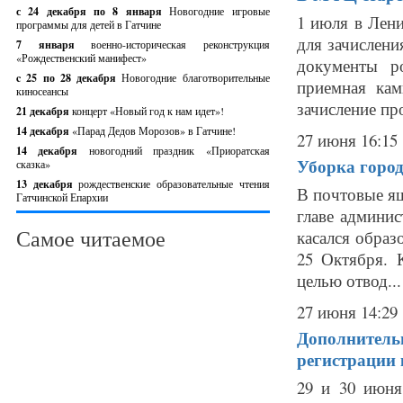
с 24 декабря по 8 января
Новогодние игровые
1 июля в Лени
программы для детей в Гатчине
для зачислени
7 января
военно-историческая реконструкция
«Рождественский манифест»
документы р
c 25 по 28 декабря
Новогодние благотворительные
приемная кам
киносеансы
зачисление про
21 декабря
концерт «Новый год к нам идет»!
14 декабря
«Парад Дедов Морозов» в Гатчине!
27 июня 16:15
14 декабря
новогодний праздник «Приоратская
Уборка город
сказка»
13 декабря
рождественские образовательные чтения
В почтовые я
Гатчинской Епархии
главе админис
Самое читаемое
касался обра
25 Октября. 
целью отвод...
27 июня 14:29
Дополнитель
регистрации 
29 и 30 июня