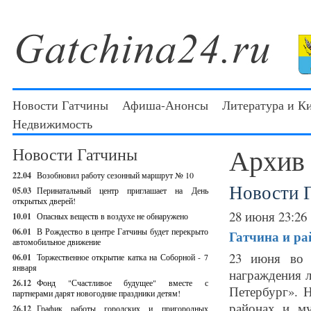
Новости Гатчины
Афиша-Анонсы
Литература и К
Недвижимость
Архив
Новости Гатчины
22.04
Возобновил работу сезонный маршрут № 10
Новости 
05.03
Перинатальный центр приглашает на День
открытых дверей!
28 июня 23:26
10.01
Опасных веществ в воздухе не обнаружено
06.01
В Рождество в центре Гатчины будет перекрыто
Гатчина и ра
автомобильное движение
23 июня во 
06.01
Торжественное открытие катка на Соборной - 7
января
награждения 
26.12
Фонд "Счастливое будущее" вместе с
Петербург». 
партнерами дарят новогодние праздники детям!
районах и му
26.12
График работы городских и пригородных