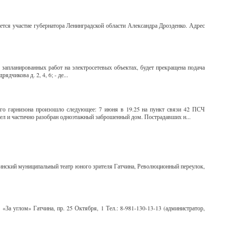
ется участие губернатора Ленинградской области Александра Дрозденко. Адрес
апланированных работ на электросетевых объектах, будет прекращена подача
ядчикова д. 2, 4, 6; - де...
ого гарнизона произошло следующее: 7 июня в 19.25 на пункт связи 42 ПСЧ
орел и частично разобран одноэтажный заброшенный дом. Пострадавших н...
чинский муниципальный театр юного зрителя Гатчина, Революционный переулок,
«За углом» Гатчина, пр. 25 Октября, 1 Тел.: 8-981-130-13-13 (администратор,