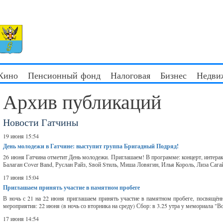
 Кино
Пенсионный фонд
Налоговая
Бизнес
Недви
Архив публикаций
Новости Гатчины
19 июня 15:54
День молодежи в Гатчине: выступит группа Бригадный Подряд!
26 июня Гатчина отметит День молодежи. Приглашаем! В программе: концерт, интерак
Балаган Cover Band, Руслан Райз, Sвой Sтиль, Миша Ловягин, Илья Король, Лиза Сага
17 июня 15:04
Приглашаем принять участие в памятном пробеге
В ночь с 21 на 22 июня приглашаем принять участие в памятном пробеге, посвящённ
мероприятия: 22 июня (в ночь со вторника на среду) Сбор: в 3.25 утра у мемориала "
17 июня 14:54