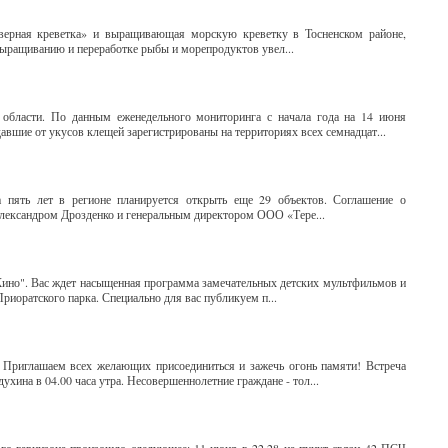
ерная креветка» и выращивающая морскую креветку в Тосненском районе,
выращиванию и переработке рыбы и морепродуктов увел...
области. По данным еженедельного мониторинга с начала года на 14 июня
давшие от укусов клещей зарегистрированы на территориях всех семнадцат...
а пять лет в регионе планируется открыть еще 29 объектов. Соглашение о
лександром Дрозденко и генеральным директором ООО «Тере...
. Кино". Вас ждет насыщенная программа замечательных детских мультфильмов и
риоратского парка. Специально для вас публикуем п...
Приглашаем всех желающих присоединиться и зажечь огонь памяти! Встреча
ухина в 04.00 часа утра. Несовершеннолетние граждане - тол...