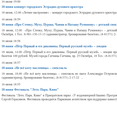
16 июня 19:00
18 июня
концерт городского Эстрадно-духового оркестра
18 июня, 12.00 «Летнее настроение» – концерт городского Эстрадно-духового оркестра 
16 июня 18:59
18 июня
«Про Степку, Муху, Пурша, Чанни и Наташу Румянову» – детский спе
18 июня, 12.00 «Про Степку, Муху, Пурша, Чанни и Наташу Румянову» – детский сп
Октября, 1 Тел.: 8-981-130-13-13 (администратор, бронирование билетов), (8-81371) 2-
16 июня 18:58
18 июня
«Пётр Первый и его диковины. Первый русский музей» – лекция
18 июня, 14.00 «Пётр Первый и его диковины. Первый русский музей» – лекция пр
билетов 100 рублей. Музей города Гатчины Гатчина, пр. 25 Октября, 18 Тел.: (8-81371)
16 июня 18:57
18 июня
«Не всё коту масленица» – спектакль
18 июня, 18.00 «Не всё коту масленица» – спектакль по пьесе Александра Островско
(администратор, бронирование билетов), (8-81371) 2-17-22 ...
16 июня 18:55
18 июня
Фестиваль "Лето. Парк. Кино"
Фестиваль "Лето. Парк. Кино" в Приоратском парке. (У водонапорной башни) Програм
Сергей Герасимов. Фестиваль проводится Парковым агентством при поддержке киност