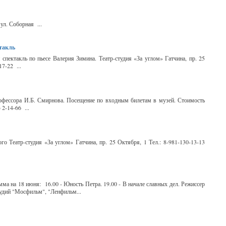
ул. Соборная ...
ктакль
ектакль по пьесе Валерия Зимина. Театр-студия «За углом» Гатчина, пр. 25
17-22 ...
офессора И.Б. Смирнова. Посещение по входным билетам в музей. Стоимость
 2-14-66 ...
го Театр-студия «За углом» Гатчина, пр. 25 Октября, 1 Тел.: 8-981-130-13-13
ма на 18 июня: 16.00 - Юность Петра. 19.00 - В начале славных дел. Режиссер
удий "Мосфильм", "Ленфильм...