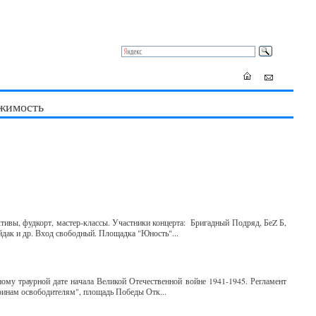
жимость
тивы, фудкорт, мастер-классы. Участники концерта: Бригадный Подряд, БеZ Б,
йдак и др. Вход свободный. Площадка "Юность"...
ому траурной дате начала Великой Отечественной войне 1941-1945. Регламент
Воинам освободителям", площадь Победы Отк...