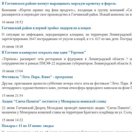
В Гатчинском районе начнут выращивать морскую креветку и форель
Компания «Нортен шримп энд фиш продуктс», входящая в группу компаний «Сев
расширяется и переводит свое производство в Гатчинский район. Новый комплекс по 
16 июня 18:52
Гатчинский район в первой тройке лидеров по клещам
О ситуации по инфекциям, передающимся клещами, на территории Ленинградской 
зарегистрировано 2647 пострадавших от укусов клещей, в т.ч. 627 из них дети. Постра
16 июня 18:48
В Гатчине планируют открыть еще один "Теремок"
«Теремок» расширяет сеть ресторанов и фудтраков в Ленинградской области ? з
сотрудничестве в рамках ПМЭФ-22 подписано губернатором Ленинградской области А
16 июня 13:04
Фестиваль "Лето. Парк. Кино" - программа
Друзья, приглашаем провести субботние вечера этого лета на фестивале "Лето. Парк
легендарного художественного кино, уютная атмосфера природного кинозала на фоне П
15 июня 21:54
Акция "Свеча Памяти" состоится у Мемориала воинской славы
22 июня Гатчинский Дворец Молодежи проведёт памятную акцию "Свеча Памяти". 
назначена у Мемориала воинской славы на территории Братского кладбища на ул. Солод
15 июня 14:22
Пожары с 11 по 15 июня: сводка