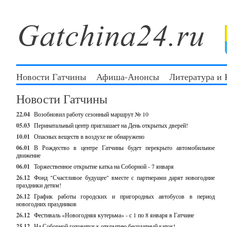
Новости Гатчины
Афиша-Анонсы
Литература и
Новости Гатчины
22.04
Возобновил работу сезонный маршрут № 10
05.03
Перинатальный центр приглашает на День открытых дверей!
10.01
Опасных веществ в воздухе не обнаружено
06.01
В Рождество в центре Гатчины будет перекрыто автомобильное
движение
06.01
Торжественное открытие катка на Соборной - 7 января
26.12
Фонд "Счастливое будущее" вместе с партнерами дарят новогодние
праздники детям!
26.12
График работы городских и пригородных автобусов в период
новогодних праздников
26.12
Фестиваль «Новогодняя кутерьма» - с 1 по 8 января в Гатчине
25.12
На Соборной готовится к открытию бесплатный каток!