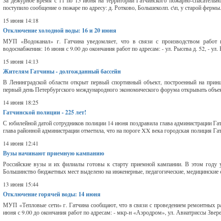
За дежурное время с 11 по 15 июня на территории Гатчинского пожарно-спасательн
поступило сообщение о пожаре по адресу: д. Ротково, Большеколп. с\п, у старой ферм
15 июня 14:18
Отключение холодной воды: 16 и 20 июня
МУП «Водоканал» г. Гатчина уведомляет, что в связи с производством работ 
водоснабжения: 16 июня с 9.00 до окончания работ по адресам: - ул. Рысева д. 52, - ул. Р
15 июня 14:13
Жителям Гатчины - долгожданный бассейн
В Ленинградской области открыт первый спортивный объект, построенный на принци
первый день Петербургского международного экономического форума открывать объект
14 июня 18:25
Гатчинской полиции - 225 лет!
С юбилейной датой сотрудников полиции 14 июня поздравила глава администрации Г
глава районной администрации отметила, что на пороге XX века городская полиция Га
14 июня 12:41
Вузы начинают приемную кампанию
Российские вузы и их филиалы готовы к старту приемной кампании. В этом году 
Большинство бюджетных мест выделено на инженерные, педагогические, медицинские сп
13 июня 15:44
Отключение горячей воды: 14 июня
МУП «Тепловые сети» г. Гатчина сообщают, что в связи с проведением ремонтных ра
июня с 9.00 до окончания работ по адресам: - мкр-н «Аэродром», ул. Авиатриссы Зверев