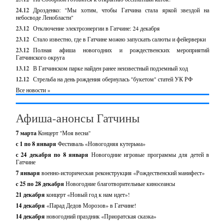
24.12
Дрозденко: "Мы хотим, чтобы Гатчина стала яркой звездой на
небосводе Ленобласти"
23.12
Отключение электроэнергии в Гатчине: 24 декабря
23.12
Стало известно, где в Гатчине можно запускать салюты и фейерверки
23.12
Полная афиша новогодних и рождественских мероприятий
Гатчинского округа
13.12
В Гатчинском парке найден ранее неизвестный подземный ход
12.12
Стрельба на день рождения обернулась "букетом" статей УК РФ
Все новости »
Афиша-анонсы Гатчины
7 марта
Концерт "Моя весна"
с 1 по 8 января
Фестиваль «Новогодняя кутерьма»
с 24 декабря по 8 января
Новогодние игровые программы для детей в
Гатчине
7 января
военно-историческая реконструкция «Рождественский манифест»
c 25 по 28 декабря
Новогодние благотворительные киносеансы
21 декабря
концерт «Новый год к нам идет»!
14 декабря
«Парад Дедов Морозов» в Гатчине!
14 декабря
новогодний праздник «Приоратская сказка»