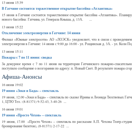
13 июня 15:39
В Гатчине состоится торжественное открытие бассейна «Атлантика»
15 июня в Гатчине состоится торжественное открытие бассейна «Атлантика». Планиру
нового бассейна: Гатчина, ул. Генерала Кныша, д. 13А. ...
13 июня 15:22
Отключение электроэнергии в Гатчине: 14 июня
Филиал «Южные электросети» АО «ЛОЭСК» уведомляет, что в связи с проведением з
электроэнергии в Гатчине: 14 июня с 9:00 до 16:00 - ул. Рощинская д. 3А. - ул. Коли Подр
13 июня 15:11
Пожары с 7 по 11 июня: сводка
За дежурное время с 7 по 11 июня на территории Гатчинского пожарно-спасательн
поступило сообщение о возгорании по адресу: п. Новый Свет. В результате пожара сг
Афиша-Анонсы
16 июня 19:02
19 июня
«Зоки и Бада» – спектакль
19 июня, 12.00 «Зоки и Бада» – спектакль по сказке Ирины и Леонида Тюхтяевых Гат
1, ЦТЮ Тел.: (8-81371) 9-52-43, 3-40-26 ...
16 июня 19:01
19 июня
«Просто Чехов» – спектакль
19 июня, 17.00 «Просто Чехов» – спектакль по рассказам А.П. Чехова Театр-студия 
бронирование билетов), (8-81371) 2-17-22 ...