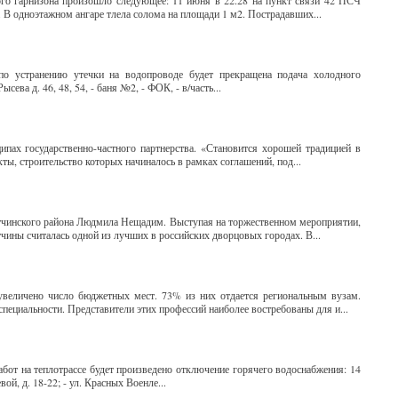
ого гарнизона произошло следующее: 11 июня в 22.28 на пункт связи 42 ПСЧ
ы. В одноэтажном ангаре тлела солома на площади 1 м2. Пострадавших...
по устранению утечки на водопроводе будет прекращена подача холодного
ысева д. 46, 48, 54, - баня №2, - ФОК, - в/часть...
пах государственно-частного партнерства. «Становится хорошей традицией в
ы, строительство которых начиналось в рамках соглашений, под...
атчинского района Людмила Нещадим. Выступая на торжественном мероприятии,
тчины считалась одной из лучших в российских дворцовых городах. В...
увеличено число бюджетных мест. 73% из них отдается региональным вузам.
ециальности. Представители этих профессий наиболее востребованы для и...
бот на теплотрассе будет произведено отключение горячего водоснабжения: 14
ой, д. 18-22; - ул. Красных Военле...