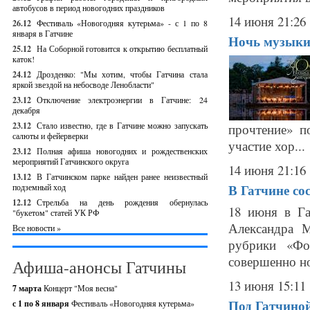
автобусов в период новогодних праздников
14 июня 21:26
26.12
Фестиваль «Новогодняя кутерьма» - с 1 по 8
января в Гатчине
Ночь музыки:
25.12
На Соборной готовится к открытию бесплатный
каток!
24.12
Дрозденко: "Мы хотим, чтобы Гатчина стала
яркой звездой на небосводе Ленобласти"
23.12
Отключение электроэнергии в Гатчине: 24
декабря
23.12
Стало известно, где в Гатчине можно запускать
прочтение» п
салюты и фейерверки
участие хор...
23.12
Полная афиша новогодних и рождественских
мероприятий Гатчинского округа
14 июня 21:16
13.12
В Гатчинском парке найден ранее неизвестный
В Гатчине со
подземный ход
12.12
Стрельба на день рождения обернулась
18 июня в Га
"букетом" статей УК РФ
Александра М
Все новости »
рубрики «Фо
совершенно но
Афиша-анонсы Гатчины
13 июня 15:11
7 марта
Концерт "Моя весна"
Под Гатчиной
с 1 по 8 января
Фестиваль «Новогодняя кутерьма»