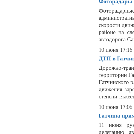
Фоторадары в
Фоторадарн
администрат
скорости движ
районе на сл
автодорога Са
10 июня 17:16
ДТП в Гатчин
Дорожно-тра
территории Га
Гатчинского р
движения зар
степени тяжест
10 июня 17:06
Гатчина при
11 июня рук
делегацию а