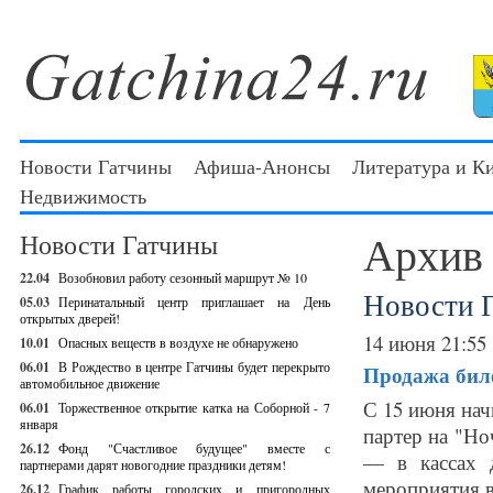
Новости Гатчины
Афиша-Анонсы
Литература и К
Недвижимость
Архив
Новости Гатчины
22.04
Возобновил работу сезонный маршрут № 10
Новости 
05.03
Перинатальный центр приглашает на День
открытых дверей!
14 июня 21:55
10.01
Опасных веществ в воздухе не обнаружено
06.01
В Рождество в центре Гатчины будет перекрыто
Продажа биле
автомобильное движение
С 15 июня нач
06.01
Торжественное открытие катка на Соборной - 7
января
партер на "Но
26.12
Фонд "Счастливое будущее" вместе с
— в кассах 
партнерами дарят новогодние праздники детям!
мероприятия в
26.12
График работы городских и пригородных