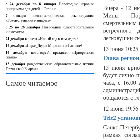
с 24 декабря по 8 января
Новогодние игровые
Вчера - 12 и
программы для детей в Гатчине
Мины – Пор
7 января
военно-историческая реконструкция
«Рождественский манифест»
смертельным 
c 25 по 28 декабря
Новогодние благотворительные
встречного 
киносеансы
легковушки ско
21 декабря
концерт «Новый год к нам идет»!
14 декабря
«Парад Дедов Морозов» в Гатчине!
13 июня 10:25
14 декабря
новогодний праздник «Приоратская
Глава регион
сказка»
13 декабря
рождественские образовательные чтения
15 июня врио
Гатчинской Епархии
будет лично п
Самое читаемое
часа, с 16.00
администраци
общаются с гла
12 июня 19:56
Tele2 устано
Санкт-Петерб
рамках согла