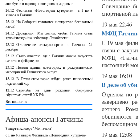
автобусов в период новогодних праздников
Совещание бы
26.12
Фестиваль «Новогодняя кутерьма» - с 1 по 8
спортивной ин
января в Гатчине
25.12
На Соборной готовится к открытию бесплатный
19 мая 22:46
каток!
МФЦ Гатчинс
24.12
Дрозденко: "Мы хотим, чтобы Гатчина стала
яркой звездой на небосводе Ленобласти"
С 19 мая фили
23.12
Отключение электроэнергии в Гатчине: 24
связи с закры
декабря
23.12
Стало известно, где в Гатчине можно запускать
МФЦ «Гатчин
салюты и фейерверки
настоящий мом
23.12
Полная афиша новогодних и рождественских
мероприятий Гатчинского округа
19 мая 16:10
13.12
В Гатчинском парке найден ранее неизвестный
В деле об уб
подземный ход
12.12
Стрельба на день рождения обернулась
Отделом по р
"букетом" статей УК РФ
завершено ра
Все новости »
летнего Ром
обвиняются 
Афиша-анонсы Гатчины
беспомощном с
7 марта
Концерт "Моя весна"
19 мая 12:08
с 1 по 8 января
Фестиваль «Новогодняя кутерьма»