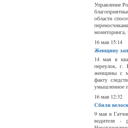
Управление Ро
благоприятн
области спосо
переносчика
мониторинга, з
16 мая 15:14
Женщину запо
14 мая в кв
переулок, г.
женщины с м
факту следст
умышленное пр
16 мая 12:32
Сбили велоси
9 мая в Гатч
водителя - 
Неустановле