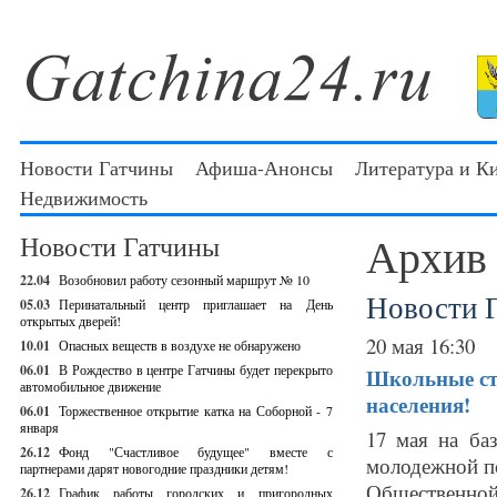
Новости Гатчины
Афиша-Анонсы
Литература и К
Недвижимость
Архив
Новости Гатчины
22.04
Возобновил работу сезонный маршрут № 10
Новости 
05.03
Перинатальный центр приглашает на День
открытых дверей!
20 мая 16:30
10.01
Опасных веществ в воздухе не обнаружено
06.01
В Рождество в центре Гатчины будет перекрыто
Школьные ст
автомобильное движение
населения!
06.01
Торжественное открытие катка на Соборной - 7
января
17 мая на ба
26.12
Фонд "Счастливое будущее" вместе с
молодежной по
партнерами дарят новогодние праздники детям!
Общественной 
26.12
График работы городских и пригородных