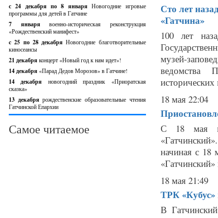
с 24 декабря по 8 января
Новогодние игровые
Сто лет наза
программы для детей в Гатчине
«Гатчина»
7 января
военно-историческая реконструкция
«Рождественский манифест»
100 лет наз
c 25 по 28 декабря
Новогодние благотворительные
Государстве
киносеансы
музей-запове
21 декабря
концерт «Новый год к нам идет»!
ведомства П
14 декабря
«Парад Дедов Морозов» в Гатчине!
исторических 
14 декабря
новогодний праздник «Приоратская
сказка»
18 мая 22:04
13 декабря
рождественские образовательные чтения
Гатчинской Епархии
Приостановл
Самое читаемое
С 18 мая п
«Гатчинский»
начиная с 18
«Гатчинский» 
18 мая 21:49
ТРК «Кубус»
В Гатчински