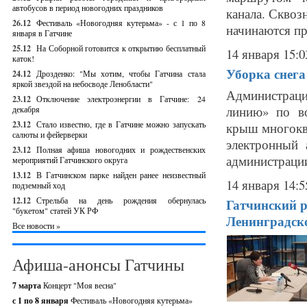
автобусов в период новогодних праздников
канала. Сквоз
26.12
Фестиваль «Новогодняя кутерьма» - с 1 по 8
начинаются пр
января в Гатчине
25.12
На Соборной готовится к открытию бесплатный
14 января 15:0
каток!
Уборка снега
24.12
Дрозденко: "Мы хотим, чтобы Гатчина стала
яркой звездой на небосводе Ленобласти"
Администраци
23.12
Отключение электроэнергии в Гатчине: 24
линию» по в
декабря
23.12
Стало известно, где в Гатчине можно запускать
крыш многокв
салюты и фейерверки
электронный 
23.12
Полная афиша новогодних и рождественских
администрации
мероприятий Гатчинского округа
13.12
В Гатчинском парке найден ранее неизвестный
14 января 14:5
подземный ход
12.12
Стрельба на день рождения обернулась
Гатчинский р
"букетом" статей УК РФ
Ленинградск
Все новости »
Афиша-анонсы Гатчины
7 марта
Концерт "Моя весна"
с 1 по 8 января
Фестиваль «Новогодняя кутерьма»