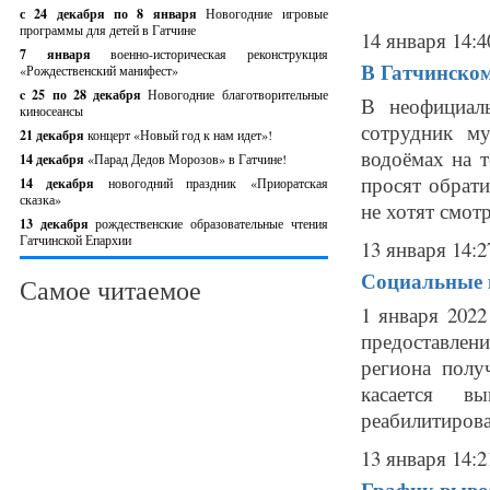
с 24 декабря по 8 января
Новогодние игровые
программы для детей в Гатчине
14 января 14:4
7 января
военно-историческая реконструкция
В Гатчинском
«Рождественский манифест»
c 25 по 28 декабря
Новогодние благотворительные
В неофициал
киносеансы
сотрудник м
21 декабря
концерт «Новый год к нам идет»!
водоёмах на 
14 декабря
«Парад Дедов Морозов» в Гатчине!
просят обрати
14 декабря
новогодний праздник «Приоратская
сказка»
не хотят смотр
13 декабря
рождественские образовательные чтения
Гатчинской Епархии
13 января 14:2
Социальные 
Самое читаемое
1 января 202
предоставлен
региона полу
касается в
реабилитирова
13 января 14:2
График вывоз