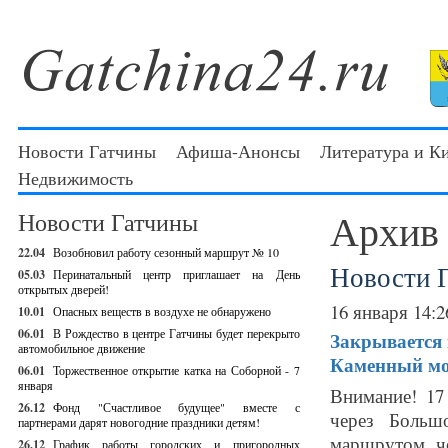
Новости Гатчины
Афиша-Анонсы
Литература и К
Недвижимость
Архив
Новости Гатчины
22.04
Возобновил работу сезонный маршрут № 10
Новости 
05.03
Перинатальный центр приглашает на День
открытых дверей!
16 января 14:2
10.01
Опасных веществ в воздухе не обнаружено
06.01
В Рождество в центре Гатчины будет перекрыто
Закрывается
автомобильное движение
Каменный мо
06.01
Торжественное открытие катка на Соборной - 7
января
Внимание! 17
26.12
Фонд "Счастливое будущее" вместе с
через Больш
партнерами дарят новогодние праздники детям!
маршрутом че
26.12
График работы городских и пригородных