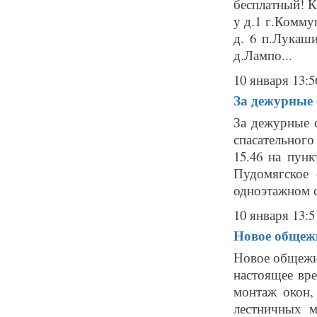
бесплатный! К
у д.1 г.Комму
д. 6 п.Лукаши
д.Лампо...
10 января 13:5
За дежурные с
За дежурные с
спасательног
15.46 на пун
Пудомягское 
одноэтажном с
10 января 13:5
Новое общежи
Новое общежит
настоящее вре
монтаж окон,
лестничных м