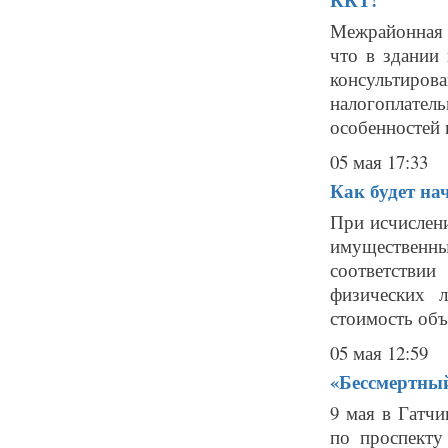
Межрайонная 
что в здании 
консульти
налогоплател
особенностей 
05 мая 17:33
Как будет на
При исчислени
имущественны
соответстви
физических л
стоимость объе
05 мая 12:59
«Бессмертный
9 мая в Гатчи
по проспекту