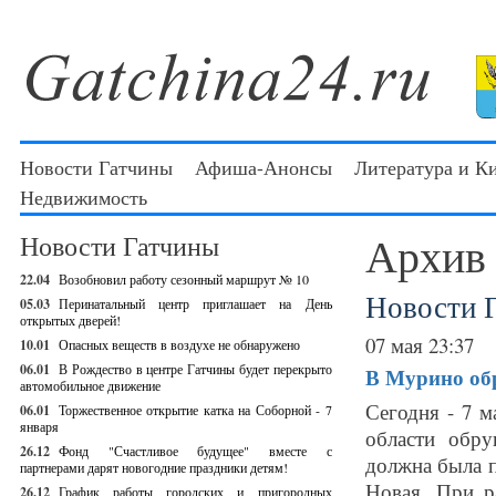
Новости Гатчины
Афиша-Анонсы
Литература и К
Недвижимость
Архив
Новости Гатчины
22.04
Возобновил работу сезонный маршрут № 10
Новости 
05.03
Перинатальный центр приглашает на День
открытых дверей!
07 мая 23:37
10.01
Опасных веществ в воздухе не обнаружено
06.01
В Рождество в центре Гатчины будет перекрыто
В Мурино об
автомобильное движение
Сегодня - 7 
06.01
Торжественное открытие катка на Соборной - 7
января
области обру
26.12
Фонд "Счастливое будущее" вместе с
должна была п
партнерами дарят новогодние праздники детям!
Новая. При р
26.12
График работы городских и пригородных