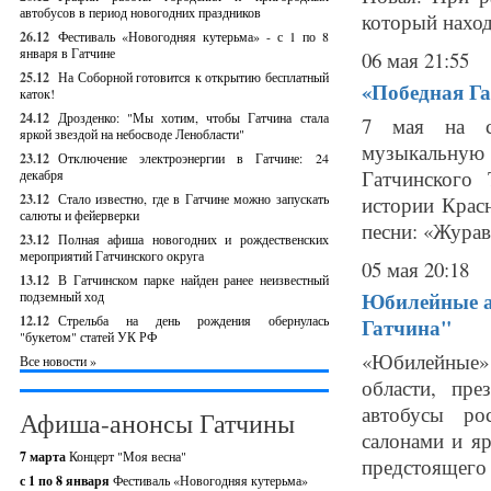
автобусов в период новогодних праздников
который наход
26.12
Фестиваль «Новогодняя кутерьма» - с 1 по 8
января в Гатчине
06 мая 21:55
25.12
На Соборной готовится к открытию бесплатный
«Победная Га
каток!
24.12
Дрозденко: "Мы хотим, чтобы Гатчина стала
7 мая на сц
яркой звездой на небосводе Ленобласти"
музыкальную
23.12
Отключение электроэнергии в Гатчине: 24
Гатчинского
декабря
23.12
Стало известно, где в Гатчине можно запускать
истории Крас
салюты и фейерверки
песни: «Журав
23.12
Полная афиша новогодних и рождественских
мероприятий Гатчинского округа
05 мая 20:18
13.12
В Гатчинском парке найден ранее неизвестный
Юбилейные а
подземный ход
12.12
Стрельба на день рождения обернулась
Гатчина"
"букетом" статей УК РФ
«Юбилейные»
Все новости »
области, пре
автобусы ро
Афиша-анонсы Гатчины
салонами и я
7 марта
Концерт "Моя весна"
предстоящего 9
с 1 по 8 января
Фестиваль «Новогодняя кутерьма»