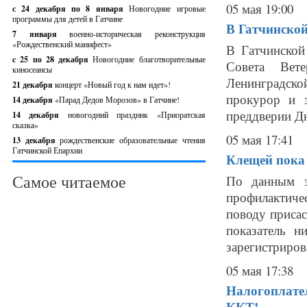
05 мая 19:00
с 24 декабря по 8 января
Новогодние игровые
программы для детей в Гатчине
В Гатчинской
7 января
военно-историческая реконструкция
«Рождественский манифест»
В Гатчинской
c 25 по 28 декабря
Новогодние благотворительные
Совета Вете
киносеансы
Ленинградск
21 декабря
концерт «Новый год к нам идет»!
прокурор и з
14 декабря
«Парад Дедов Морозов» в Гатчине!
преддверии Дн
14 декабря
новогодний праздник «Приоратская
сказка»
05 мая 17:41
13 декабря
рождественские образовательные чтения
Гатчинской Епархии
Клещей пока
Самое читаемое
По данным э
профилактич
поводу присас
показатель н
зарегистрирова
05 мая 17:38
Налогоплате
ККТ!