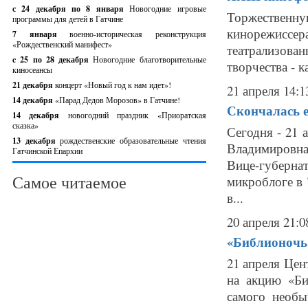
с 24 декабря по 8 января
Новогодние игровые
Торжественну
программы для детей в Гатчине
кинорежисс
7 января
военно-историческая реконструкция
«Рождественский манифест»
театрализован
c 25 по 28 декабря
Новогодние благотворительные
творчества - к
киносеансы
21 декабря
концерт «Новый год к нам идет»!
21 апреля 14:1
14 декабря
«Парад Дедов Морозов» в Гатчине!
Скончалась е
14 декабря
новогодний праздник «Приоратская
сказка»
Сегодня - 21 
13 декабря
рождественские образовательные чтения
Владимировна
Гатчинской Епархии
Вице-губерн
Самое читаемое
микроблоге в 
в...
20 апреля 21:0
«Библионочь 
21 апреля Цен
на акцию «Би
самого необы