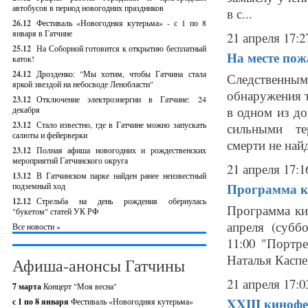
автобусов в период новогодних праздников
в с...
26.12
Фестиваль «Новогодняя кутерьма» - с 1 по 8
января в Гатчине
21 апреля 17:2
25.12
На Соборной готовится к открытию бесплатный
На месте по
каток!
24.12
Дрозденко: "Мы хотим, чтобы Гатчина стала
Следственным
яркой звездой на небосводе Ленобласти"
обнаружения т
23.12
Отключение электроэнергии в Гатчине: 24
в одном из д
декабря
23.12
Стало известно, где в Гатчине можно запускать
сильными те
салюты и фейерверки
смерти не найд
23.12
Полная афиша новогодних и рождественских
мероприятий Гатчинского округа
21 апреля 17:1
13.12
В Гатчинском парке найден ранее неизвестный
Программа ки
подземный ход
12.12
Стрельба на день рождения обернулась
Программа кин
"букетом" статей УК РФ
апреля (суб
Все новости »
11:00 "Портре
Наталья Каспе
Афиша-анонсы Гатчины
21 апреля 17:0
7 марта
Концерт "Моя весна"
XXIII кинофе
с 1 по 8 января
Фестиваль «Новогодняя кутерьма»