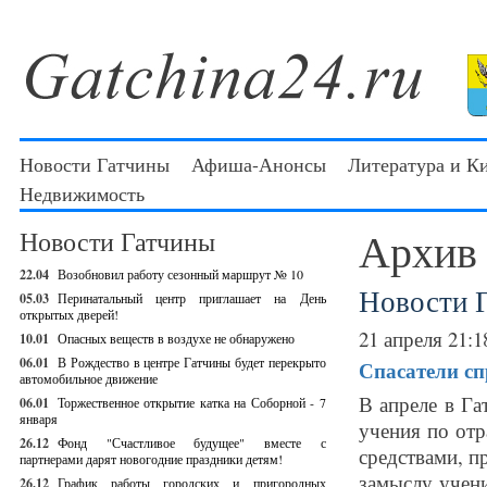
Новости Гатчины
Афиша-Анонсы
Литература и К
Недвижимость
Архив
Новости Гатчины
22.04
Возобновил работу сезонный маршрут № 10
Новости 
05.03
Перинатальный центр приглашает на День
открытых дверей!
21 апреля 21:1
10.01
Опасных веществ в воздухе не обнаружено
06.01
В Рождество в центре Гатчины будет перекрыто
Спасатели сп
автомобильное движение
В апреле в Г
06.01
Торжественное открытие катка на Соборной - 7
января
учения по отр
26.12
Фонд "Счастливое будущее" вместе с
средствами, п
партнерами дарят новогодние праздники детям!
замыслу учен
26.12
График работы городских и пригородных