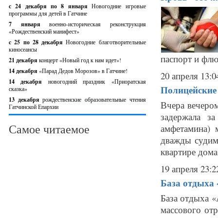
с 24 декабря по 8 января
Новогодние игровые
программы для детей в Гатчине
7 января
военно-историческая реконструкция
«Рождественский манифест»
c 25 по 28 декабря
Новогодние благотворительные
киносеансы
паспорт и флю
21 декабря
концерт «Новый год к нам идет»!
14 декабря
«Парад Дедов Морозов» в Гатчине!
20 апреля 13:0
14 декабря
новогодний праздник «Приоратская
Полицейские 
сказка»
13 декабря
рождественские образовательные чтения
Вчера вечеро
Гатчинской Епархии
задержала за
Самое читаемое
амфетамина) 
дважды судим
квартире дома 
19 апреля 23:2
База отдыха 
База отдыха «
массового от