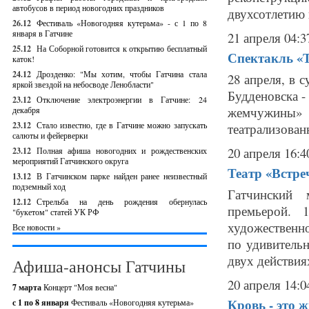
автобусов в период новогодних праздников
двухсотлетию 
26.12
Фестиваль «Новогодняя кутерьма» - с 1 по 8
января в Гатчине
21 апреля 04:3
25.12
На Соборной готовится к открытию бесплатный
Спектакль «Т
каток!
24.12
Дрозденко: "Мы хотим, чтобы Гатчина стала
28 апреля, в 
яркой звездой на небосводе Ленобласти"
Будденовска -
23.12
Отключение электроэнергии в Гатчине: 24
жемчужины» 
декабря
23.12
Стало известно, где в Гатчине можно запускать
театрализован
салюты и фейерверки
20 апреля 16:4
23.12
Полная афиша новогодних и рождественских
мероприятий Гатчинского округа
Театр «Встре
13.12
В Гатчинском парке найден ранее неизвестный
подземный ход
Гатчинский 
12.12
Стрельба на день рождения обернулась
премьерой.
"букетом" статей УК РФ
художественн
Все новости »
по удивитель
двух действиях
Афиша-анонсы Гатчины
20 апреля 14:0
7 марта
Концерт "Моя весна"
Кровь - это 
с 1 по 8 января
Фестиваль «Новогодняя кутерьма»