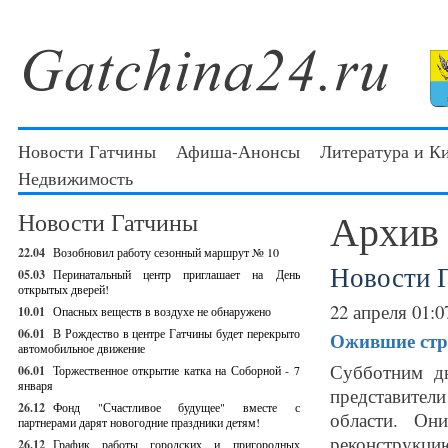
Новости Гатчины
Афиша-Анонсы
Литература и К
Недвижимость
Архив
Новости Гатчины
22.04
Возобновил работу сезонный маршрут № 10
Новости 
05.03
Перинатальный центр приглашает на День
открытых дверей!
22 апреля 01:0
10.01
Опасных веществ в воздухе не обнаружено
06.01
В Рождество в центре Гатчины будет перекрыто
Ожившие стр
автомобильное движение
Субботним д
06.01
Торжественное открытие катка на Соборной - 7
января
представител
26.12
Фонд "Счастливое будущее" вместе с
области. Он
партнерами дарят новогодние праздники детям!
реконструкц
26.12
График работы городских и пригородных