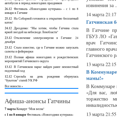
автобусов в период новогодних праздников
извинения за ..
26.12
Фестиваль «Новогодняя кутерьма» - с 1 по 8
января в Гатчине
14 марта 21:17
25.12
На Соборной готовится к открытию бесплатный
Гатчинская б
каток!
24.12
Дрозденко: "Мы хотим, чтобы Гатчина стала
В Гатчине п
яркой звездой на небосводе Ленобласти"
ГБУЗ ЛО «Гат
23.12
Отключение электроэнергии в Гатчине: 24
врач Гатчин
декабря
23.12
Стало известно, где в Гатчине можно запускать
главного врач
салюты и фейерверки
Гатчинского р
23.12
Полная афиша новогодних и рождественских
мероприятий Гатчинского округа
13 марта 22:15
13.12
В Гатчинском парке найден ранее неизвестный
В Коммунаре 
подземный ход
12.12
Стрельба на день рождения обернулась
мамы!»
"букетом" статей УК РФ
В Коммунаре в
Все новости »
«Для вас, лю
торжество м
Афиша-анонсы Гатчины
инвалидностью
7 марта
Концерт "Моя весна"
13 марта 21:55
с 1 по 8 января
Фестиваль «Новогодняя кутерьма»