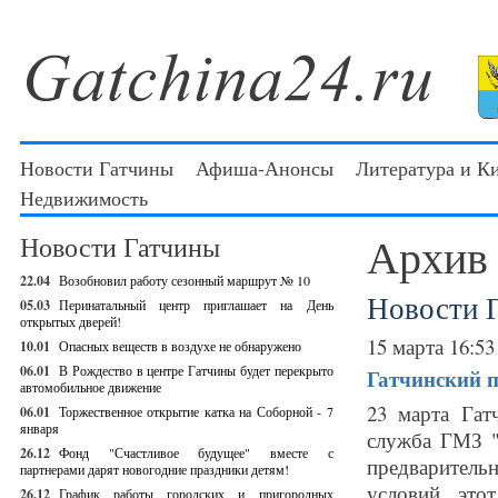
Новости Гатчины
Афиша-Анонсы
Литература и К
Недвижимость
Архив
Новости Гатчины
22.04
Возобновил работу сезонный маршрут № 10
Новости 
05.03
Перинатальный центр приглашает на День
открытых дверей!
15 марта 16:53
10.01
Опасных веществ в воздухе не обнаружено
06.01
В Рождество в центре Гатчины будет перекрыто
Гатчинский п
автомобильное движение
23 марта Гат
06.01
Торжественное открытие катка на Соборной - 7
января
служба ГМЗ "
26.12
Фонд "Счастливое будущее" вместе с
предваритель
партнерами дарят новогодние праздники детям!
условий это
26.12
График работы городских и пригородных