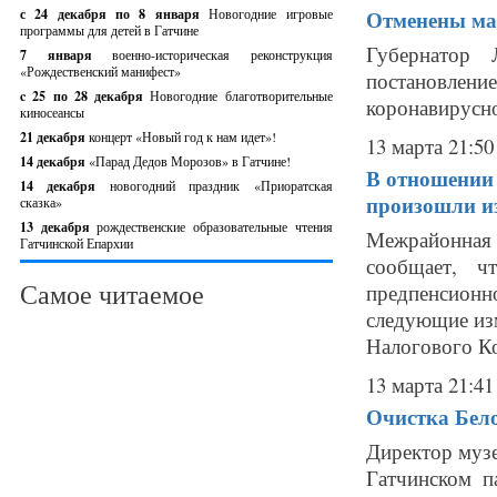
с 24 декабря по 8 января
Новогодние игровые
Отменены ма
программы для детей в Гатчине
Губернатор 
7 января
военно-историческая реконструкция
«Рождественский манифест»
постановле
c 25 по 28 декабря
Новогодние благотворительные
коронавирусно
киносеансы
21 декабря
концерт «Новый год к нам идет»!
13 марта 21:50
14 декабря
«Парад Дедов Морозов» в Гатчине!
В отношении 
14 декабря
новогодний праздник «Приоратская
произошли и
сказка»
13 декабря
рождественские образовательные чтения
Межрайонная
Гатчинской Епархии
сообщает, ч
Самое читаемое
предпенсион
следующие изм
Налогового Ко
13 марта 21:41
Очистка Бело
Директор музе
Гатчинском п