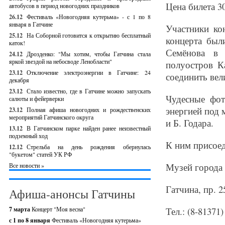
Цена билета 3
автобусов в период новогодних праздников
26.12
Фестиваль «Новогодняя кутерьма» - с 1 по 8
января в Гатчине
Участники ко
25.12
На Соборной готовится к открытию бесплатный
концерта был
каток!
Семёнова в 
24.12
Дрозденко: "Мы хотим, чтобы Гатчина стала
яркой звездой на небосводе Ленобласти"
полуостров К
23.12
Отключение электроэнергии в Гатчине: 24
соединить вел
декабря
23.12
Стало известно, где в Гатчине можно запускать
Чудесные фо
салюты и фейерверки
энергией под 
23.12
Полная афиша новогодних и рождественских
мероприятий Гатчинского округа
и Б. Годара.
13.12
В Гатчинском парке найден ранее неизвестный
подземный ход
К ним присоед
12.12
Стрельба на день рождения обернулась
"букетом" статей УК РФ
Музей города
Все новости »
Гатчина, пр. 2
Афиша-анонсы Гатчины
7 марта
Концерт "Моя весна"
Тел.: (8-81371)
с 1 по 8 января
Фестиваль «Новогодняя кутерьма»