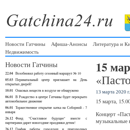
Новости Гатчины
Афиша-Анонсы
Литература и К
Недвижимость
15 ма
Новости Гатчины
22.04
Возобновил работу сезонный маршрут № 10
«Пасто
05.03
Перинатальный центр приглашает на День
открытых дверей!
10.01
Опасных веществ в воздухе не обнаружено
13 марта 2020 г.
06.01
В Рождество в центре Гатчины будет перекрыто
15 марта, 15.0
автомобильное движение
06.01
Торжественное открытие катка на Соборной - 7
января
Концерт «Паст
26.12
Фонд "Счастливое будущее" вместе с
музыкальные в
партнерами дарят новогодние праздники детям!
26.12
График работы городских и пригородных