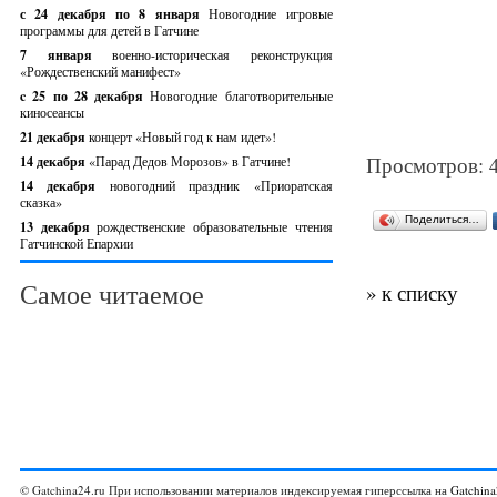
с 24 декабря по 8 января
Новогодние игровые
программы для детей в Гатчине
7 января
военно-историческая реконструкция
«Рождественский манифест»
c 25 по 28 декабря
Новогодние благотворительные
киносеансы
21 декабря
концерт «Новый год к нам идет»!
Просмотров: 
14 декабря
«Парад Дедов Морозов» в Гатчине!
14 декабря
новогодний праздник «Приоратская
сказка»
Поделиться…
13 декабря
рождественские образовательные чтения
Гатчинской Епархии
Самое читаемое
» к списку
© Gatchina24.ru При использовании материалов индексируемая гиперссылка на
Gatchina