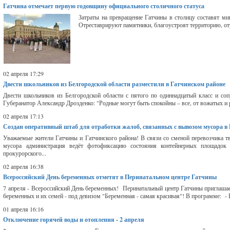
Гатчина отмечает первую годовщину официального столичного статуса
Затраты на превращение Гатчины в столицу составят ми
Отреставрируют памятники, благоустроят территорию, от
02 апреля 17:29
Двести школьников из Белгородской области разместили в Гатчинском районе
Двести школьников из Белгородской области с пятого по одиннадцатый класс и со
Губеранатор Александр Дрозденко: "Родные могут быть спокойны – все, от вожатых и р
02 апреля 17:13
Создан оперативный штаб для отработки жалоб, связанных с вывозом мусора в
Уважаемые жители Гатчины и Гатчинского района! В связи со сменой перевозчика 
мусора администрация ведёт фотофиксацию состояния контейнерных площадо
прокурорского...
02 апреля 16:38
Всероссийский День беременных отметят в Перинатальном центре Гатчины
7 апреля - Всероссийский День беременных! Перинатальный центр Гатчины приглашает
беременных и их семей - под девизом "Беременная - самая красивая"! В программе: - В
01 апреля 16:16
Отключение горячей воды и отопления - 2 апреля