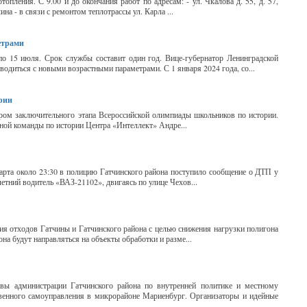
пления. С 9.00 и до окончания работ по адресам: - ул. Чкалова д. 55, д. 57,
ичина - в связи с ремонтом теплотрассы ул. Карла ...
етрами
по 15 июля. Срок службы составит один год. Вице-губернатор Ленинградской
одиться с новыми возрастными параметрами. С 1 января 2024 года, со...
рии
ёром заключительного этапа Всероссийской олимпиады школьников по истории.
дной команды по истории Центра «Интеллект» Андре...
арта около 23:30 в полицию Гатчинского района поступило сообщение о ДТП у
летний водитель «ВАЗ-21102», двигаясь по улице Чехов...
я отходов Гатчины и Гатчинского района с целью снижения нагрузки полигона
а будут направляться на объекты обработки и разме...
авы администрации Гатчинского района по внутренней политике и местному
венного самоуправления в микрорайоне Мариенбург. Организаторы и идейные