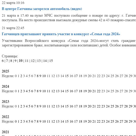
22 марта 10:16
В центре Гатчины загорелся автомобиль (видео)
21 марта в 17.40 на пульт МЧС поступило сообщение о пожаре по адресу: г. Гатчи
поступала. На место происшествия выезжали дежурные смены 42 и 43 пожарно-спасател
21 марта 22:45
Гатчинцев приглашают принять участие в конкурсе «Семья года 2024»
Участниками Всероссийского конкурса «Семья года 2024»могут стать гражда
зарегистрированном браке, воспитывающие (или воспитавшие) детей. Особое внимание 
Страницы:
6
|
7
|
8
|
9
|
10
|
11
|
12
|
13
|
14
|
15
2025
Недели:
0
1
2
3
4
5
6
7
8
9
10
11
12
13
14
15
16
17
18
19
20
21
22
23
24
25
26
27
28
29
3
2024
Недели:
0
1
2
3
4
5
6
7
8
9
10
11
12
13
14
15
16
17
18
19
20
21
22
23
24
25
26
27
28
29
3
2023
Недели:
0
1
2
3
4
5
6
7
8
9
10
11
12
13
14
15
16
17
18
19
20
21
22
23
24
25
26
27
28
29
3
2022
Недели:
0
1
2
3
4
5
6
7
8
9
10
11
12
13
14
15
16
17
18
19
20
21
22
23
24
25
26
27
28
29
3
2021