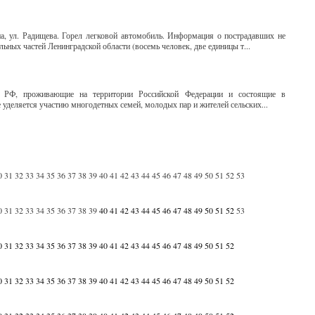
на, ул. Радищева. Горел легковой автомобиль. Информация о пострадавших не
ьных частей Ленинградской области (восемь человек, две единицы т...
не РФ, проживающие на территории Российской Федерации и состоящие в
уделяется участию многодетных семей, молодых пар и жителей сельских...
0
31
32
33
34
35
36
37
38
39
40
41
42
43
44
45
46
47
48
49
50
51
52
53
0
31
32
33
34
35
36
37
38
39
40
41
42
43
44
45
46
47
48
49
50
51
52
53
0
31
32
33
34
35
36
37
38
39
40
41
42
43
44
45
46
47
48
49
50
51
52
0
31
32
33
34
35
36
37
38
39
40
41
42
43
44
45
46
47
48
49
50
51
52