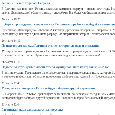
Запись в 1 класс стартует 1 апреля
В Гатчине, как и по всей России, школьная кампания стартует 1 апреля 2024 года. Р
школы Ленинградской области разными способами. Наиболее удобным является электрон
26 марта 19:27
Губернатор поздравил спортсмена из Гатчинского района с победой на чемпиона
Губернатор Ленинградской области Александр Дрозденко поздравил спортсмена Ма
настольному теннису в одиночном разряде. «В спортивной истории Ленинградской обла
26 марта 14:13
По некоторым адресам Гатчины отключат горячую воду и отопление
27 марта по некоторым адресам в Гатчине отключат горячую воду и отопление. С 9.00 и 
с ремонтом теплотрассы. Приносим извинения за доставленные неудобства! ...
26 марта 11:14
Подведены итоги деятельности отдела муниципального контроля за 2023 год
В администрации Гатчинского района состоялось аппаратное совещание, на котором б
и доведена информация об итогах проведения выборов президента РФ. Председатель к
25 марта 22:45
Мусор из контейнеров в Гатчине будет забирать другой перевозчик
С 1 апреля МБУ "УБДХ" прекращает деятельность по перевозке твёрдых коммуналь
площадках будет забирать другой перевозчик, которого выбрал Региональный операто
25 марта 22:04
Гатчинский парк закрывается на просушку!