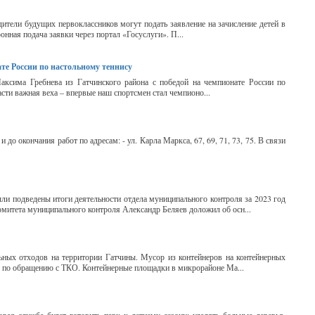
одители будущих первоклассников могут подать заявление на зачисление детей в
ная подача заявки через портал «Госуслуги». П...
те России по настольному теннису
ксима Гребнева из Гатчинского района с победой на чемпионате России по
сти важная веха – впервые наш спортсмен стал чемпионо...
до окончания работ по адресам: - ул. Карла Маркса, 67, 69, 71, 73, 75. В связи
ыли подведены итоги деятельности отдела муниципального контроля за 2023 год
омитета муниципального контроля Александр Беляев доложил об осн...
ных отходов на территории Гатчины. Мусор из контейнеров на контейнерных
р по обращению с ТКО. Контейнерные площадки в микрорайоне Ма...