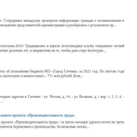
е. Сотрудники эконадзора проверили информацию граждан о возникновении в
овождении представителей администрации и разобрались с результатом пр...
велосезона-2024! Традиционно в апреле велосипедные клубы открывают летний
ие десятков лет, и направлены на то, чтобы дать старт велотурис...
ета об исполнении бюджета МО «Город Гатчина» за 2023 год. По итогам года
 (налоговые и неналоговые) - 771 млн рублей. Безв...
м адресам в Гатчине: - ул. Чехова, д. 19, - ул. Волкова, д. 1 кор. 1, 2, 3, 4, -
...
льного проекта «Производительность труда»
проекта «Производительность труда»: за шесть месяцев удалось почти на треть
ментов бережливого производства. За несколько месяц...