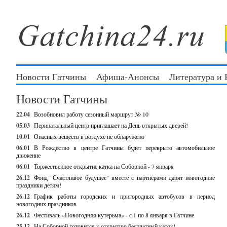
Новости Гатчины
Афиша-Анонсы
Литература и
Новости Гатчины
22.04
Возобновил работу сезонный маршрут № 10
05.03
Перинатальный центр приглашает на День открытых дверей!
10.01
Опасных веществ в воздухе не обнаружено
06.01
В Рождество в центре Гатчины будет перекрыто автомобильное
движение
06.01
Торжественное открытие катка на Соборной - 7 января
26.12
Фонд "Счастливое будущее" вместе с партнерами дарят новогодние
праздники детям!
26.12
График работы городских и пригородных автобусов в период
новогодних праздников
26.12
Фестиваль «Новогодняя кутерьма» - с 1 по 8 января в Гатчине
25.12
На Соборной готовится к открытию бесплатный каток!