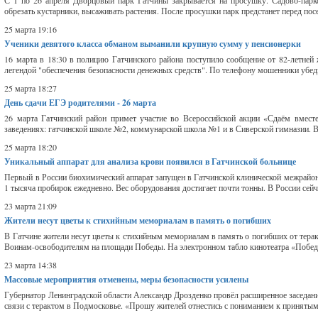
С 1 по 26 апреля Дворцовый парк Гатчины закрывается на просушку. Садово-парков
обрезать кустарники, высаживать растения. После просушки парк предстанет перед пос
25 марта 19:16
Ученики девятого класса обманом выманили крупную сумму у пенсионерки
16 марта в 18:30 в полицию Гатчинского района поступило сообщение от 82-летней
легендой "обеспечения безопасности денежных средств". По телефону мошенники убеди
25 марта 18:27
День сдачи ЕГЭ родителями - 26 марта
26 марта Гатчинский район примет участие во Всероссийской акции «Сдаём вмест
заведениях: гатчинской школе №2, коммунарской школа №1 и в Сиверской гимназии. В 
25 марта 18:20
Уникальный аппарат для анализа крови появился в Гатчинской больнице
Первый в России биохимический аппарат запущен в Гатчинской клинической межрайон
1 тысяча пробирок ежедневно. Вес оборудования достигает почти тонны. В России сейчас
23 марта 21:09
Жители несут цветы к стихийным мемориалам в память о погибших
В Гатчине жители несут цветы к стихийным мемориалам в память о погибших от терак
Воинам-освободителям на площади Победы. На электронном табло кинотеатра «Победа
23 марта 14:38
Массовые мероприятия отменены, меры безопасности усилены
Губернатор Ленинградской области Александр Дрозденко провёл расширенное заседани
связи с терактом в Подмосковье. «Прошу жителей отнестись с пониманием к принятым 