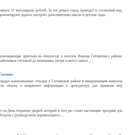
нимум 35 миллиардов рублей. За эти деньги город приведут в столичный вид.
ремонтируют дороги, построят дополнительно школы и детские сады...
провождающие приехали на спецпоезде в поселок Вырица Гатчинского района.
аботников столовой до начальника лагеря и моего замест...
 Гатчине
твердых коммунальных отходов в Гатчинском районе и ненадлежащим вывозом
к по объему и направляет информацию в прокуратуру для принятия мер
 на День открытых дверей, который в этот раз станет настоящим праздник для
стреча с руководством перинатального ...