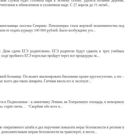
ая служба будет готовить парк к летнему сезону: удалять больные деревья,
етителями в обновленном и ухоженном виде. С 27 апреля до 31 октяб...
 жительницы поселка Семрино. Пенсионерка стала жертвой мошенничества под
ли ее отдать курьеру 100 000 рублей. Было возбуждено уго...
е. День сдачи ЕГЭ родителями» ЕГЭ родители будут сдавать в трех учебных
ходе пробного ЕГЭ взрослые пройдут через все процедуры эк...
ной больнице. Он может анализировать биохимию крови круглосуточно, а это –
 всего два таких аппарата. Гатчина ввела его в эксплуат...
та в Подмосковье - к памятнику Ленина, на Театральную площадь, к мемориалу
» горит свеча… "Скорбим обо всех п...
е оперативного штаба и дал поручение повысить меры безопасности в регионе в
дополнительным мерам безопасности на транспорте, в места...