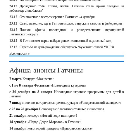
24.12
Дрозденко: "Мы хотим, чтобы Гатчина стала яркой звездой на
небосводе Ленобласти"
23.12
Отключение электроэнергии в Гатчине: 24 декабря
23.12
Стало известно, где в Гатчине можно запускать салюты и фейерверки
23.12
Полная афиша новогодних и рождественских мероприятий
Гатчинского округа
13.12
В Гатчинском парке найден ранее неизвестный подземный ход
12.12
Стрельба на день рождения обернулась "букетом" статей УК РФ
Все новости »
Афиша-анонсы Гатчины
7 марта
Концерт "Моя весна"
с 1 по 8 января
Фестиваль «Новогодняя кутерьма»
с 24 декабря по 8 января
Новогодние игровые программы для детей в
Гатчине
7 января
военно-историческая реконструкция «Рождественский манифест»
c 25 по 28 декабря
Новогодние благотворительные киносеансы
21 декабря
концерт «Новый год к нам идет»!
14 декабря
«Парад Дедов Морозов» в Гатчине!
14 декабря
новогодний праздник «Приоратская сказка»