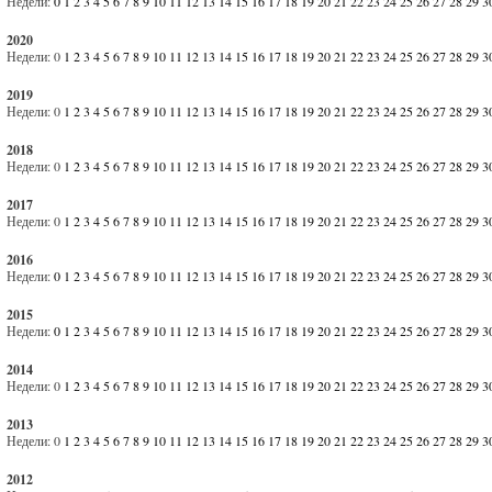
Недели:
0
1
2
3
4
5
6
7
8
9
10
11
12
13
14
15
16
17
18
19
20
21
22
23
24
25
26
27
28
29
3
2020
Недели:
0
1
2
3
4
5
6
7
8
9
10
11
12
13
14
15
16
17
18
19
20
21
22
23
24
25
26
27
28
29
3
2019
Недели:
0
1
2
3
4
5
6
7
8
9
10
11
12
13
14
15
16
17
18
19
20
21
22
23
24
25
26
27
28
29
3
2018
Недели:
0
1
2
3
4
5
6
7
8
9
10
11
12
13
14
15
16
17
18
19
20
21
22
23
24
25
26
27
28
29
3
2017
Недели:
0
1
2
3
4
5
6
7
8
9
10
11
12
13
14
15
16
17
18
19
20
21
22
23
24
25
26
27
28
29
3
2016
Недели:
0
1
2
3
4
5
6
7
8
9
10
11
12
13
14
15
16
17
18
19
20
21
22
23
24
25
26
27
28
29
3
2015
Недели:
0
1
2
3
4
5
6
7
8
9
10
11
12
13
14
15
16
17
18
19
20
21
22
23
24
25
26
27
28
29
3
2014
Недели:
0
1
2
3
4
5
6
7
8
9
10
11
12
13
14
15
16
17
18
19
20
21
22
23
24
25
26
27
28
29
3
2013
Недели:
0
1
2
3
4
5
6
7
8
9
10
11
12
13
14
15
16
17
18
19
20
21
22
23
24
25
26
27
28
29
3
2012