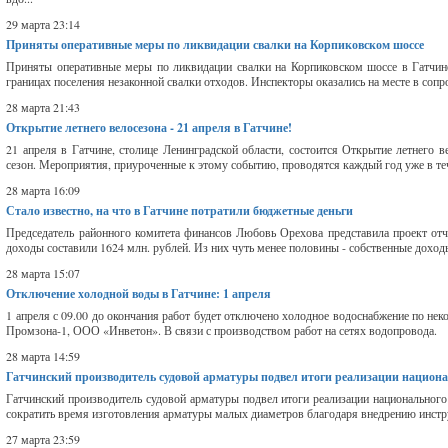
29 марта 23:14
Приняты оперативные меры по ликвидации свалки на Корпиковском шоссе
Приняты оперативные меры по ликвидации свалки на Корпиковском шоссе в Гатчин
границах поселения незаконной свалки отходов. Инспекторы оказались на месте в сопр
28 марта 21:43
Открытие летнего велосезона - 21 апреля в Гатчине!
21 апреля в Гатчине, столице Ленинградской области, состоится Открытие летнего 
сезон. Мероприятия, приуроченные к этому событию, проводятся каждый год уже в течен
28 марта 16:09
Стало известно, на что в Гатчине потратили бюджетные деньги
Председатель районного комитета финансов Любовь Орехова представила проект отч
доходы составили 1624 млн. рублей. Из них чуть менее половины - собственные доходы
28 марта 15:07
Отключение холодной воды в Гатчине: 1 апреля
1 апреля с 09.00 до окончания работ будет отключено холодное водоснабжение по некоторы
Промзона-1, ООО «Инветон». В связи с производством работ на сетях водопровода. 
28 марта 14:59
Гатчинский производитель судовой арматуры подвел итоги реализации национа
Гатчинский производитель судовой арматуры подвел итоги реализации национального 
сократить время изготовления арматуры малых диаметров благодаря внедрению инстру
27 марта 23:59