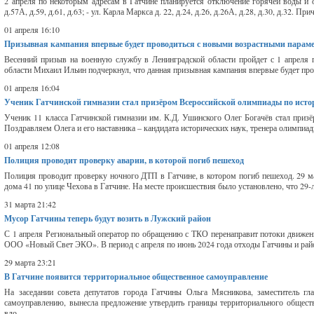
2 апреля по некоторым адресам в Гатчине планируется отключение горячей воды и ото
д.57А, д.59, д.61, д.63; - ул. Карла Маркса д. 22, д.24, д.26, д.26А, д.28, д.30, д.32. Пр
01 апреля 16:10
Призывная кампания впервые будет проводиться с новыми возрастными парам
Весенний призыв на военную службу в Ленинградской области пройдет с 1 апреля 
области Михаил Ильин подчеркнул, что данная призывная кампания впервые будет пров
01 апреля 16:04
Ученик Гатчинской гимназии стал призёром Всероссийской олимпиады по исто
Ученик 11 класса Гатчинской гимназии им. К.Д. Ушинского Олег Богачёв стал приз
Поздравляем Олега и его наставника – кандидата исторических наук, тренера олимпиа
01 апреля 12:08
Полиция проводит проверку аварии, в которой погиб пешеход
Полиция проводит проверку ночного ДТП в Гатчине, в котором погиб пешеход. 29 м
дома 41 по улице Чехова в Гатчине. На месте происшествия было установлено, что 29-
31 марта 21:42
Мусор Гатчины теперь будут возить в Лужский район
С 1 апреля Региональный оператор по обращению с ТКО перенаправит потоки движени
ООО «Новый Свет ЭКО». В период с апреля по июнь 2024 года отходы Гатчины и район
29 марта 23:21
В Гатчине появится территориальное общественное самоуправление
На заседании совета депутатов города Гатчины Ольга Мясникова, заместитель гл
самоуправлению, вынесла предложение утвердить границы территориального общест
вдо...