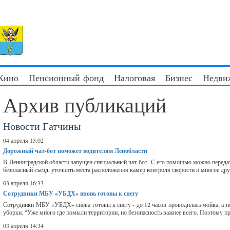
 Кино
Пенсионный фонд
Налоговая
Бизнес
Недви
Архив публикаций
Новости Гатчины
04 апреля 13:02
Дорожный чат-бот поможет водителям Ленобласти
В Ленинградской области запущен специальный чат-бот. С его помощью можно переда
безопасный съезд, уточнить места расположения камер контроля скорости и многое дру
03 апреля 16:33
Сотрудники МБУ «УБДХ» вновь готовы к снегу
Сотрудники МБУ «УБДХ» снова готовы к снегу - до 12 часов проводилась мойка, а п
уборки. "Уже много где помыли территории, но безопасность важнее всего. Поэтому п
03 апреля 14:34