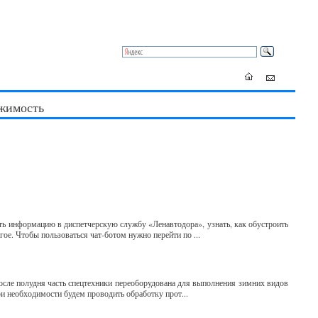
жимость
ть информацию в диспетчерскую службу «Ленавтодора», узнать, как обустроить
гое. Чтобы пользоваться чат-ботом нужно перейти по ...
осле полудня часть спецтехники переоборудована для выполнения зимних видов
ри необходимости будем проводить обработку прот...