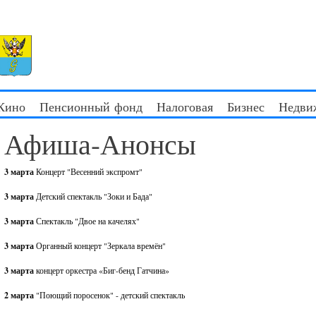
 Кино
Пенсионный фонд
Налоговая
Бизнес
Недви
Афиша-Анонсы
3 марта
Концерт "Весенний экспромт"
3 марта
Детский спектакль "Зоки и Бада"
3 марта
Спектакль "Двое на качелях"
3 марта
Органный концерт "Зеркала времён"
3 марта
концерт оркестра «Биг-бенд Гатчина»
2 марта
"Поющий поросенок" - детский спектакль