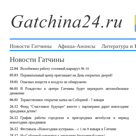
Новости Гатчины
Афиша-Анонсы
Литература и
Новости Гатчины
22.04
Возобновил работу сезонный маршрут № 10
05.03
Перинатальный центр приглашает на День открытых дверей!
10.01
Опасных веществ в воздухе не обнаружено
06.01
В Рождество в центре Гатчины будет перекрыто автомобильное
движение
06.01
Торжественное открытие катка на Соборной - 7 января
26.12
Фонд "Счастливое будущее" вместе с партнерами дарят новогодние
праздники детям!
26.12
График работы городских и пригородных автобусов в период
новогодних праздников
26.12
Фестиваль «Новогодняя кутерьма» - с 1 по 8 января в Гатчине
25.12
На Соборной готовится к открытию бесплатный каток!