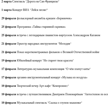
2 марта
Спектакль "Дорога на Сан-Франциско"
1 марта
Концерт ВИА "Лейся песня!"
29 февраля
фольклорный ансамбль кряшен «Бермянчек»
25 февраля
Программа «Тайны старинной скрипки»
25 февраля
встреча с легендарным пианистом-виртуозом Александром Каганом
21 февраля
Оркестр народных инструментов "Мелодия"
21 февраля
Показ короткометражных фильмов о Великой Отечественной войне
19 февраля
Юбилейный концерт "Не стареет твоя красота"
17 февраля
Литературно-музыкальная композиция "О чём плачут киты"
17 февраля
органно-инструментальный концерт «Музыка из воздуха»
10 февраля
Творческий вечер Арт-кафе "Компромисс"
10 февраля
встреча с путешественником Дмитрием Пономарёвым "Автостопом по все
10 февраля
Музыкальный спектакль "Сказка о глупом мышонке"