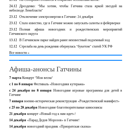
24.12
Дрозденко: "Мы хотим, чтобы Гатчина стала яркой звездой на
небосводе Ленобласти"
23.12
Отключение электроэнергии в Гатчине: 24 декабря
23.12
Стало известно, где в Гатчине можно запускать салюты и фейерверки
23.12
Полная афиша новогодних и рождественских мероприятий
Гатчинского округа
13.12
В Гатчинском парке найден ранее неизвестный подземный ход
12.12
Стрельба на день рождения обернулась "букетом" статей УК РФ
Все новости »
Афиша-анонсы Гатчины
7 марта
Концерт "Моя весна"
с 1 по 8 января
Фестиваль «Новогодняя кутерьма»
с 24 декабря по 8 января
Новогодние игровые программы для детей в
Гатчине
7 января
военно-историческая реконструкция «Рождественский манифест»
c 25 по 28 декабря
Новогодние благотворительные киносеансы
21 декабря
концерт «Новый год к нам идет»!
14 декабря
«Парад Дедов Морозов» в Гатчине!
14 декабря
новогодний праздник «Приоратская сказка»