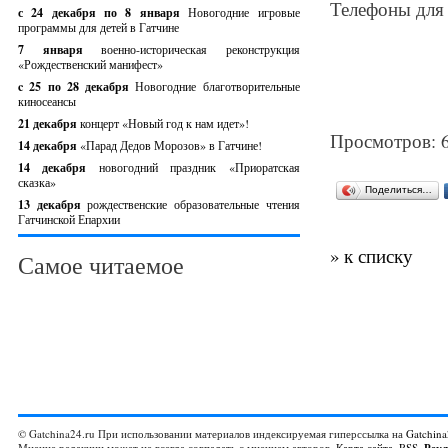
Телефоны для с
с 24 декабря по 8 января
Новогодние игровые
программы для детей в Гатчине
7 января
военно-историческая реконструкция
«Рождественский манифест»
c 25 по 28 декабря
Новогодние благотворительные
киносеансы
21 декабря
концерт «Новый год к нам идет»!
Просмотров: 
14 декабря
«Парад Дедов Морозов» в Гатчине!
14 декабря
новогодний праздник «Приоратская
сказка»
Поделиться…
13 декабря
рождественские образовательные чтения
Гатчинской Епархии
» к списку
Самое читаемое
© Gatchina24.ru При использовании материалов индексируемая гиперссылка на
Gatchina
Мнение редакции может не всегда совпадать с мнением авторов.
Карта сайта
,
RSS
,