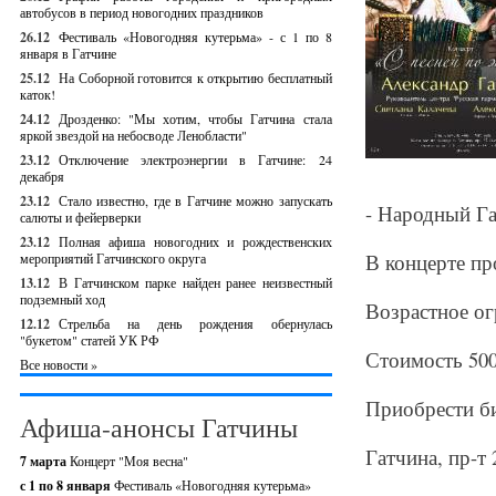
автобусов в период новогодних праздников
26.12
Фестиваль «Новогодняя кутерьма» - с 1 по 8
января в Гатчине
25.12
На Соборной готовится к открытию бесплатный
каток!
24.12
Дрозденко: "Мы хотим, чтобы Гатчина стала
яркой звездой на небосводе Ленобласти"
23.12
Отключение электроэнергии в Гатчине: 24
декабря
23.12
Стало известно, где в Гатчине можно запускать
- Народный Га
салюты и фейерверки
23.12
Полная афиша новогодних и рождественских
В концерте пр
мероприятий Гатчинского округа
13.12
В Гатчинском парке найден ранее неизвестный
подземный ход
Возрастное ог
12.12
Стрельба на день рождения обернулась
"букетом" статей УК РФ
Стоимость 500
Все новости »
Приобрести би
Афиша-анонсы Гатчины
Гатчина, пр-т 
7 марта
Концерт "Моя весна"
с 1 по 8 января
Фестиваль «Новогодняя кутерьма»