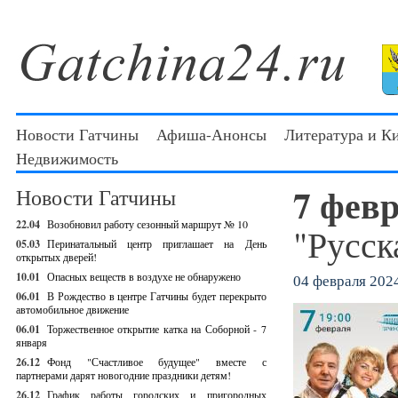
Новости Гатчины
Афиша-Анонсы
Литература и К
Недвижимость
7 фев
Новости Гатчины
22.04
Возобновил работу сезонный маршрут № 10
"Русск
05.03
Перинатальный центр приглашает на День
открытых дверей!
10.01
Опасных веществ в воздухе не обнаружено
04 февраля 2024
06.01
В Рождество в центре Гатчины будет перекрыто
автомобильное движение
06.01
Торжественное открытие катка на Соборной - 7
января
26.12
Фонд "Счастливое будущее" вместе с
партнерами дарят новогодние праздники детям!
26.12
График работы городских и пригородных