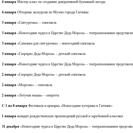
4 января
Мастер-класс по созданию декоративной бумажной звезды
4 января
Обзорная экскурсия по Музею города Гатчины
3 января
«Снегурочка» – спектакль
3 января
«Новогодние чудеса в Царстве Деда Мороза» – театрализованное представле
3 января
«Сапожки для снегурочки» – новогодний спектакль
3 января
«Сюрприз Деда Мороза» – детский спектакль
2 января
«Новогодние чудеса в Царстве Деда Мороза» – театрализованное представле
2 января
«Сюрприз Деда Мороза» – детский спектакль
2 января
«Морозко» – спектакль
2 января
«Летучая мышь» – оперетта
C 1 по 8 января
Фестиваль и ярмарка «Новогодняя кутерьма в Гатчине»
1 января
концерт рождественских произведений русской и зарубежной классики
31 декабря
«Новогодние чудеса в Царстве Деда Мороза» – театрализованное представ