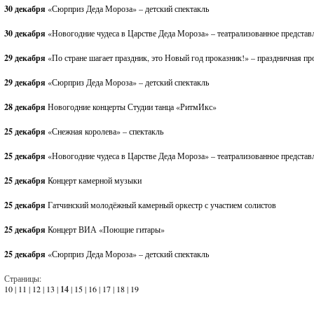
30 декабря
«Сюрприз Деда Мороза» – детский спектакль
30 декабря
«Новогодние чудеса в Царстве Деда Мороза» – театрализованное представ
29 декабря
«По стране шагает праздник, это Новый год проказник!» – праздничная п
29 декабря
«Сюрприз Деда Мороза» – детский спектакль
28 декабря
Новогодние концерты Студии танца «РитмИкс»
25 декабря
«Снежная королева» – спектакль
25 декабря
«Новогодние чудеса в Царстве Деда Мороза» – театрализованное представ
25 декабря
Концерт камерной музыки
25 декабря
Гатчинский молодёжный камерный оркестр с участием солистов
25 декабря
Концерт ВИА «Поющие гитары»
25 декабря
«Сюрприз Деда Мороза» – детский спектакль
Страницы:
10
|
11
|
12
|
13
|
14
|
15
|
16
|
17
|
18
|
19