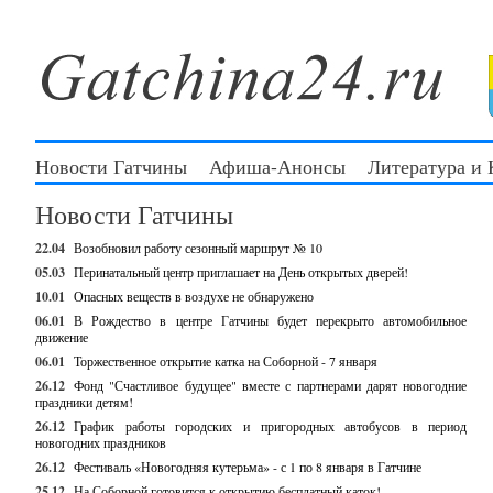
Новости Гатчины
Афиша-Анонсы
Литература и
Новости Гатчины
22.04
Возобновил работу сезонный маршрут № 10
05.03
Перинатальный центр приглашает на День открытых дверей!
10.01
Опасных веществ в воздухе не обнаружено
06.01
В Рождество в центре Гатчины будет перекрыто автомобильное
движение
06.01
Торжественное открытие катка на Соборной - 7 января
26.12
Фонд "Счастливое будущее" вместе с партнерами дарят новогодние
праздники детям!
26.12
График работы городских и пригородных автобусов в период
новогодних праздников
26.12
Фестиваль «Новогодняя кутерьма» - с 1 по 8 января в Гатчине
25.12
На Соборной готовится к открытию бесплатный каток!