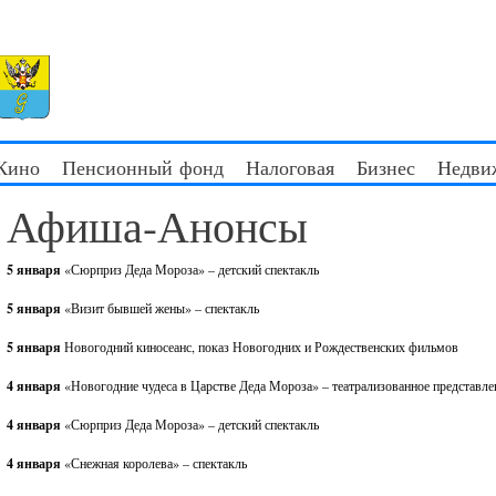
 Кино
Пенсионный фонд
Налоговая
Бизнес
Недви
Афиша-Анонсы
5 января
«Сюрприз Деда Мороза» – детский спектакль
5 января
«Визит бывшей жены» – спектакль
5 января
Новогодний киносеанс, показ Новогодних и Рождественских фильмов
4 января
«Новогодние чудеса в Царстве Деда Мороза» – театрализованное представле
4 января
«Сюрприз Деда Мороза» – детский спектакль
4 января
«Снежная королева» – спектакль