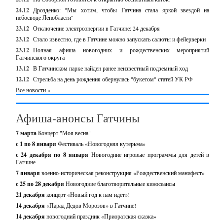
24.12
Дрозденко: "Мы хотим, чтобы Гатчина стала яркой звездой на
небосводе Ленобласти"
23.12
Отключение электроэнергии в Гатчине: 24 декабря
23.12
Стало известно, где в Гатчине можно запускать салюты и фейерверки
23.12
Полная афиша новогодних и рождественских мероприятий
Гатчинского округа
13.12
В Гатчинском парке найден ранее неизвестный подземный ход
12.12
Стрельба на день рождения обернулась "букетом" статей УК РФ
Все новости »
Афиша-анонсы Гатчины
7 марта
Концерт "Моя весна"
с 1 по 8 января
Фестиваль «Новогодняя кутерьма»
с 24 декабря по 8 января
Новогодние игровые программы для детей в
Гатчине
7 января
военно-историческая реконструкция «Рождественский манифест»
c 25 по 28 декабря
Новогодние благотворительные киносеансы
21 декабря
концерт «Новый год к нам идет»!
14 декабря
«Парад Дедов Морозов» в Гатчине!
14 декабря
новогодний праздник «Приоратская сказка»