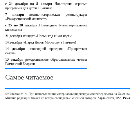
с 24 декабря по 8 января
Новогодние игровые
программы для детей в Гатчине
7 января
военно-историческая реконструкция
«Рождественский манифест»
c 25 по 28 декабря
Новогодние благотворительные
киносеансы
21 декабря
концерт «Новый год к нам идет»!
14 декабря
«Парад Дедов Морозов» в Гатчине!
14 декабря
новогодний праздник «Приоратская
сказка»
13 декабря
рождественские образовательные чтения
Гатчинской Епархии
Самое читаемое
© Gatchina24.ru При использовании материалов индексируемая гиперссылка на
Gatchina
Мнение редакции может не всегда совпадать с мнением авторов.
Карта сайта
,
RSS
,
Рек