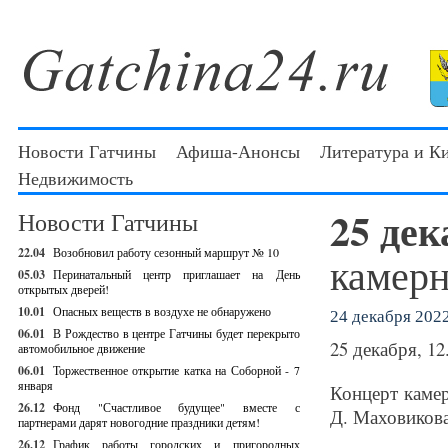
Новости Гатчины
Афиша-Анонсы
Литература и К
Недвижимость
25 де
Новости Гатчины
22.04
Возобновил работу сезонный маршрут № 10
камер
05.03
Перинатальный центр приглашает на День
открытых дверей!
10.01
Опасных веществ в воздухе не обнаружено
24 декабря 2022
06.01
В Рождество в центре Гатчины будет перекрыто
25 декабря, 1
автомобильное движение
06.01
Торжественное открытие катка на Соборной - 7
января
Концерт каме
26.12
Фонд "Счастливое будущее" вместе с
Д. Маховикова
партнерами дарят новогодние праздники детям!
26.12
График работы городских и пригородных