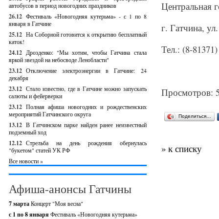
Центральная г
автобусов в период новогодних праздников
26.12
Фестиваль «Новогодняя кутерьма» - с 1 по 8
января в Гатчине
г. Гатчина, ул
25.12
На Соборной готовится к открытию бесплатный
каток!
Тел.: (8-81371)
24.12
Дрозденко: "Мы хотим, чтобы Гатчина стала
яркой звездой на небосводе Ленобласти"
23.12
Отключение электроэнергии в Гатчине: 24
декабря
23.12
Стало известно, где в Гатчине можно запускать
Просмотров: 
салюты и фейерверки
23.12
Полная афиша новогодних и рождественских
мероприятий Гатчинского округа
Поделиться…
13.12
В Гатчинском парке найден ранее неизвестный
подземный ход
12.12
Стрельба на день рождения обернулась
» к списку
"букетом" статей УК РФ
Все новости »
Афиша-анонсы Гатчины
7 марта
Концерт "Моя весна"
с 1 по 8 января
Фестиваль «Новогодняя кутерьма»