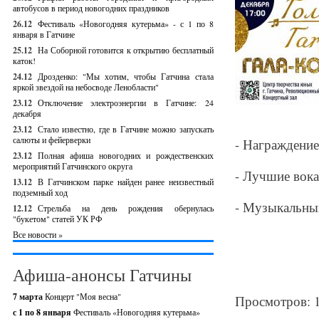
автобусов в период новогодних праздников
26.12
Фестиваль «Новогодняя кутерьма» - с 1 по 8
января в Гатчине
25.12
На Соборной готовится к открытию бесплатный
каток!
24.12
Дрозденко: "Мы хотим, чтобы Гатчина стала
яркой звездой на небосводе Ленобласти"
23.12
Отключение электроэнергии в Гатчине: 24
декабря
23.12
Стало известно, где в Гатчине можно запускать
салюты и фейерверки
- Награждение
23.12
Полная афиша новогодних и рождественских
мероприятий Гатчинского округа
- Лучшие вока
13.12
В Гатчинском парке найден ранее неизвестный
подземный ход
- Музыкальны
12.12
Стрельба на день рождения обернулась
"букетом" статей УК РФ
Все новости »
Афиша-анонсы Гатчины
7 марта
Концерт "Моя весна"
Просмотров: 
с 1 по 8 января
Фестиваль «Новогодняя кутерьма»