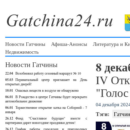
Новости Гатчины
Афиша-Анонсы
Литература и К
Недвижимость
8 дек
Новости Гатчины
22.04
Возобновил работу сезонный маршрут № 10
IV Отк
05.03
Перинатальный центр приглашает на День
открытых дверей!
"Голос
10.01
Опасных веществ в воздухе не обнаружено
06.01
В Рождество в центре Гатчины будет перекрыто
автомобильное движение
04 декабря 2024
06.01
Торжественное открытие катка на Соборной - 7
января
Тэги:
Гатчин
26.12
Фонд "Счастливое будущее" вместе с
партнерами дарят новогодние праздники детям!
26.12
График работы городских и пригородных