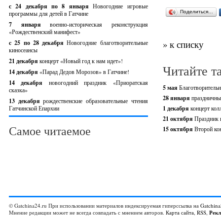
с 24 декабря по 8 января
Новогодние игровые
Поделиться…
программы для детей в Гатчине
7 января
военно-историческая реконструкция
«Рождественский манифест»
» к списку
c 25 по 28 декабря
Новогодние благотворительные
киносеансы
21 декабря
концерт «Новый год к нам идет»!
Читайте т
14 декабря
«Парад Дедов Морозов» в Гатчине!
14 декабря
новогодний праздник «Приоратская
5 мая
Благотворительн
сказка»
28 января
праздничны
13 декабря
рождественские образовательные чтения
Гатчинской Епархии
1 декабря
концерт кол
21 октября
Праздник 
Самое читаемое
15 октября
Второй ко
© Gatchina24.ru При использовании материалов индексируемая гиперссылка на
Gatchina
Мнение редакции может не всегда совпадать с мнением авторов.
Карта сайта
,
RSS
,
Рек