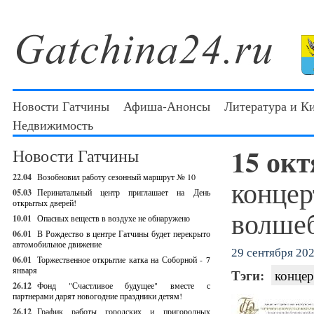
Новости Гатчины
Афиша-Анонсы
Литература и К
Недвижимость
15 ок
Новости Гатчины
22.04
Возобновил работу сезонный маршрут № 10
концер
05.03
Перинатальный центр приглашает на День
открытых дверей!
волше
10.01
Опасных веществ в воздухе не обнаружено
06.01
В Рождество в центре Гатчины будет перекрыто
автомобильное движение
29 сентября 202
06.01
Торжественное открытие катка на Соборной - 7
января
Тэги:
концер
26.12
Фонд "Счастливое будущее" вместе с
партнерами дарят новогодние праздники детям!
26.12
График работы городских и пригородных