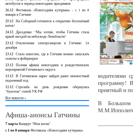
автобусов в период новогодних праздников
26.12
Фестиваль «Новогодняя кутерьма» - с 1 по 8
января в Гатчине
25.12
На Соборной готовится к открытию бесплатный
каток!
24.12
Дрозденко: "Мы хотим, чтобы Гатчина стала
яркой звездой на небосводе Ленобласти"
23.12
Отключение электроэнергии в Гатчине: 24
декабря
23.12
Стало известно, где в Гатчине можно запускать
салюты и фейерверки
23.12
Полная афиша новогодних и рождественских
мероприятий Гатчинского округа
водителями с
13.12
В Гатчинском парке найден ранее неизвестный
подземный ход
программу! 
12.12
Стрельба на день рождения обернулась
приятный и п
"букетом" статей УК РФ
Все новости »
В Большом 
М.М.Ипполит
Афиша-анонсы Гатчины
_____________
7 марта
Концерт "Моя весна"
с 1 по 8 января
Фестиваль «Новогодняя кутерьма»