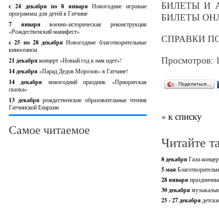
БИЛЕТЫ И А
с 24 декабря по 8 января
Новогодние игровые
программы для детей в Гатчине
БИЛЕТЫ ОНЛАЙ
7 января
военно-историческая реконструкция
«Рождественский манифест»
СПРАВКИ ПО Т
c 25 по 28 декабря
Новогодние благотворительные
киносеансы
Просмотров: 
21 декабря
концерт «Новый год к нам идет»!
14 декабря
«Парад Дедов Морозов» в Гатчине!
14 декабря
новогодний праздник «Приоратская
Поделиться…
сказка»
13 декабря
рождественские образовательные чтения
Гатчинской Епархии
» к списку
Самое читаемое
Читайте т
8 декабря
Гала-концер
5 мая
Благотворительн
28 января
праздничны
30 декабря
музыкальны
25 - 27 декабря
детски