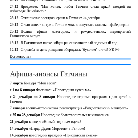
24.12
Дрозденко: "Мы хотим, чтобы Гатчина стала яркой звездой на
небосводе Ленобласти"
23.12
Отключение электроэнергии в Гатчине: 24 декабря
23.12
Стало известно, где в Гатчине можно запускать салюты и фейерверки
23.12
Полная афиша новогодних и рождественских мероприятий
Гатчинского округа
13.12
В Гатчинском парке найден ранее неизвестный подземный ход
12.12
Стрельба на день рождения обернулась "букетом" статей УК РФ
Все новости »
Афиша-анонсы Гатчины
7 марта
Концерт "Моя весна"
с 1 по 8 января
Фестиваль «Новогодняя кутерьма»
с 24 декабря по 8 января
Новогодние игровые программы для детей в
Гатчине
7 января
военно-историческая реконструкция «Рождественский манифест»
c 25 по 28 декабря
Новогодние благотворительные киносеансы
21 декабря
концерт «Новый год к нам идет»!
14 декабря
«Парад Дедов Морозов» в Гатчине!
14 декабря
новогодний праздник «Приоратская сказка»