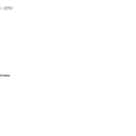
, 1, ЦТЮ
атчины