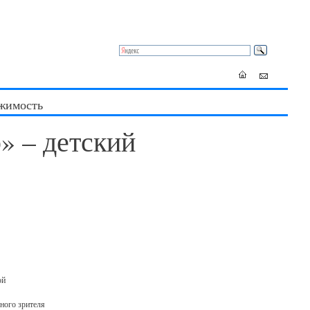
жимость
» – детский
ой
ного зрителя