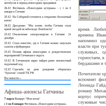
автобусов в период новогодних праздников
26.12
Фестиваль «Новогодняя кутерьма» - с 1 по 8
января в Гатчине
25.12
На Соборной готовится к открытию бесплатный
каток!
24.12
Дрозденко: "Мы хотим, чтобы Гатчина стала
время. Любит
яркой звездой на небосводе Ленобласти"
времена Ива
23.12
Отключение электроэнергии в Гатчине: 24
декабря
напомнил од
23.12
Стало известно, где в Гатчине можно запускать
власти при т
салюты и фейерверки
служивых, о
23.12
Полная афиша новогодних и рождественских
мероприятий Гатчинского округа
горностаем, 
13.12
В Гатчинском парке найден ранее неизвестный
бердашами и 
подземный ход
12.12
Стрельба на день рождения обернулась
Почитатели хр
"букетом" статей УК РФ
Все новости »
вспомнят фил
Леонида Гайд
Афиша-анонсы Гатчины
роману Михаи
корпус оприч
7 марта
Концерт "Моя весна"
служивые чи
с 1 по 8 января
Фестиваль «Новогодняя кутерьма»