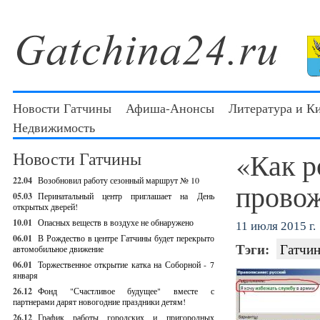
Новости Гатчины
Афиша-Анонсы
Литература и К
Недвижимость
«Как р
Новости Гатчины
22.04
Возобновил работу сезонный маршрут № 10
прово
05.03
Перинатальный центр приглашает на День
открытых дверей!
10.01
Опасных веществ в воздухе не обнаружено
11 июля 2015 г.
06.01
В Рождество в центре Гатчины будет перекрыто
Тэги:
Гатчин
автомобильное движение
06.01
Торжественное открытие катка на Соборной - 7
января
26.12
Фонд "Счастливое будущее" вместе с
партнерами дарят новогодние праздники детям!
26.12
График работы городских и пригородных