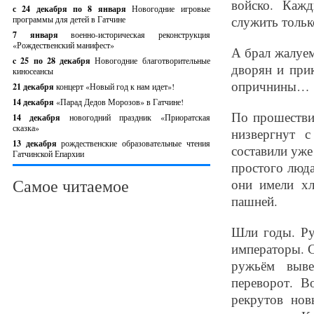
войско. Каж
с 24 декабря по 8 января
Новогодние игровые
служить тольк
программы для детей в Гатчине
7 января
военно-историческая реконструкция
«Рождественский манифест»
А брал жалуем
c 25 по 28 декабря
Новогодние благотворительные
дворян и при
киносеансы
опричнины…
21 декабря
концерт «Новый год к нам идет»!
14 декабря
«Парад Дедов Морозов» в Гатчине!
По прошестви
14 декабря
новогодний праздник «Приоратская
сказка»
низвергнут 
13 декабря
рождественские образовательные чтения
составили уже
Гатчинской Епархии
простого люд
Самое читаемое
они имели хл
пашней.
Шли годы. Ру
императоры. С
ружьём выве
переворот. 
рекрутов но