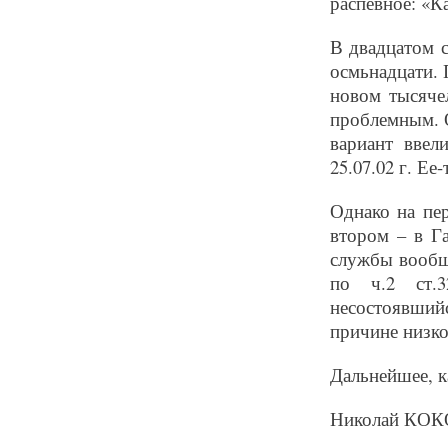
распевное: «К
В двадцатом с
осмьнадцати. П
новом тысяче
проблемным. О
вариант вве
25.07.02 г. Ее
Однако на пер
втором – в Га
службы вообще
по ч.2 ст.3
несостоявшийс
причине низк
Дальнейшее, к
Николай КО