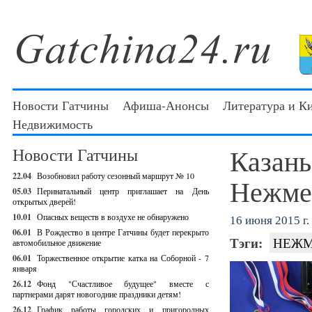
Новости Гатчины
Афиша-Анонсы
Литература и К
Недвижимость
Казань
Новости Гатчины
22.04
Возобновил работу сезонный маршрут № 10
Нежме
05.03
Перинатальный центр приглашает на День
открытых дверей!
10.01
Опасных веществ в воздухе не обнаружено
16 июня 2015 г.
06.01
В Рождество в центре Гатчины будет перекрыто
Тэги:
НЕЖМ
автомобильное движение
06.01
Торжественное открытие катка на Соборной - 7
января
26.12
Фонд "Счастливое будущее" вместе с
партнерами дарят новогодние праздники детям!
26.12
График работы городских и пригородных