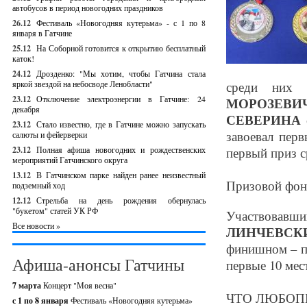
автобусов в период новогодних праздников
26.12
Фестиваль «Новогодняя кутерьма» - с 1 по 8
января в Гатчине
25.12
На Соборной готовится к открытию бесплатный
каток!
24.12
Дрозденко: "Мы хотим, чтобы Гатчина стала
яркой звездой на небосводе Ленобласти"
среди них 
23.12
Отключение электроэнергии в Гатчине: 24
МОРОЗЕВИ
декабря
СЕВЕРИНА
23.12
Стало известно, где в Гатчине можно запускать
завоевал пер
салюты и фейерверки
23.12
Полная афиша новогодних и рождественских
первый приз с
мероприятий Гатчинского округа
13.12
В Гатчинском парке найден ранее неизвестный
Призовой фонд
подземный ход
12.12
Стрельба на день рождения обернулась
"букетом" статей УК РФ
Участвовав
Все новости »
ЛИНЧЕВСК
финишном – по
Афиша-анонсы Гатчины
первые 10 мес
7 марта
Концерт "Моя весна"
ЧТО ЛЮБОП
с 1 по 8 января
Фестиваль «Новогодняя кутерьма»