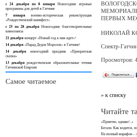
ВОЛОГОДС
с 24 декабря по 8 января
Новогодние игровые
программы для детей в Гатчине
МЕМОРИАЛЕ
7 января
военно-историческая реконструкция
ПЕРВЫХ МЕС
«Рождественский манифест»
c 25 по 28 декабря
Новогодние благотворительные
киносеансы
НИКОЛАЙ К
21 декабря
концерт «Новый год к нам идет»!
14 декабря
«Парад Дедов Морозов» в Гатчине!
Спектр-Гатчин
14 декабря
новогодний праздник «Приоратская
сказка»
Просмотров: 
13 декабря
рождественские образовательные чтения
Гатчинской Епархии
Поделиться…
Самое читаемое
» к списку
Читайте т
«Приятно, однако!..»
Бегали. Как водится, п
На полный марафон – 