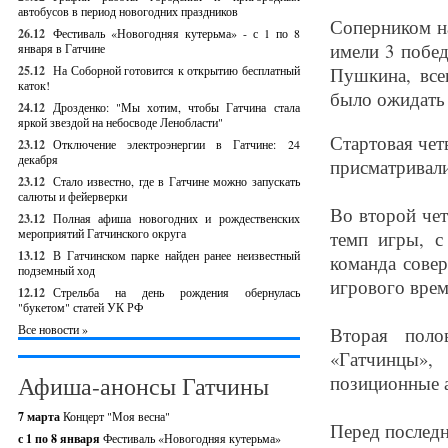
автобусов в период новогодних праздников
Соперником на
26.12
Фестиваль «Новогодняя кутерьма» - с 1 по 8
имели 3 побед
января в Гатчине
25.12
На Соборной готовится к открытию бесплатный
Пушкина, все
каток!
было ожидать 
24.12
Дрозденко: "Мы хотим, чтобы Гатчина стала
яркой звездой на небосводе Ленобласти"
Стартовая чет
23.12
Отключение электроэнергии в Гатчине: 24
декабря
присматривали
23.12
Стало известно, где в Гатчине можно запускать
салюты и фейерверки
Во второй че
23.12
Полная афиша новогодних и рождественских
мероприятий Гатчинского округа
темп игры, с
13.12
В Гатчинском парке найден ранее неизвестный
команда сове
подземный ход
игрового врем
12.12
Стрельба на день рождения обернулась
"букетом" статей УК РФ
Все новости »
Вторая поло
«Гатчинцы»,
Афиша-анонсы Гатчины
позиционные а
7 марта
Концерт "Моя весна"
Перед последн
с 1 по 8 января
Фестиваль «Новогодняя кутерьма»