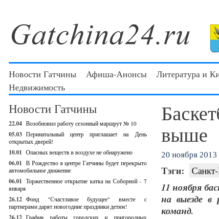
Новости Гатчины
Афиша-Анонсы
Литература и К
Недвижимость
Баскет
Новости Гатчины
22.04
Возобновил работу сезонный маршрут № 10
выше
05.03
Перинатальный центр приглашает на День
открытых дверей!
10.01
Опасных веществ в воздухе не обнаружено
20 ноября 2013 
06.01
В Рождество в центре Гатчины будет перекрыто
Тэги:
Санкт-
автомобильное движение
06.01
Торжественное открытие катка на Соборной - 7
11 ноября ба
января
на выезде в
26.12
Фонд "Счастливое будущее" вместе с
партнерами дарят новогодние праздники детям!
команд.
26.12
График работы городских и пригородных