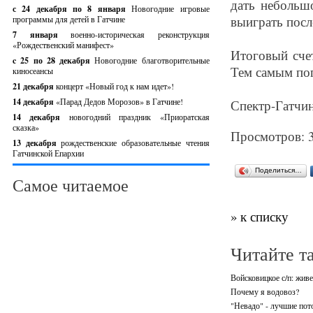
дать небольш
с 24 декабря по 8 января
Новогодние игровые
выиграть посл
программы для детей в Гатчине
7 января
военно-историческая реконструкция
«Рождественский манифест»
Итоговый сче
c 25 по 28 декабря
Новогодние благотворительные
Тем самым поп
киносеансы
21 декабря
концерт «Новый год к нам идет»!
14 декабря
«Парад Дедов Морозов» в Гатчине!
Спектр-Гатчин
14 декабря
новогодний праздник «Приоратская
сказка»
Просмотров: 
13 декабря
рождественские образовательные чтения
Гатчинской Епархии
Поделиться…
Самое читаемое
» к списку
Читайте т
Войсковицкое с/п: живе
Почему я водовоз?
"Невадо" - лучшие пото