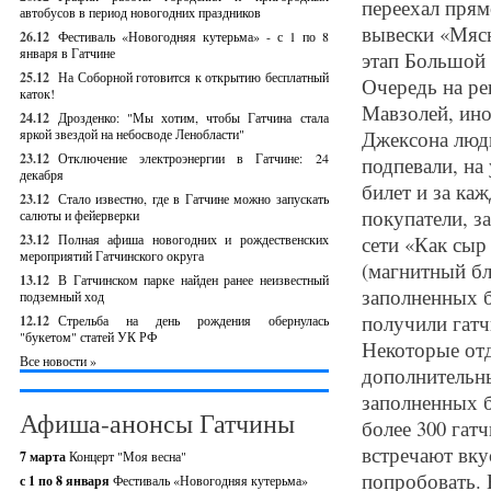
переехал прям
автобусов в период новогодних праздников
вывески «Мяс
26.12
Фестиваль «Новогодняя кутерьма» - с 1 по 8
января в Гатчине
этап Большой 
25.12
На Соборной готовится к открытию бесплатный
Очередь на ре
каток!
Мавзолей, ино
24.12
Дрозденко: "Мы хотим, чтобы Гатчина стала
яркой звездой на небосводе Ленобласти"
Джексона люди
23.12
Отключение электроэнергии в Гатчине: 24
подпевали, на
декабря
билет и за ка
23.12
Стало известно, где в Гатчине можно запускать
покупатели, з
салюты и фейерверки
23.12
Полная афиша новогодних и рождественских
сети «Как сыр
мероприятий Гатчинского округа
(магнитный бл
13.12
В Гатчинском парке найден ранее неизвестный
заполненных б
подземный ход
получили гатч
12.12
Стрельба на день рождения обернулась
"букетом" статей УК РФ
Некоторые отд
Все новости »
дополнительн
заполненных б
Афиша-анонсы Гатчины
более 300 гат
встречают вку
7 марта
Концерт "Моя весна"
попробовать. 
с 1 по 8 января
Фестиваль «Новогодняя кутерьма»