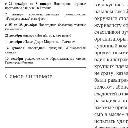
взял кусочек 
с 24 декабря по 8 января
Новогодние игровые
программы для детей в Гатчине
началом самой
7 января
военно-историческая реконструкция
окружили стол
«Рождественский манифест»
журналисту сф
c 25 по 28 декабря
Новогодние благотворительные
киносеансы
счастливой ру
21 декабря
концерт «Новый год к нам идет»!
организаторы.
14 декабря
«Парад Дедов Морозов» в Гатчине!
кухонный комб
14 декабря
новогодний праздник «Приоратская
продуктовыми
сказка»
один килограм
13 декабря
рождественские образовательные чтения
Гатчинской Епархии
хрупких плеча
не сразу, каза
Самое читаемое
были разыгран
золото», абон
сладостей от 
расходился по
лакомые призы
сыр в масле» 
испытать удач
Алексеева, ко