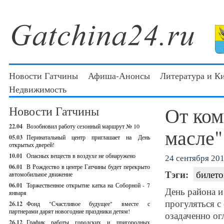
Новости Гатчины
Афиша-Анонсы
Литература и К
Недвижимость
От ком
Новости Гатчины
22.04
Возобновил работу сезонный маршрут № 10
масле"
05.03
Перинатальный центр приглашает на День
открытых дверей!
10.01
Опасных веществ в воздухе не обнаружено
24 сентября 201
06.01
В Рождество в центре Гатчины будет перекрыто
Тэги:
билето
автомобильное движение
06.01
Торжественное открытие катка на Соборной - 7
День района и
января
прогуляться с
26.12
Фонд "Счастливое будущее" вместе с
партнерами дарят новогодние праздники детям!
озадаченно ог
26.12
График работы городских и пригородных