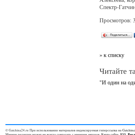
Спектр-Гатчин
Просмотров: 
Поделиться…
» к списку
Читайте т
"И один на оди
© Gatchina24.ru При использовании материалов индексируемая гиперссылка на
Gatchina
Мнение редакции может не всегда совпадать с мнением авторов.
Карта сайта
,
RSS
,
Рек