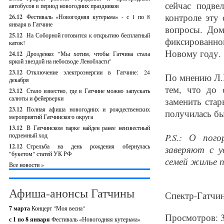
сейчас подв
автобусов в период новогодних праздников
контроле эту
26.12
Фестиваль «Новогодняя кутерьма» - с 1 по 8
января в Гатчине
вопросы. Дом
25.12
На Соборной готовится к открытию бесплатный
фиксированн
каток!
Новому году.
24.12
Дрозденко: "Мы хотим, чтобы Гатчина стала
яркой звездой на небосводе Ленобласти"
23.12
Отключение электроэнергии в Гатчине: 24
По мнению Л.И
декабря
тем, что до
23.12
Стало известно, где в Гатчине можно запускать
салюты и фейерверки
заменить стар
23.12
Полная афиша новогодних и рождественских
получилась бы
мероприятий Гатчинского округа
13.12
В Гатчинском парке найден ранее неизвестный
подземный ход
P.S.: О пог
12.12
Стрельба на день рождения обернулась
заверяют с у
"букетом" статей УК РФ
семей жилье 
Все новости »
Афиша-анонсы Гатчины
Спектр-Гатчин
7 марта
Концерт "Моя весна"
Просмотров: 
с 1 по 8 января
Фестиваль «Новогодняя кутерьма»