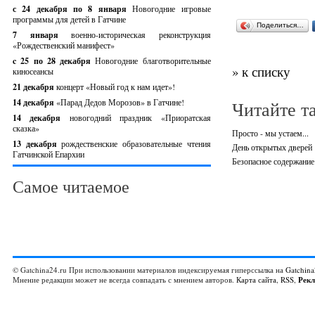
с 24 декабря по 8 января
Новогодние игровые
программы для детей в Гатчине
Поделиться…
7 января
военно-историческая реконструкция
«Рождественский манифест»
c 25 по 28 декабря
Новогодние благотворительные
» к списку
киносеансы
21 декабря
концерт «Новый год к нам идет»!
14 декабря
«Парад Дедов Морозов» в Гатчине!
Читайте т
14 декабря
новогодний праздник «Приоратская
сказка»
Просто - мы устаем...
13 декабря
рождественские образовательные чтения
День открытых дверей
Гатчинской Епархии
Безопасное содержание
Самое читаемое
© Gatchina24.ru При использовании материалов индексируемая гиперссылка на
Gatchina
Мнение редакции может не всегда совпадать с мнением авторов.
Карта сайта
,
RSS
,
Рек