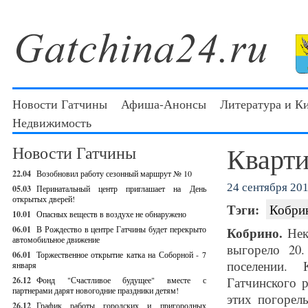
Новости Гатчины
Афиша-Анонсы
Литература и К
Недвижимость
Кварти
Новости Гатчины
22.04
Возобновил работу сезонный маршрут № 10
24 сентября 201
05.03
Перинатальный центр приглашает на День
открытых дверей!
Тэги:
Кобри
10.01
Опасных веществ в воздухе не обнаружено
06.01
В Рождество в центре Гатчины будет перекрыто
Кобрино.
Неко
автомобильное движение
выгорело 20
06.01
Торжественное открытие катка на Соборной - 7
поселении. 
января
Гатчинского 
26.12
Фонд "Счастливое будущее" вместе с
партнерами дарят новогодние праздники детям!
этих погорел
26.12
График работы городских и пригородных