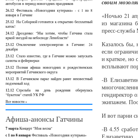
своим мозоля
автобусов в период новогодних праздников
26.12
Фестиваль «Новогодняя кутерьма» - с 1 по 8
«Ночью 21 ап
января в Гатчине
25.12
На Соборной готовится к открытию бесплатный
из магазина 
каток!
пресс-служба 
24.12
Дрозденко: "Мы хотим, чтобы Гатчина стала
яркой звездой на небосводе Ленобласти"
Казалось бы, 
23.12
Отключение электроэнергии в Гатчине: 24
декабря
если ограничи
23.12
Стало известно, где в Гатчине можно запускать
и краткое, но 
салюты и фейерверки
всплывают пор
23.12
Полная афиша новогодних и рождественских
мероприятий Гатчинского округа
-В Елизавети
13.12
В Гатчинском парке найден ранее неизвестный
подземный ход
многочисленн
12.12
Стрельба на день рождения обернулась
гендиректор 
"букетом" статей УК РФ
экипажем. Поо
Все новости »
И вот парни с
Афиша-анонсы Гатчины
-В 4.55 срабо
7 марта
Концерт "Моя весна"
с 1 по 8 января
Фестиваль «Новогодняя кутерьма»
Елизаветино