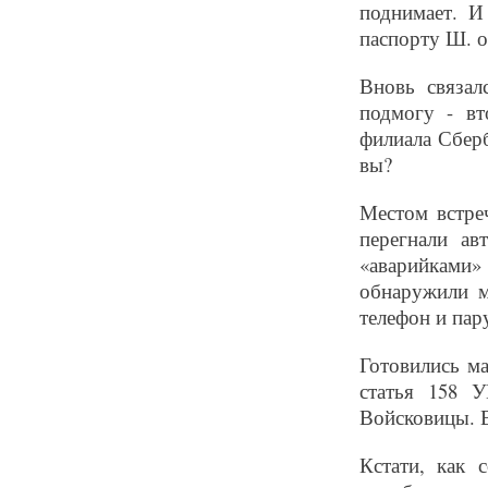
поднимает. И
паспорту Ш. о
Вновь связал
подмогу - вт
филиала Сберб
вы?
Местом встре
перегнали а
«аварийками
обнаружили м
телефон и пар
Готовились ма
статья 158 
Войсковицы. В
Кстати, как 