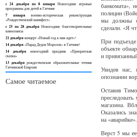
с 24 декабря по 8 января
Новогодние игровые
банкомата», 
программы для детей в Гатчине
полиции (Войс
7 января
военно-историческая реконструкция
мы должны с
«Рождественский манифест»
c 25 по 28 декабря
Новогодние благотворительные
сделали. «Я ч
киносеансы
21 декабря
концерт «Новый год к нам идет»!
При подъезде
14 декабря
«Парад Дедов Морозов» в Гатчине!
объекте обна
14 декабря
новогодний праздник «Приоратская
и привязанный
сказка»
13 декабря
рождественские образовательные чтения
Гатчинской Епархии
Увидев нас,
опознании вор
Самое читаемое
Оставив Тимо
преследовать
магазина. Вб
Оказались зн
на «аварийке»
Верст 5 мы е