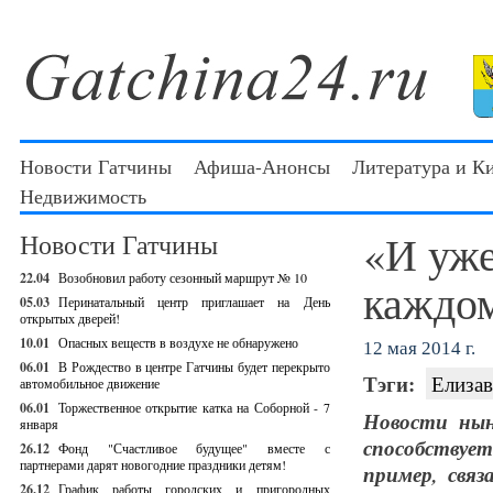
Новости Гатчины
Афиша-Анонсы
Литература и К
Недвижимость
«И уже
Новости Гатчины
22.04
Возобновил работу сезонный маршрут № 10
каждом
05.03
Перинатальный центр приглашает на День
открытых дверей!
10.01
Опасных веществ в воздухе не обнаружено
12 мая 2014 г.
06.01
В Рождество в центре Гатчины будет перекрыто
Тэги:
Елизав
автомобильное движение
06.01
Торжественное открытие катка на Соборной - 7
Новости нын
января
способствуе
26.12
Фонд "Счастливое будущее" вместе с
партнерами дарят новогодние праздники детям!
пример, свя
26.12
График работы городских и пригородных